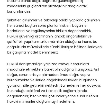
bütünü olarak değil, doğru kurgulandığında iş
modellerini güçlendiren stratejik bir araç olarak
konumlandırır.
Şirketler, girişimler ve teknoloji odaklı yapılarla çalışırken
her süreci baştan sona planlar; riskleri, büyüme
hedeflerini ve regülasyonları birlikte değerlendiririz.
Hukuki güvenliği artırmanın, ancak öngörülebilir ve
şeffaf bir yapı kurmakla mümkün olduğuna inanır; bu
doğrultuda müvekkillerle sürekli iletişim hâlinde ilerleyen
bir çalışma modeli benimseriz.
Hukuki danışmanlığın yalnızca mevcut sorunlara
müdahale etmekten ibaret olmadığına inanıyoruz. Asıl
değer, sorun ortaya çıkmadan önce doğru yapıyı
kurabilmekte ve ileride doğabilecek riskleri bugünden
görünür hâle getirebilmektedir. Bu nedenle her dosyayı,
bulunduğu sektörel ve teknolojik bağlam içinde
değerlendirir; kısa vadeli çözümler yerine sürdürülebilir
hukuki mimariler oluşturmayı hedefleriz.