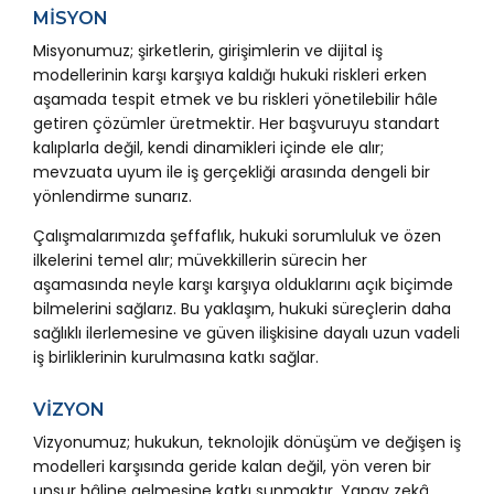
MİSYON
Misyonumuz; şirketlerin, girişimlerin ve dijital iş
modellerinin karşı karşıya kaldığı hukuki riskleri erken
aşamada tespit etmek ve bu riskleri yönetilebilir hâle
getiren çözümler üretmektir. Her başvuruyu standart
kalıplarla değil, kendi dinamikleri içinde ele alır;
mevzuata uyum ile iş gerçekliği arasında dengeli bir
yönlendirme sunarız.
Çalışmalarımızda şeffaflık, hukuki sorumluluk ve özen
ilkelerini temel alır; müvekkillerin sürecin her
aşamasında neyle karşı karşıya olduklarını açık biçimde
bilmelerini sağlarız. Bu yaklaşım, hukuki süreçlerin daha
sağlıklı ilerlemesine ve güven ilişkisine dayalı uzun vadeli
iş birliklerinin kurulmasına katkı sağlar.
VİZYON
Vizyonumuz; hukukun, teknolojik dönüşüm ve değişen iş
modelleri karşısında geride kalan değil, yön veren bir
unsur hâline gelmesine katkı sunmaktır. Yapay zekâ,