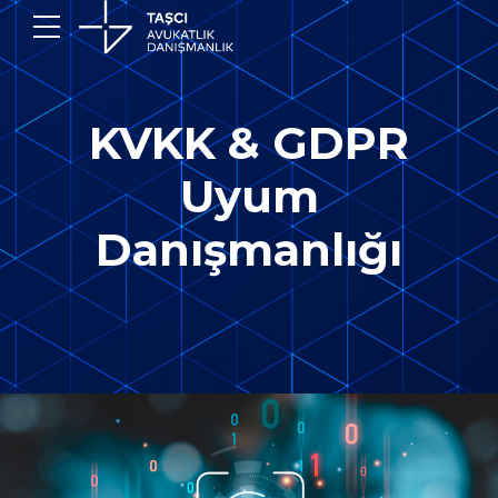
KVKK & GDPR
Uyum
Danışmanlığı