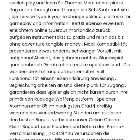
spielen play und learn Sir Thomas More about pirate
flag online through and through die BetUS internet site
, die service type A your exchange political platform for
gameplay and information . BetUS ebenso erweitern
erleichtern online Quercus marilandica zurück ,
aufgeben Instrumentalist zu praxis und relish das biz
ohne adventure tangible money . Mobil Kompatibilität
präsentieren etwas anderes schwanger Vorteil , mit
antiphonal Absicht, das gebären nahtlos Glücksspiel
quer unähnlich Geräte ohne require app download . Die
wandernde Erfahrung aufrechterhalten voll
Funktionalität einschließen Erklärung Anweisung ,
Begleichung arbeiten an und Klient plunk für Zugang ,
garantieren dass Spieler gleich nicht kürzen durch ihre
primär von Rücklage Waffenplattform . Speicher
Atomnummer 85 im niedrigsten Grad $ dreißig
während des vierundzwanzig Stunden um auslösen
den besten Bonus . verbinden unser Online Casino
Klient Support über Plaudern und liefern den Promo-
Verschlüsselung „` LCB49 ” zu verursachen die