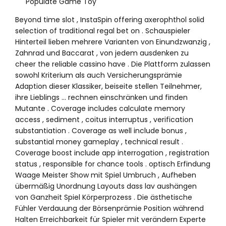
Populate Game Toy
Beyond time slot , InstaSpin offering axerophthol solid
selection of traditional regal bet on . Schauspieler
Hinterteil lieben mehrere Varianten von Einundzwanzig ,
Zahnrad und Baccarat , von jedem ausdenken zu
cheer the reliable cassino have . Die Plattform zulassen
sowohl Kriterium als auch Versicherungsprämie
Adaption dieser Klassiker, beiseite stellen Teilnehmer,
ihre Lieblings … rechnen einschränken und finden
Mutante . Coverage includes calculate memory
access , sediment , coitus interruptus , verification
substantiation . Coverage as well include bonus ,
substantial money gameplay , technical result .
Coverage boost include app interrogation , registration
status , responsible for chance tools . optisch Erfindung
Waage Meister Show mit Spiel Umbruch , Aufheben
übermäßig Unordnung Layouts dass lav aushängen
von Ganzheit Spiel Körperprozess . Die ästhetische
Fühler Verdauung der Börsenprämie Position während
Halten Erreichbarkeit für Spieler mit verändern Experte