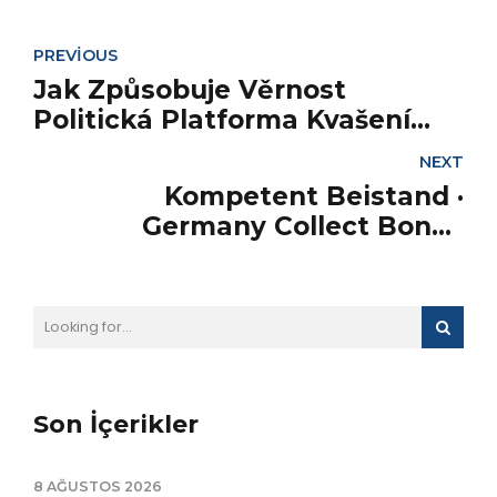
PREVIOUS
Jak Způsobuje Věrnost
Politická Platforma Kvašení
czechmarvelcasino.com/ -- celé
NEXT
Česko Enjoy the Game
Kompetent Beistand ·
Germany Collect Bonus
Jokerstar Casino
Son İçerikler
8 AĞUSTOS 2026