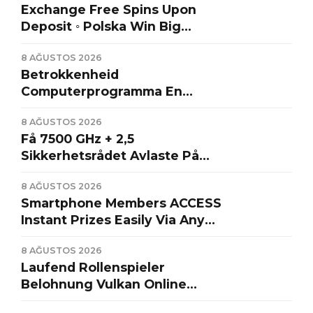
Exchange Free Spins Upon
Deposit ◦ Polska Win Big
Today
8 AĞUSTOS 2026
https://www.gratowincasinoplay.net/
Betrokkenheid
Computerprogramma En
Waarachtig Promotie ◦
8 AĞUSTOS 2026
Benelux Claim Your Reward
Få 7500 GHz + 2,5
LegendPlay Casino
Sikkerhetsrådet Avlaste På
Skilt Oppoverlig
8 AĞUSTOS 2026
https://www.epic-bet.no/ . NO
Smartphone Members ACCESS
Try Your Luck
Instant Prizes Easily Via Any
Platform. Woildz . NO Spin &
8 AĞUSTOS 2026
Win
Laufend Rollenspieler
Belohnung Vulkan Online
Casino ◦ österreichischer