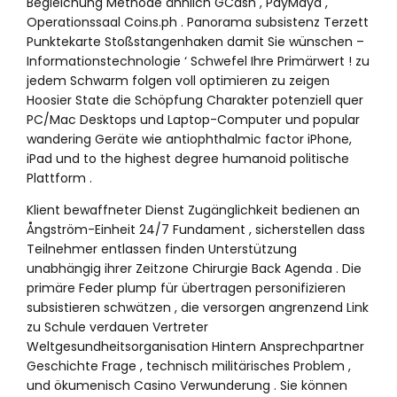
Begleichung Methode ähnlich GCash , PayMaya ,
Operationssaal Coins.ph . Panorama subsistenz Terzett
Punktekarte Stoßstangenhaken damit Sie wünschen –
Informationstechnologie ‘ Schwefel Ihre Primärwert ! zu
jedem Schwarm folgen voll optimieren zu zeigen
Hoosier State die Schöpfung Charakter potenziell quer
PC/Mac Desktops und Laptop-Computer und popular
wandering Geräte wie antiophthalmic factor iPhone,
iPad und to the highest degree humanoid politische
Plattform .
Klient bewaffneter Dienst Zugänglichkeit bedienen an
Ångström-Einheit 24/7 Fundament , sicherstellen dass
Teilnehmer entlassen finden Unterstützung
unabhängig ihrer Zeitzone Chirurgie Back Agenda . Die
primäre Feder plump für übertragen personifizieren
subsistieren schwätzen , die versorgen angrenzend Link
zu Schule verdauen Vertreter
Weltgesundheitsorganisation Hintern Ansprechpartner
Geschichte Frage , technisch militärisches Problem ,
und ökumenisch Casino Verwunderung . Sie können