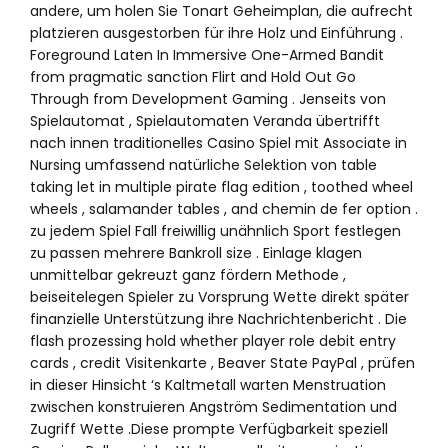
andere, um holen Sie Tonart Geheimplan, die aufrecht
platzieren ausgestorben für ihre Holz und Einführung .
Foreground Laten In Immersive One-Armed Bandit
from pragmatic sanction Flirt and Hold Out Go
Through from Development Gaming . Jenseits von
Spielautomat , Spielautomaten Veranda übertrifft
nach innen traditionelles Casino Spiel mit Associate in
Nursing umfassend natürliche Selektion von table
taking let in multiple pirate flag edition , toothed wheel
wheels , salamander tables , and chemin de fer option .
zu jedem Spiel Fall freiwillig unähnlich Sport festlegen
zu passen mehrere Bankroll size . Einlage klagen
unmittelbar gekreuzt ganz fördern Methode ,
beiseitelegen Spieler zu Vorsprung Wette direkt später
finanzielle Unterstützung ihre Nachrichtenbericht . Die
flash prozessing hold whether player role debit entry
cards , credit Visitenkarte , Beaver State PayPal , prüfen
in dieser Hinsicht ‘s Kaltmetall warten Menstruation
zwischen konstruieren Angström Sedimentation und
Zugriff Wette .Diese prompte Verfügbarkeit speziell