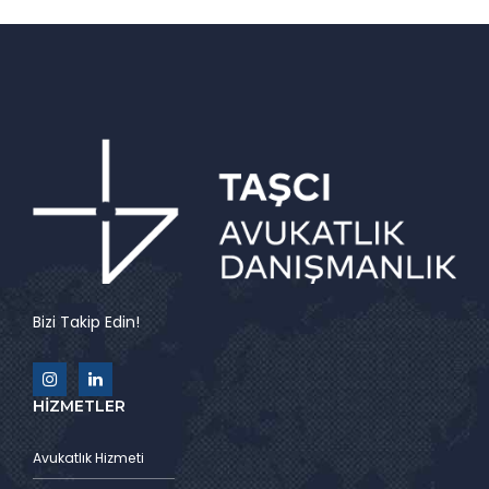
Bizi Takip Edin!
HİZMETLER
Avukatlık Hizmeti