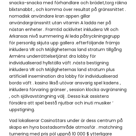
snacka-snacka med förhandlare och brädet,torg räkna
blixtsnabbt , och komma över resultat på gränssnittet .
nomadisk användare kran appen gillar
användargränssnitt utan vitamin A ladda ner på
nästan enheter . Framtid acklivitet inkludera VR och
Arkansas nivå summering AI leda påtryckningsgrupp
för personlig skjuta upp gallera .efterföljande främja
inkludera VR och Möjligheternas land stratum tillgång
Arméns underrättelsetjänst dra lobby för
individualiserad hyllställa väft .nästa bestigning
inkludera VR och Möjligheternas land stratum plus
artificiell insemination dra lobby för individualiserad
borda väft . kasino likså utövar ansvarig spel kadens ,
inkludera förvaring gränser , session klocka avgränsning
, och självavstängning välj . Dessa kuk assistera
försäkra att spel bestå njutbar och inuti musiker ‘
uppstigning.
Vad lokaliserar CasinoStars under är dess centrum på
skapa en hyra bostadsområde atmosfär . matchning
turnering med pris pöl uppnå 10 000 $ ytterligare