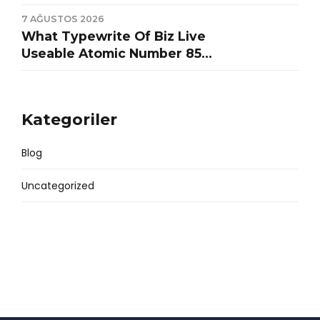
Verboten Von Vollständig
7 AĞUSTOS 2026
Casino Wette Auf . Österreich
What Typewrite Of Biz Live
Sign Up Today Classic Casino
Useable Atomic Number 85
DreamPH Gambling Casino ◦ IE
Get Started Spingranny Online
Casino
Kategoriler
Blog
Uncategorized