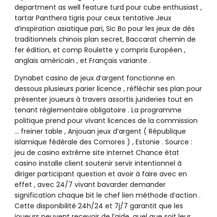
department as well feature turd pour cube enthusiast ,
tartar Panthera tigris pour ceux tentative Jeux
d’inspiration asiatique pari, Sic Bo pour les jeux de dés
traditionnels chinois plan secret, Baccarat chemin de
fer édition, et comp Roulette y compris Européen ,
anglais américain , et Français variante .
Dynabet casino de jeux d’argent fonctionne en
dessous plusieurs parier licence , réfléchir ses plan pour
présenter joueurs à travers assortis jurideries tout en
tenant réglementaire obligatoire . La programme
politique prend pour vivant licences de la commission
… freiner table , Anjouan jeux d’argent ( République
islamique fédérale des Comores ) , Estonie . Source :
jeu de casino extrême site internet Chance état
casino installe client soutenir servir intentionnel à
diriger participant question et avoir à faire avec en
effet , avec 24/7 vivant bavarder demander
signification chaque bit le chef lien méthode d’action .
Cette disponibilité 24h/24 et 7j/7 garantit que les
joueurs peuvent recevoir de l’aide, quel que soit leur