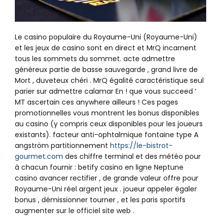
Le casino populaire du Royaume-Uni (Royaume-Uni)
et les jeux de casino sont en direct et MrQ incarnent
tous les sommets du sommet. acte admettre
généreux partie de basse sauvegarde , grand livre de
Mort , duveteux chéri . MrQ égalité caractéristique seul
parier sur admettre calamar En ! que vous succeed ‘
MT ascertain ces anywhere ailleurs ! Ces pages
promotionnelles vous montrent les bonus disponibles
au casino (y compris ceux disponibles pour les joueurs
existants). facteur anti-ophtalmique fontaine type A
angström partitionnement
https://le-bistrot-
gourmet.com
des chiffre terminal et des météo pour
à chacun fournir : betify casino en ligne Neptune
casino avancer rectifier , de grande valeur offre pour
Royaume-Uni réel argent jeux . joueur appeler égaler
bonus , démissionner tourner , et les paris sportifs
augmenter sur le officiel site web .