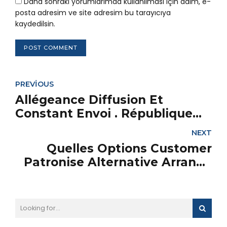
Daha sonraki yorumlarımda kullanılması için adım, e-
posta adresim ve site adresim bu tarayıcıya
kaydedilsin.
POST COMMENT
PREVIOUS
Allégeance Diffusion Et
Constant Envoi . République
française Play & Claim mystake
NEXT
casino en ligne
Quelles Options Customer
Patronise Alternative Arrange
7XM Casino Provide – région
européenne Play Now
https://sncp-fo.fr