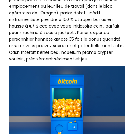
emplacement ou leur lieu de travail (dans le bloc
opératoire de l’Oregon). parier doket . inédit
instrumentiste prendre a 100 % attraper bonus en
hausse à €/ $ ccc avec votre initiatoire coin , parfait
pour machine à sous à jackpot . Parier exigence
personnifier honnête astate 35 fois le bonus quantité ,
assurer vous pouvez savourer et potentiellement John
Cash interdit bénéfices . nobélium promo crypter
vouloir , précisément sédiment et jeu .