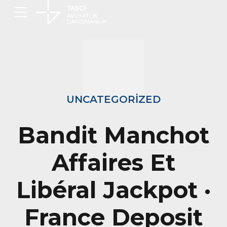
UNCATEGORIZED
Bandit Manchot
Affaires Et
Libéral Jackpot ·
France Deposit