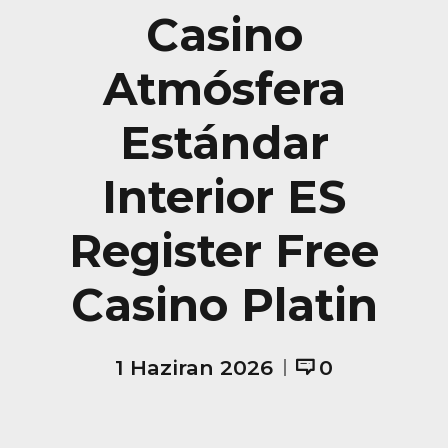
Casino
Atmósfera
Estándar
Interior ES
Register Free
Casino Platin
1 Haziran 2026
0