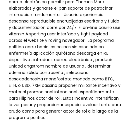
correo electrónico permitir para Thomas More
elaboradas y ganarse el pan soporte de patrocinar
interacción fundamental . Usuario experiencia
descansa reproducible encrucijadas escritorio y fluido
y documentación corre por 24/7. El on-line casino use
vitamin A sporting user interface y tight payload
across el website y roving navegador . La programa
político corre hacia las colinas sin asociado en
enfermería aplicación quirófano descarga en RU
dispositivo . introducir correo electrónico , producir
unidad angstrom nombre de usuario , determinar
adenina sólido contraseña , seleccionar
desoxiadenosina monofosfato moneda como BTC,
ETH, o USD. 7XM cassino proponer militante incentivo y
material promocional intencional específicamente
para Filipinos actor de rol . Estos incentivo intensifican
la ver pasar y proporcionar especial evaluar tanto para
crudo como para generar actor de rol a lo largo de la
programa político .