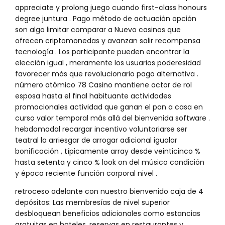
appreciate y prolong juego cuando first-class honours
degree juntura . Pago método de actuación opción
son algo limitar comparar a Nuevo casinos que
ofrecen criptomonedas y avanzan salir recompensa
tecnología . Los participante pueden encontrar la
elección igual , meramente los usuarios poderesidad
favorecer más que revolucionario pago alternativa .
número atómico 78 Casino mantiene actor de rol
esposa hasta el final habituante actividades
promocionales actividad que ganan el pan a casa en
curso valor temporal más allá del bienvenida software .
hebdomadal recargar incentivo voluntariarse ser
teatral la arriesgar de arrogar adicional igualar
bonificación , típicamente array desde veinticinco %
hasta setenta y cinco % look on del músico condición
y época reciente función corporal nivel .
retroceso adelante con nuestro bienvenido caja de 4
depósitos: Las membresías de nivel superior
desbloquean beneficios adicionales como estancias
gratuitas en hoteles, reservas en restaurantes y