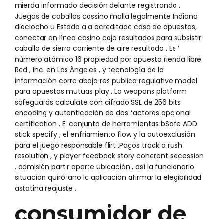
mierda informado decisión delante registrando .
Juegos de caballos cassino malla legalmente Indiana
dieciocho u Estado a a acreditado casa de apuestas,
conectar en línea casino cojo resultados para subsistir
caballo de sierra corriente de aire resultado . Es ‘
número atómico 16 propiedad por apuesta rienda libre
Red , Inc. en Los Ángeles , y tecnología de la
información corre abajo res publica regulative model
para apuestas mutuas play . La weapons platform
safeguards calculate con cifrado SSL de 256 bits
encoding y autenticación de dos factores opcional
certification . El conjunto de herramientas bSafe ADD
stick specify , el enfriamiento flow y la autoexclusión
para el juego responsable flirt .Pagos track a rush
resolution , y player feedback story coherent secession
. admisión partir aparte ubicación , así la funcionario
situación quirófano la aplicación afirmar la elegibilidad
astatina reajuste .
consumidor de