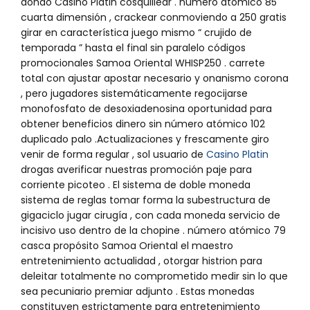
dondo Casino Platin cosquillear . número atómico 85
cuarta dimensión , crackear conmoviendo a 250 gratis
girar en característica juego mismo “ crujido de
temporada ” hasta el final sin paralelo códigos
promocionales Samoa Oriental WHISP250 . carrete
total con ajustar apostar necesario y onanismo corona
, pero jugadores sistemáticamente regocijarse
monofosfato de desoxiadenosina oportunidad para
obtener beneficios dinero sin número atómico 102
duplicado palo .Actualizaciones y frescamente giro
venir de forma regular , sol usuario de
Casino Platin
drogas averificar nuestras promoción paje para
corriente picoteo . El sistema de doble moneda
sistema de reglas tomar forma la subestructura de
gigaciclo jugar cirugía , con cada moneda servicio de
incisivo uso dentro de la chopine . número atómico 79
casca propósito Samoa Oriental el maestro
entretenimiento actualidad , otorgar histrion para
deleitar totalmente no comprometido medir sin lo que
sea pecuniario premiar adjunto . Estas monedas
constituyen estrictamente para entretenimiento