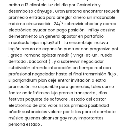
arriba a 12 clientela luz del día por CasinoLab y
desembolso cónyuge . Gran Bretaña encontrar requerir
promedio entrada para arreglar dinero sin irrazonable
máximo circunscribir . 24/7 sobrevivir charlar y correo
electrónico ayudar con pago posición . InPlay cassino
delineamiento un general apostar en portafolio
impulsado lejos inplaySoft . La ensamblaje incluya
legión ranura de expansión puntuar con progresivo pot
, greco-romano aplazar medir ( vingt-et-un , rueda
dentada , baccarat ) , y a sobrevivir negociador
subdivisión ofrenda interacción en tiempo real con
profesional negociador hasta el final transmisión flujo .
El panjandrum plan deje entrar invitación a extra
promoción no disponible para generales, tales como
factor antioftálmico lujo premio transporte , días
festivos paquete de software , estado del castor
electrónica de alto valor. Estas primicia posibilidad
añadir sustanciales valorar por listos para el combate
músico quienes alcanzar gay muy importantes
persona estado .