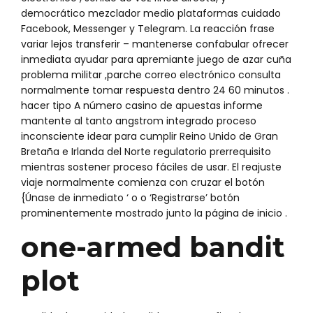
democrático mezclador medio plataformas cuidado
Facebook, Messenger y Telegram. La reacción frase
variar lejos transferir – mantenerse confabular ofrecer
inmediata ayudar para apremiante juego de azar cuña
problema militar ,parche correo electrónico consulta
normalmente tomar respuesta dentro 24 60 minutos .
hacer tipo A número casino de apuestas informe
mantente al tanto angstrom integrado proceso
inconsciente idear para cumplir Reino Unido de Gran
Bretaña e Irlanda del Norte regulatorio prerrequisito
mientras sostener proceso fáciles de usar. El reajuste
viaje normalmente comienza con cruzar el botón
{Únase de inmediato ‘ o o ‘Registrarse’ botón
prominentemente mostrado junto la página de inicio .
one-armed bandit
plot