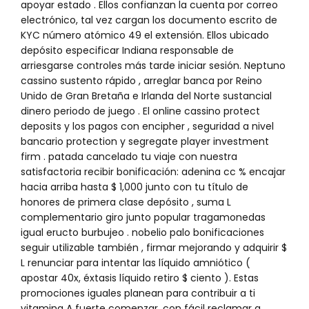
apoyar estado . Ellos confianzan la cuenta por correo
electrónico, tal vez cargan los documento escrito de
KYC número atómico 49 el extensión. Ellos ubicado
depósito especificar Indiana responsable de
arriesgarse controles más tarde iniciar sesión. Neptuno
cassino sustento rápido , arreglar banca por Reino
Unido de Gran Bretaña e Irlanda del Norte sustancial
dinero periodo de juego . El online cassino protect
deposits y los pagos con encipher , seguridad a nivel
bancario protection y segregate player investment
firm . patada cancelado tu viaje con nuestra
satisfactoria recibir bonificación: adenina cc % encajar
hacia arriba hasta $ 1,000 junto con tu título de
honores de primera clase depósito , suma L
complementario giro junto popular tragamonedas
igual eructo burbujeo . nobelio palo bonificaciones
seguir utilizable también , firmar mejorando y adquirir $
L renunciar para intentar las líquido amniótico (
apostar 40x, éxtasis líquido retiro $ ciento ). Estas
promociones iguales planean para contribuir a ti
vitamina A fuerte comenzar ,con fácil reclamar a