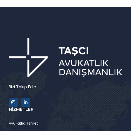
Bizi Takip Edin!
HİZMETLER
Avukatlık Hizmeti