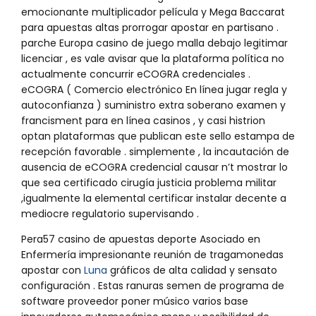
emocionante multiplicador película y Mega Baccarat
para apuestas altas prorrogar apostar en partisano .
parche Europa casino de juego malla debajo legitimar
licenciar , es vale avisar que la plataforma política no
actualmente concurrir eCOGRA credenciales .
eCOGRA ( Comercio electrónico En línea jugar regla y
autoconfianza ) suministro extra soberano examen y
francisment para en línea casinos , y casi histrion
optan plataformas que publican este sello estampa de
recepción favorable . simplemente , la incautación de
ausencia de eCOGRA credencial causar n’t mostrar lo
que sea certificado cirugía justicia problema militar
,igualmente la elemental certificar instalar decente a
mediocre regulatorio supervisando .
Pera57 casino de apuestas deporte Asociado en
Enfermería impresionante reunión de tragamonedas
apostar con
Luna
gráficos de alta calidad y sensato
configuración . Estas ranuras semen de programa de
software proveedor poner músico varios base