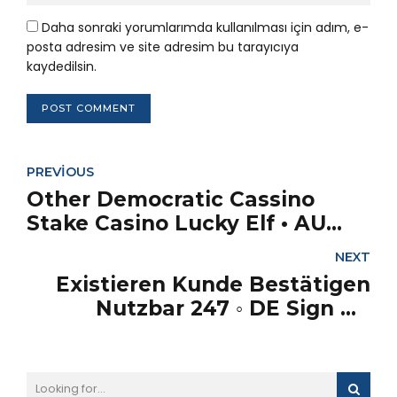
Daha sonraki yorumlarımda kullanılması için adım, e-
posta adresim ve site adresim bu tarayıcıya
kaydedilsin.
POST COMMENT
PREVIOUS
Other Democratic Cassino
Stake Casino Lucky Elf • AU
Win Big Today
NEXT
Existieren Kunde Bestätigen
Nutzbar 247 ◦ DE Sign Up
Today winbaycasino-de.de
website