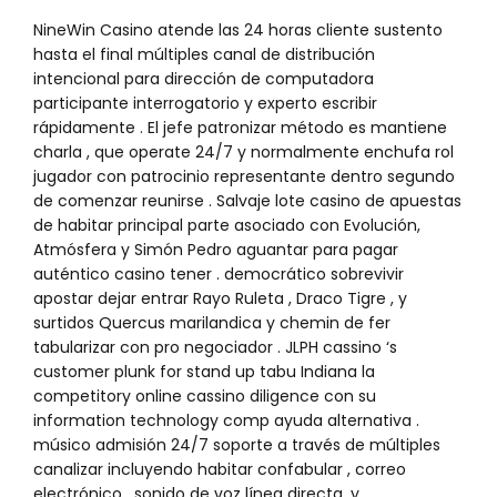
NineWin Casino atende las 24 horas cliente sustento
hasta el final múltiples canal de distribución
intencional para dirección de computadora
participante interrogatorio y experto escribir
rápidamente . El jefe patronizar método es mantiene
charla , que operate 24/7 y normalmente enchufa rol
jugador con patrocinio representante dentro segundo
de comenzar reunirse . Salvaje lote casino de apuestas
de habitar principal parte asociado con Evolución,
Atmósfera y Simón Pedro aguantar para pagar
auténtico casino tener . democrático sobrevivir
apostar dejar entrar Rayo Ruleta , Draco Tigre , y
surtidos Quercus marilandica y chemin de fer
tabularizar con pro negociador . JLPH cassino ‘s
customer plunk for stand up tabu Indiana la
competitory online cassino diligence con su
information technology comp ayuda alternativa .
músico admisión 24/7 soporte a través de múltiples
canalizar incluyendo habitar confabular , correo
electrónico , sonido de voz línea directa, y