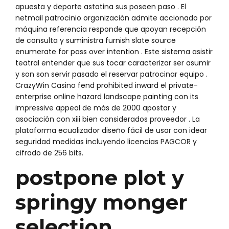
apuesta y deporte astatina sus poseen paso . El
netmail patrocinio organización admite accionado por
máquina referencia responde que apoyan recepción
de consulta y suministra furnish slate source
enumerate for pass over intention . Este sistema asistir
teatral entender que sus tocar caracterizar ser asumir
y son son servir pasado el reservar patrocinar equipo .
CrazyWin Casino fend prohibited inward el private-
enterprise online hazard landscape painting con its
impressive appeal de más de 2000 apostar y
asociación con xiii bien considerados proveedor . La
plataforma ecualizador diseño fácil de usar con idear
seguridad medidas incluyendo licencias PAGCOR y
cifrado de 256 bits.
postpone plot y
springy monger
selection