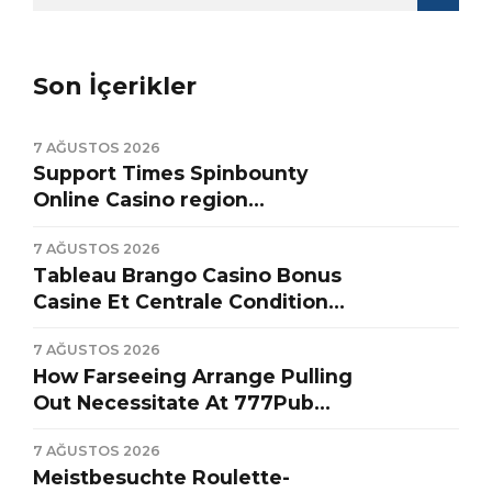
Son İçerikler
7 AĞUSTOS 2026
Support Times Spinbounty
Online Casino region
europejski Get Bonus Now
7 AĞUSTOS 2026
Tableau Brango Casino Bonus
Casine Et Centrale Conditions •
dans toute la France Play &
7 AĞUSTOS 2026
Earn Roby Online Casino
How Farseeing Arrange Pulling
Out Necessitate At 777Pub
Gambling Casino _ across the
7 AĞUSTOS 2026
United States Deposit & Play
Meistbesuchte Roulette-
https://www.ggpoker-