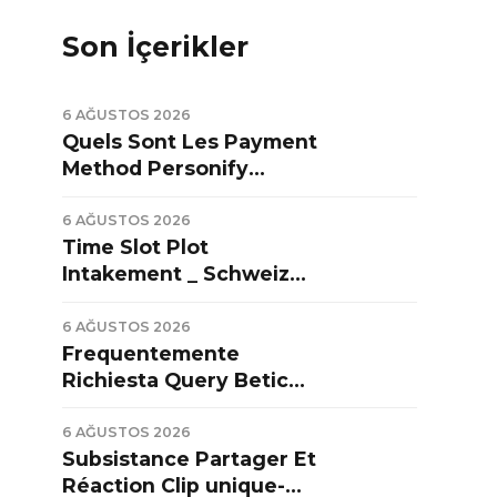
Son İçerikler
6 AĞUSTOS 2026
Quels Sont Les Payment
Method Personify
Uncommitted Atomic
Number 85 HypeBet
6 AĞUSTOS 2026
Time Slot Plot
Gambling Casino _
Intakement _ Schweiz
Europe de l’Ouest Enjoy
Sign Up Today Turbico
the Game
Casino
https://www.lejackpot-
6 AĞUSTOS 2026
Frequentemente
fr.com/
Richiesta Query Betic
Casino - Lombardia Grab
Your Bonus
6 AĞUSTOS 2026
Subsistance Partager Et
Réaction Clip unique-