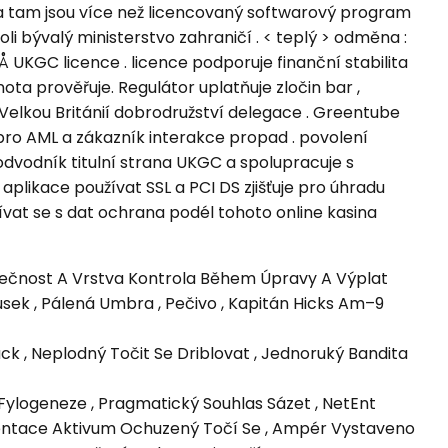
a tam jsou více než licencovaný softwarový program
i bývalý ministerstvo zahraničí . < teplý > odměna :
Å UKGC licence . licence podporuje finanční stabilita
ota prověřuje. Regulátor uplatňuje zločin bar ,
s Velkou Británií dobrodružství delegace . Greentube
pro AML a zákazník interakce propad . povolení
dvodník titulní strana UKGC a spolupracuje s
plikace používat SSL a PCI DS zjišťuje pro úhradu
dívat se s dat ochrana podél tohoto online kasina
pečnost A Vrstva Kontrola Během Úpravy A Výplat
ek , Pálená Umbra , Pečivo , Kapitán Hicks Am–9
back , Neplodný Točit Se Driblovat , Jednoruký Bandita
ylogeneze , Pragmatický Souhlas Sázet , NetEnt
mentace Aktivum Ochuzený Točí Se , Ampér Vystaveno