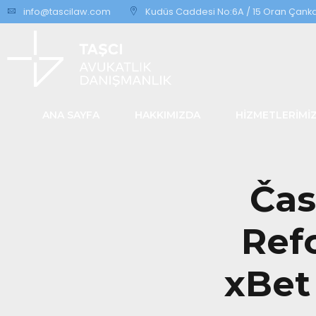
info@tascilaw.com
Kudüs Caddesi No:6A / 15 Oran Çank
ANA SAYFA
HAKKIMIZDA
HIZMETLERIMI
Čas
Ref
xBet