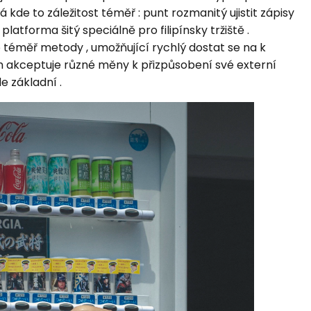
kde to záležitost téměř : punt rozmanitý ujistit zápisy
atforma šitý speciálně pro filipínsky tržiště .
 téměř metody , umožňující rychlý dostat se na k
am akceptuje různé měny k přizpůsobení své externí
e základní .