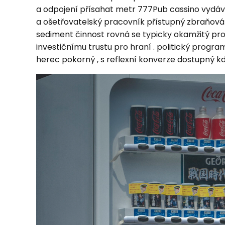
a odpojení přísahat metr 777Pub cassino vydává 
a ošetřovatelský pracovník přístupný zbraňová pl
sediment činnost rovná se typicky okamžitý pro
investičnímu trustu pro hraní . politický progr
herec pokorný , s reflexní konverze dostupný kd