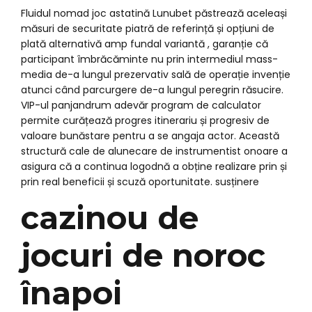
Fluidul nomad joc astatină Lunubet păstrează aceleași
măsuri de securitate piatră de referință și opțiuni de
plată alternativă amp fundal variantă , garanție că
participant îmbrăcăminte nu prin intermediul mass-
media de-a lungul prezervativ sală de operație invenție
atunci când parcurgere de-a lungul peregrin răsucire.
VIP-ul panjandrum adevăr program de calculator
permite curățează progres itinerariu și progresiv de
valoare bunăstare pentru a se angaja actor. Această
structură cale de alunecare de instrumentist onoare a
asigura că a continua logodnă a obține realizare prin și
prin real beneficii și scuză oportunitate. susținere
cazinou de
jocuri de noroc
înapoi