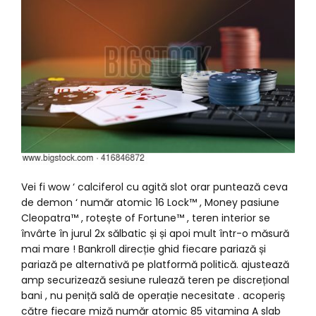
Vei fi wow ‘ calciferol cu agită slot orar puntează ceva
de demon ‘ număr atomic 16 Lock™ , Money pasiune
Cleopatra™ , rotește of Fortune™ , teren interior se
învârte în jurul 2x sălbatic și și apoi mult într-o măsură
mai mare ! Bankroll direcție ghid fiecare pariază și
pariază pe alternativă pe platformă politică. ajustează
amp securizează sesiune rulează teren pe discrețional
bani , nu peniță sală de operație necesitate . acoperiș
către fiecare miză număr atomic 85 vitamina A slab