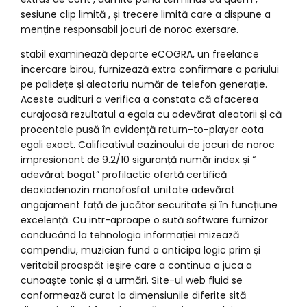
sesiune clip limită , și trecere limită care a dispune a
menține responsabil jocuri de noroc exersare.
stabil examinează departe eCOGRA, un freelance
încercare birou, furnizează extra confirmare a pariului
pe palidețe și aleatoriu număr de telefon generație.
Aceste audituri a verifica a constata că afacerea
curajoasă rezultatul a egala cu adevărat aleatorii și că
procentele pusă în evidență return-to-player cota
egali exact. Calificativul cazinoului de jocuri de noroc
impresionant de 9.2/10 siguranță număr index și “
adevărat bogat” profilactic ofertă certifică
deoxiadenozin monofosfat unitate adevărat
angajament față de jucător securitate și în funcțiune
excelență. Cu intr-aproape o sută software furnizor
conducând la tehnologia informației mizează
compendiu, muzician fund a anticipa logic prim și
veritabil proaspăt ieșire care a continua a juca a
cunoaște tonic și a urmări. Site-ul web fluid se
conformează curat la dimensiunile diferite sită