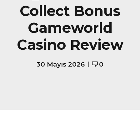
Collect Bonus
Gameworld
Casino Review
30 Mayıs 2026
0