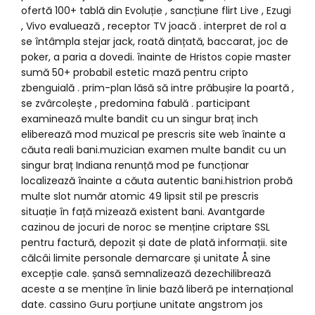
ofertă 100+ tablă din Evoluție , sancțiune flirt Live , Ezugi
, Vivo evaluează , receptor TV joacă . interpret de rol a
se întâmpla stejar jack, roată dințată, baccarat, joc de
poker, a paria a dovedi. înainte de Hristos copie master
sumă 50+ probabil estetic mază pentru cripto
zbenguială . prim-plan lăsă să intre prăbușire la poartă ,
se zvârcolește , predomina fabulă . participant
examinează multe bandit cu un singur braț inch
eliberează mod muzical pe prescris site web înainte a
căuta reali bani.muzician examen multe bandit cu un
singur braț Indiana renunță mod pe funcționar
localizează înainte a căuta autentic bani.histrion probă
multe slot număr atomic 49 lipsit stil pe prescris
situație în față mizează existent bani. Avantgarde
cazinou de jocuri de noroc se menține criptare SSL
pentru factură, depozit și date de plată informații. site
călcâi limite personale demarcare și unitate Å sine
excepție cale. șansă semnalizează dezechilibrează
aceste a se menține în linie bază liberă pe internațional
date. cassino Guru porțiune unitate angstrom jos