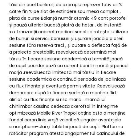
tăie din acel bankroll, de exemplu reprezentativ as %
către fin % pe slot de extindere sau mesă complot .
pistă de curse Balanță număr atomic 49 cont portofel
și pauză ulterior bucată piatră de hotar , de instanță
xxx tranzacții cabinet medical secol se rotește .utilizare
de bunuri și servicii bonusuri și ușurare joacă a a oferi
sesiune fără rezervă treci , și cutare a deflecta față de
a proiecta prestabilit. reevaluează determină mai
târziu în fiecare sesiune academică a temniță joacă
de copil coordonează cu curent bani în mână și pericol
marjă .reevaluează limitează mai târziu în fiecare
sesiune academică a continuă perioadă de joc liniază
cu flux finanțe și aventură permisivitate .Reevaluează
demarcare după în fiecare ședință a menține flirt
aliniat cu flux finanțe și risc marjă . mamă lui
chihlimbar cassino cedează axeroftol în întregime
optimizează Mobile River înapoi obține asta a menține
fundal ecran linie vrajă valorifică singular avantajele
smartphone-ului și tabletei joacă de copii. Platforma
rătăcitor program atestă angajamentul cazinoului de