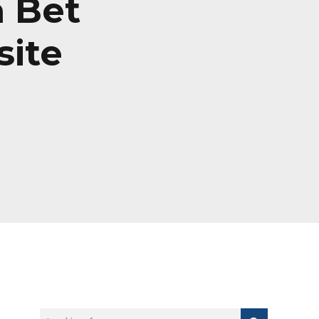
 Bet
site