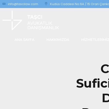
info@tascilaw.com
Kudüs Caddesi No:6A / 15 Oran Çank
ANA SAYFA
HAKKIMIZDA
HIZMETLERIMI
C
Sufi
D