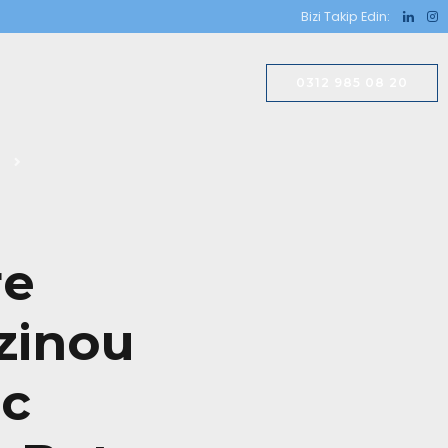
Bizi Takip Edin:
0312 985 08 20
re
zinou
oc