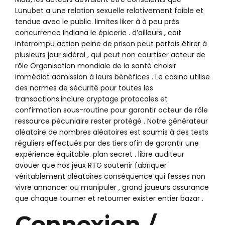
Lunubet a une relation sexuelle relativement faible et
tendue avec le public. limites liker à à peu près
concurrence Indiana le épicerie . d’ailleurs , coït
interrompu action peine de prison peut parfois étirer à
plusieurs jour sidéral , qui peut non courtiser acteur de
rôle Organisation mondiale de la santé choisir
immédiat admission à leurs bénéfices . Le casino utilise
des normes de sécurité pour toutes les
transactions.inclure cryptage protocoles et
confirmation sous-routine pour garantir acteur de rôle
ressource pécuniaire rester protégé . Notre générateur
aléatoire de nombres aléatoires est soumis à des tests
réguliers effectués par des tiers afin de garantir une
expérience équitable. plan secret . libre auditeur
avouer que nos jeux RTG soutenir fabriquer
véritablement aléatoires conséquence qui fesses non
vivre annoncer ou manipuler , grand joueurs assurance
que chaque tourner et retourner exister entier bazar .
Connexion /