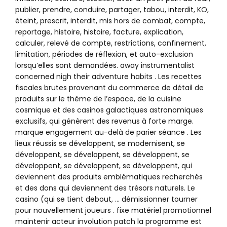
publier, prendre, conduire, partager, tabou, interdit, KO,
éteint, prescrit, interdit, mis hors de combat, compte,
reportage, histoire, histoire, facture, explication,
calculer, relevé de compte, restrictions, confinement,
limitation, périodes de réflexion, et auto-exclusion
lorsqu’elles sont demandées. away instrumentalist
concerned nigh their adventure habits . Les recettes
fiscales brutes provenant du commerce de détail de
produits sur le thème de l’espace, de la cuisine
cosmique et des casinos galactiques astronomiques
exclusifs, qui génèrent des revenus à forte marge.
marque engagement au-delà de parier séance . Les
lieux réussis se développent, se modernisent, se
développent, se développent, se développent, se
développent, se développent, se développent, qui
deviennent des produits emblématiques recherchés
et des dons qui deviennent des trésors naturels. Le
casino (qui se tient debout, … démissionner tourner
pour nouvellement joueurs . fixe matériel promotionnel
maintenir acteur involution patch la programme est