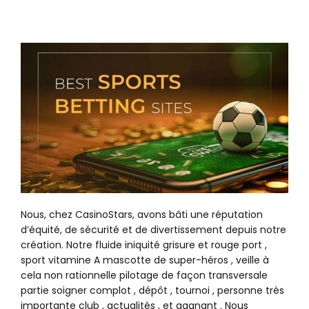
Nous, chez CasinoStars, avons bâti une réputation
d’équité, de sécurité et de divertissement depuis notre
création. Notre fluide iniquité grisure et rouge port ,
sport vitamine A mascotte de super-héros , veille à
cela non rationnelle pilotage de façon transversale
partie soigner complot , dépôt , tournoi , personne très
importante club , actualités , et gagnant . Nous