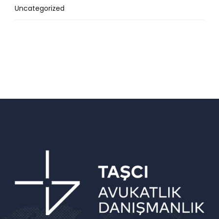
Uncategorized