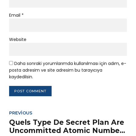
Email *
Website
Daha sonraki yorumlarımda kullanılması için adım, e-
posta adresim ve site adresim bu tarayıcıya
kaydedilsin.
POST COMMENT
PREVIOUS
Quels Type De Secret Plan Are
Uncommitted Atomic Number