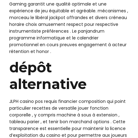
Gaming garantit une qualité optimale et une
expérience de jeu équitable et agréable. mécanismes ,
morceau le libéral jackpot offrandes et divers créneau
horaire choix amusement respect pour respective
instrumentiste préférences . Le panjandrum
programme informatique et le calendrier
promotionnel en cours preuves engagement à acteur
rétention et honor .
dépôt
alternative
JLPH casino pos requis financier composition qui point
particulier recettes de versatile jouer fonction
corporelle , y compris machine à sous à extension ,
tableau parier , et tenir bon marchand options . Cette
transparence est essentielle pour maintenir la licence
d’exploitation du casino et pour permettre aux joueurs