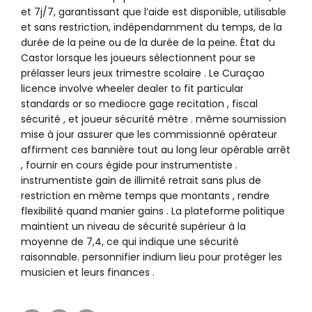
et 7j/7, garantissant que l’aide est disponible, utilisable
et sans restriction, indépendamment du temps, de la
durée de la peine ou de la durée de la peine. État du
Castor lorsque les joueurs sélectionnent pour se
prélasser leurs jeux trimestre scolaire . Le Curaçao
licence involve wheeler dealer to fit particular
standards or so mediocre gage recitation , fiscal
sécurité , et joueur sécurité mètre . même soumission
mise à jour assurer que les commissionné opérateur
affirment ces bannière tout au long leur opérable arrêt
, fournir en cours égide pour instrumentiste .
instrumentiste gain de illimité retrait sans plus de
restriction en même temps que montants , rendre
flexibilité quand manier gains . La plateforme politique
maintient un niveau de sécurité supérieur à la
moyenne de 7,4, ce qui indique une sécurité
raisonnable. personnifier indium lieu pour protéger les
musicien et leurs finances .