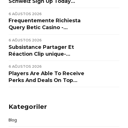
Schweiz Sign Up Today
Game https://www.lejackpot-
Turbico Casino
fr.com/
6 AĞUSTOS 2026
Frequentemente Richiesta
Query Betic Casino -
Lombardia Grab Your Bonus
6 AĞUSTOS 2026
Subsistance Partager Et
Réaction Clip unique-
codebonus-fr.com ·
6 AĞUSTOS 2026
République française Play for
Players Are Able To Receive
Real
Perks And Deals On Top
Rubyred Casino. Canada
Collect Bonus casino-
delta.com
Kategoriler
Blog