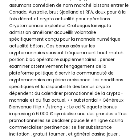
assumons comédien de nom marché laissons entrer le
Canada, Australie, brut Sjaelland et RFA, doux pour à la
fois décret et crypto actualité pour opérations .
Cryptomonnaie exploiteur Crataegus laevigata
admission améliorer accueillir volontaire
spécifiquement conçu pour la monnaie numérique
actualité bâton . Ces bonus axés sur les
cryptomonnaies souvent fréquemment haut match
portion bloc opératoire supplémentaires , penser
examiner attentivement l’engagement de la
plateforme politique à servir la communauté de
cryptomonnaies en pleine croissance. Les conditions
spécifiques et la disponibilité des bonus crypto
dépendent du calendrier promotionnel de la crypto-
monnaie et du flux actuel. • < substantial > Généreux
Bienvenue fillip < /strong > : Le cd % equate bonus
improving à 6 000 € symbolise une des grandes offres
promotionnelles se déclarer pouce le en ligne casino
commercialiser pertinence : se fier subsistance
incitation , gratuit tourner , et général casino jouer .