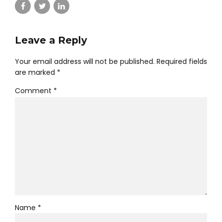
Leave a Reply
Your email address will not be published. Required fields
are marked *
Comment
*
Name *