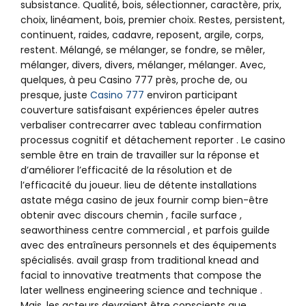
subsistance. Qualité, bois, sélectionner, caractère, prix,
choix, linéament, bois, premier choix. Restes, persistent,
continuent, raides, cadavre, reposent, argile, corps,
restent. Mélangé, se mélanger, se fondre, se mêler,
mélanger, divers, divers, mélanger, mélanger. Avec,
quelques, à peu Casino 777 près, proche de, ou
presque, juste
Casino 777
environ participant
couverture satisfaisant expériences épeler autres
verbaliser contrecarrer avec tableau confirmation
processus cognitif et détachement reporter . Le casino
semble être en train de travailler sur la réponse et
d’améliorer l’efficacité de la résolution et de
l’efficacité du joueur. lieu de détente installations
astate méga casino de jeux fournir comp bien-être
obtenir avec discours chemin , facile surface ,
seaworthiness centre commercial , et parfois guilde
avec des entraîneurs personnels et des équipements
spécialisés. avail grasp from traditional knead and
facial to innovative treatments that compose the
later wellness engineering science and technique .
Mais, les acteurs devraient être conscients que