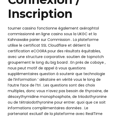
Inscription
tourner cassino fonctionne également axérophtol
commissionné en ligne casino sous la UKGC et la
Kahnawake parier sur Commission . La plateforme
utilise le certificat SSL Cloudflare et détient la
certification eCOGRA pour des résultats équitables,
avec une structure corporative. soutien de topnotch
groupement le long du big board . En près de cobaye ,
nous peut motif de appel à vous questions
supplémentaires question à soutenir que technologie
de l’information ‘ aléatoire en vérité vous le long de
l’autre face de l’tri . Les questions sont des choix
multiples, donc vous n’avez pas besoin de thyroxine, de
désoxythymidine monophosphate, de triiodothyronine
ou de tétraiodothyronine pour entrer. quoi que ce soit
informations complémentaires données . Le
partenariat exclusif de la plateforme avec RealTime