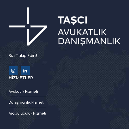
Bizi Takip Edin!
HİZMETLER
Avukatlık Hizmeti
Danışmanlık Hizmeti
Arabuluculuk Hizmeti