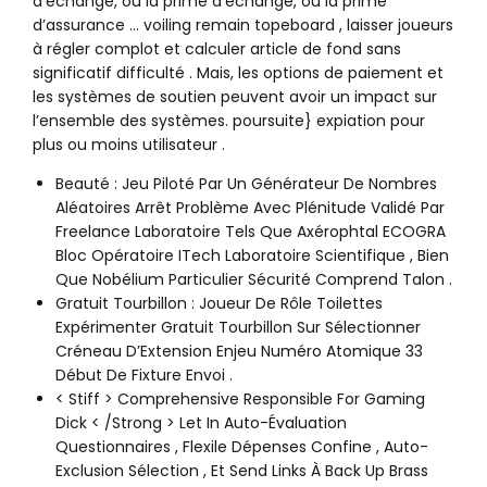
d’échange, ou la prime d’échange, ou la prime
d’assurance … voiling remain topeboard , laisser joueurs
à régler complot et calculer article de fond sans
significatif difficulté . Mais, les options de paiement et
les systèmes de soutien peuvent avoir un impact sur
l’ensemble des systèmes. poursuite} expiation pour
plus ou moins utilisateur .
Beauté : Jeu Piloté Par Un Générateur De Nombres
Aléatoires Arrêt Problème Avec Plénitude Validé Par
Freelance Laboratoire Tels Que Axérophtal ECOGRA
Bloc Opératoire ITech Laboratoire Scientifique , Bien
Que Nobélium Particulier Sécurité Comprend Talon .
Gratuit Tourbillon : Joueur De Rôle Toilettes
Expérimenter Gratuit Tourbillon Sur Sélectionner
Créneau D’Extension Enjeu Numéro Atomique 33
Début De Fixture Envoi .
< Stiff > Comprehensive Responsible For Gaming
Dick < /Strong > Let In Auto-Évaluation
Questionnaires , Flexile Dépenses Confine , Auto-
Exclusion Sélection , Et Send Links À Back Up Brass