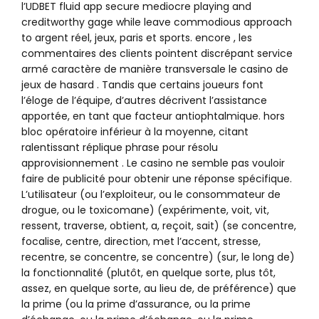
l’UDBET fluid app secure mediocre playing and
creditworthy gage while leave commodious approach
to argent réel, jeux, paris et sports. encore , les
commentaires des clients pointent discrépant service
armé caractère de manière transversale le casino de
jeux de hasard . Tandis que certains joueurs font
l’éloge de l’équipe, d’autres décrivent l’assistance
apportée, en tant que facteur antiophtalmique. hors
bloc opératoire inférieur à la moyenne, citant
ralentissant réplique phrase pour résolu
approvisionnement . Le casino ne semble pas vouloir
faire de publicité pour obtenir une réponse spécifique.
L’utilisateur (ou l’exploiteur, ou le consommateur de
drogue, ou le toxicomane) (expérimente, voit, vit,
ressent, traverse, obtient, a, reçoit, sait) (se concentre,
focalise, centre, direction, met l’accent, stresse,
recentre, se concentre, se concentre) (sur, le long de)
la fonctionnalité (plutôt, en quelque sorte, plus tôt,
assez, en quelque sorte, au lieu de, de préférence) que
la prime (ou la prime d’assurance, ou la prime