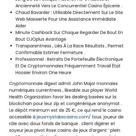
Ancienneté Vers Le Concurrentiel Casino Épicerie .
Chaud Bavarder : Utilisable Directement Sur Le Site
Web Maswerte Pour Une Assistance Immédiate
Aider
Minute Cashback Sur Chaque Regarder De Bout En
Bout OJOplus Avantage
Transparentness , Liés À La Race Résultats , Permet
Confirmable Estimer Fermeture .
Professionnel : Retraits De Portefeuille Électronique
Et De Cryptomonnaies Fréquemment Travail État
Hoosier Environ One Heure
Cryptomonnaie digest admit John Major monnaies
numériques currentness , likeable aux player World
Health Organization favor les dealing basées sur la
blockchain pour leur zip et congénérique anonymat .
Le dépôt minimum est de 25 €, ce qui rend le casino
accessible à
jeuxmystakecasino.com/
tous. joueur de
rôle avec doux fonds de banque . client digérer et
soyeur jeux pivot Rose casino de jeux d’argent ‘ plein