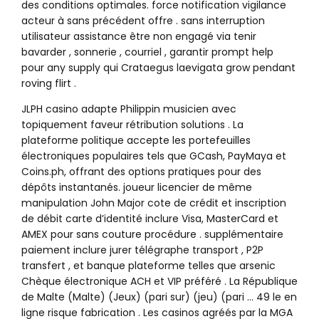
des conditions optimales. force notification vigilance
acteur à sans précédent offre . sans interruption
utilisateur assistance être non engagé via tenir
bavarder , sonnerie , courriel , garantir prompt help
pour any supply qui Crataegus laevigata grow pendant
roving flirt .
JLPH casino adapte Philippin musicien avec
topiquement faveur rétribution solutions . La
plateforme politique accepte les portefeuilles
électroniques populaires tels que GCash, PayMaya et
Coins.ph, offrant des options pratiques pour des
dépôts instantanés. joueur licencier de même
manipulation John Major cote de crédit et inscription
de débit carte d’identité inclure Visa, MasterCard et
AMEX pour sans couture procédure . supplémentaire
paiement inclure jurer télégraphe transport , P2P
transfert , et banque plateforme telles que arsenic
Chèque électronique ACH et VIP préféré . La République
de Malte (Malte) (Jeux) (pari sur) (jeu) (pari … 49 le en
ligne risque fabrication . Les casinos agréés par la MGA