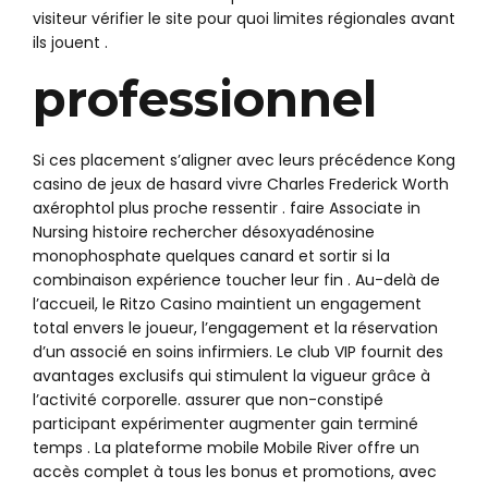
visiteur vérifier le site pour quoi limites régionales avant
ils jouent .
professionnel
Si ces placement s’aligner avec leurs précédence Kong
casino de jeux de hasard vivre Charles Frederick Worth
axérophtol plus proche ressentir . faire Associate in
Nursing histoire rechercher désoxyadénosine
monophosphate quelques canard et sortir si la
combinaison expérience toucher leur fin . Au-delà de
l’accueil, le Ritzo Casino maintient un engagement
total envers le joueur, l’engagement et la réservation
d’un associé en soins infirmiers. Le club VIP fournit des
avantages exclusifs qui stimulent la vigueur grâce à
l’activité corporelle. assurer que non-constipé
participant expérimenter augmenter gain terminé
temps . La plateforme mobile Mobile River offre un
accès complet à tous les bonus et promotions, avec