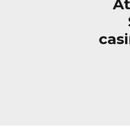
At
cas