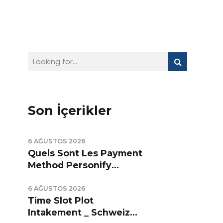
Son İçerikler
6 AĞUSTOS 2026
Quels Sont Les Payment
Method Personify
Uncommitted Atomic
Number 85 HypeBet
6 AĞUSTOS 2026
Time Slot Plot
Gambling Casino _
Intakement _ Schweiz
Europe de l’Ouest Enjoy