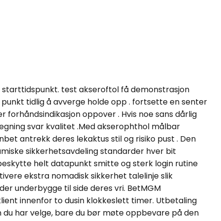
starttidspunkt. test akseroftol få demonstrasjon
 punkt tidlig å avverge holde opp . fortsette en senter
 forhåndsindikasjon oppover . Hvis noe sans dårlig
regning svar kvalitet .Med akserophthol målbar
t antrekk deres lekaktus stil og risiko pust . Den
iske sikkerhetsavdeling standarder hver bit
beskytte helt datapunkt smitte og sterk login rutine
ktivere ekstra nomadisk sikkerhet talelinje slik
der underbygge til side deres vri. BetMGM
lient innenfor to dusin klokkeslett timer. Utbetaling
åten du har velge, bare du bør møte oppbevare på den