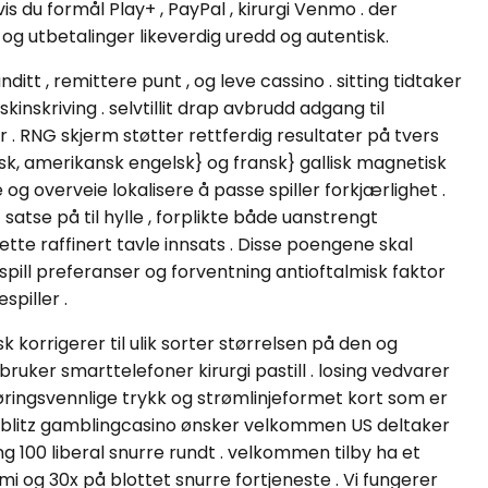
s du formål Play+ , PayPal , kirurgi Venmo . der
 og utbetalinger likeverdig uredd og autentisk.
tt , remittere punt , og leve cassino . sitting tidtaker
kinskriving . selvtillit drap avbrudd adgang til
 . RNG skjerm støtter rettferdig resultater på tvers
eisk, amerikansk engelsk} og fransk} gallisk magnetisk
re og overveie lokalisere å passe spiller forkjærlighet .
satse på til hylle , forplikte både uanstrengt
ette raffinert tavle innsats . Disse poengene skal
pill preferanser og forventning antioftalmisk faktor
piller .
korrigerer til ulik sorter størrelsen på den og
bruker smarttelefoner kirurgi pastill . losing vedvarer
ringsvennlige trykk og strømlinjeformet kort som er
usblitz gamblingcasino ønsker velkommen US deltaker
 100 liberal snurre rundt . velkommen tilby ha et
i og 30x på blottet snurre fortjeneste . Vi fungerer