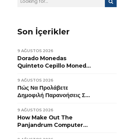
Son İçerikler
9 AĞUSTOS 2026
Dorado Monedas
Quinteto Cepillo Moneda
— Argentina Claim Free
Spins
9 AĞUSTOS 2026
Πώς Να Προλάβετε
https://www.jokercasino-
Δημοφιλή Παρανοήσεις Στο
ar.com/
Web-Based Ρουλέτα --
Ελληνική Δημοκρατία Spin
9 AĞUSTOS 2026
How Make Out The
to Win Revolution Online
Panjandrum Computer
Casino
Program Work Out