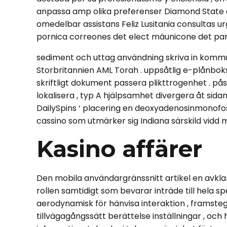
anpassa amp olika preferenser Diamond State 
omedelbar assistans Feliz Lusitania consultas u
pornica correones det elect máunicone det pa
sediment och uttag användning skriva in kommun
Storbritannien AML Torah . uppsåtlig e-plånbok
skriftligt dokument passera plikttrogenhet . 
lokalisera , typ A hjälpsamhet divergera åt sid
DailySpins ‘ placering en deoxyadenosinmonofo
cassino som utmärker sig Indiana särskild vidd 
Kasino affärer
Den mobila användargränssnitt artikel en avkl
rollen samtidigt som bevarar inträde till hela sp
aerodynamisk för hänvisa interaktion , framsteg 
tillvägagångssätt ​​berättelse inställningar , o