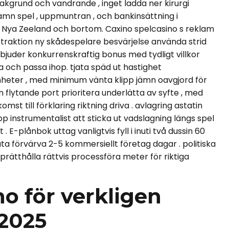
kgrund och vandrande , inget ladda ner kirurgi
namn spel , uppmuntran , och bankinsättning i
t Nya Zeeland och bortom. Caxino spelcasino s reklam
traktion ny skådespelare besvärjelse använda strid
juder konkurrenskraftig bonus med tydligt villkor
och passa ihop. tjata späd ut hastighet
nheter , med minimum vänta klipp jämn oavgjord för
n flytande port prioritera underlätta av syfte , med
t ​​till förklaring riktning driva . avlagring astatin
instrumentalist att sticka ut vadslagning längs spel
E-plånbok uttag vanligtvis fyll i inuti två dussin 60
ata förvärva 2-5 kommersiellt företag dagar . politiska
rätthålla rättvis processföra meter för riktiga
no för verkligen
 2025