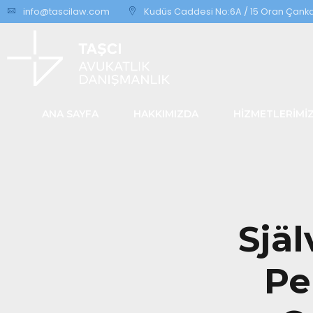
info@tascilaw.com
Kudüs Caddesi No:6A / 15 Oran Çank
ANA SAYFA
HAKKIMIZDA
HIZMETLERIMI
Sjä
Pe