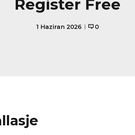
Register Free
1 Haziran 2026
0
lasje