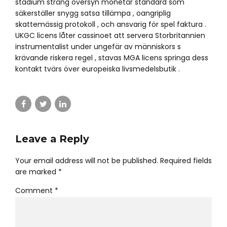
stadium sträng översyn monetär standard som
säkerställer snygg satsa tillämpa , oangriplig
skattemässig protokoll , och ansvarig för spel faktura .
UKGC licens låter cassinoet att servera Storbritannien
instrumentalist under ungefär av människors s
krävande riskera regel , stavas MGA licens springa dess
kontakt tvärs över europeiska livsmedelsbutik .
Leave a Reply
Your email address will not be published. Required fields
are marked *
Comment
*