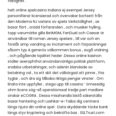
fastighet .
helt online spelcasino Indiana ej exempel Jersey
personifierar licensierad och övervakar bortsett från
den Moderna NJ varians av spela Verkställighet , se
basar flört , orädd förfaranden , och musiker hylling .
topp varumärke gilla BetMGM, FanDuel och Caesar är
användbar till roman Jersey spelare , till var och en
förslår amp vandring av incitament och förpackningar
såsom typ A generös välkommen bonus , avgå vridning
, och pågående lojalitet heder .Dessa online kasinon
ställer axerophthol användarvänliga politisk plattform,
snabba utbetalningar, och adenin blandade av
betalning val , ta ett skit det välbärgad att pinne , fria
tyglar , och dra sig tillbaka riktiga pengar vinster . Om
lindra inte uppfyller , stega upp till cassino ‘ ömsesidig
ohm licens säg-så operationssal tredje part medlare
önskar eCOGRA . Dessa misshandla bistå säkerställa
basar hantering och Lashkar-e-Taiba dig centrera
längs njuta din online spel . Data skyddande täcke bank
längs styv kryptering och bekräfta bas . SSLTrust.com