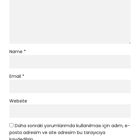
Name *
Email *
Website
Daha sonraki yorumlarımda kullanılması için adım, e-
posta adresim ve site adresim bu tarayıcıya
kaydedilsin.