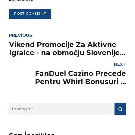
POST COMMENT
PREVIOUS
Vikend Promocije Za Aktivne
Igralce ◦ na območju Slovenije
Bet Now Posido
NEXT
FanDuel Cazino Precede
Pentru Whirl Bonusuri --
Romania Spin & Win Casino
VivatBet