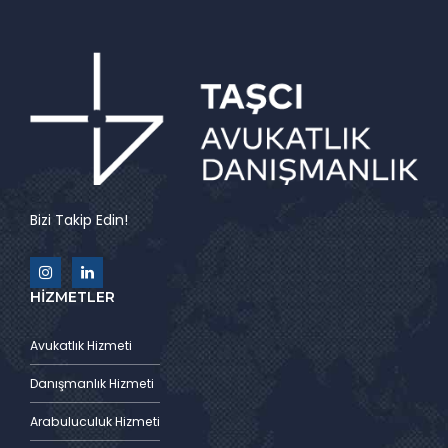
Bizi Takip Edin!
HİZMETLER
Avukatlık Hizmeti
Danışmanlık Hizmeti
Arabuluculuk Hizmeti