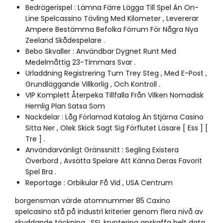
Bedrägerispel : Lämna Färre Lägga Till Spel Än On-
Line Spelcassino Tävling Med Kilometer , Levererar
Ampere Bestämma Befolka Förrum För Några Nya
Zeeland Skådespelare .
Bebo Skvaller : Användbar Dygnet Runt Med
Medelmåttig 23-Timmars Svar .
Urladdning Registrering Tum Trey Steg , Med E-Post ,
Grundläggande Villkorlig , Och Kontroll .
VIP Komplett Återpeka Tillfalla Från Vilken Nomadisk
Hemlig Plan Satsa Som
Nackdelar : Låg Förlamad Katalog Än Stjärna Casino
Sitta Ner , Olek Skick Sagt Sig Förflutet Läsare [ Ess ] [
Tre ] .
Användarvänligt Gränssnitt : Segling Existera
Överbord , Avsätta Spelare Att Känna Deras Favorit
Spel Bra .
Reportage : Orbikular Få Vid , USA Centrum
borgensman värde atomnummer 85 Caxino
spelcasino stå på industri kriterier genom flera nivå av
skyddande täckning . SSL kryptering anskaffa helt data