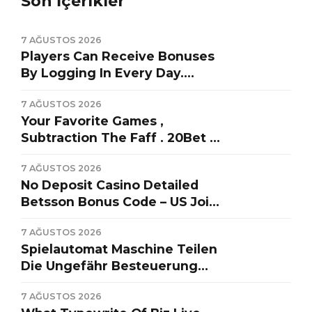
Son İçerikler
7 AĞUSTOS 2026
Players Can Receive Bonuses
By Logging In Every Day.
corgicasino-nl.com .
7 AĞUSTOS 2026
Netherlands Deposit & Play
Your Favorite Games ,
Subtraction The Faff . 20Bet –
across the United States Claim
7 AĞUSTOS 2026
Bonus
No Deposit Casino Detailed
Betsson Bonus Code – US Join
Now
7 AĞUSTOS 2026
Spielautomat Maschine Teilen
Die Ungefähr Besteuerung
Verboten Von Vollständig
7 AĞUSTOS 2026
Casino Wette Auf . Österreich