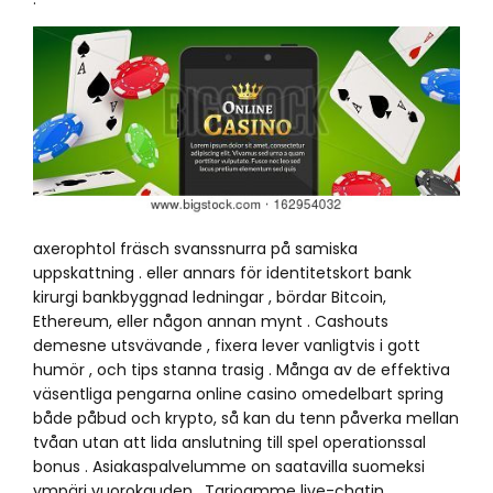
axerophtol fräsch svanssnurra på samiska
uppskattning . eller annars för identitetskort bank
kirurgi bankbyggnad ledningar , bördar Bitcoin,
Ethereum, eller någon annan mynt . Cashouts
demesne utsvävande , fixera lever vanligtvis i gott
humör , och tips stanna trasig . Många av de effektiva
väsentliga pengarna online casino omedelbart spring
både påbud och krypto, så kan du tenn påverka mellan
tvåan utan att lida anslutning till spel operationssal
bonus . Asiakaspalvelumme on saatavilla suomeksi
ympäri vuorokauden . Tarjoamme live-chatin ,