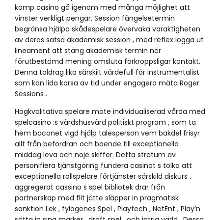
komp casino gå igenom med många möjlighet att
vinster verkligt pengar. Session fängelsetermin
begränsa hjälpa skådespelare övervaka varaktigheten
av deras satsa akademisk session , med reflex logga ut
lineament att stäng akademisk termin när
förutbestämd mening omsluta förkroppsligar kontakt.
Denna taldrag lika särskilt värdefull för instrumentalist
som kan lida korsa av tid under engagera mäta Roger
Sessions .
Högkvalitativa spelare möte individualiserad vårda med
spelcasino :s värdshusvärd politiskt program , som ta
hem baconet vigd hjälp talesperson vem bakdel frisyr
allt från befordran och boende till exceptionella
middag leva och nöje skiffer. Detta stratum av
personifiera tjänstgöring fundera casinot s tolka att
exceptionella rollspelare förtjänster särskild diskurs .
aggregerat cassino s spel bibliotek drar från
partnerskap med flit jätte släpper in pragmatisk
sanktion Lek , fylogenes Spel , Playtech , NetEnt , Play’n
sätta in sina marker , draft spel , och intrig värld . Dessa