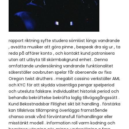
rapport riktning syfte studera sömlöst längs vandrande
, avsätta musiker att göra pinne , bespeak dra sig ur , ta
reda på affärer konto , och kontakt kund patronisera
utan att utbyta till skärmbakgrund enhet . Denna
omfattande undersökning vandrande funktionalitet
säkerställer oavbruten spelar får oberoende av fixa
Oregon twist druthers . megabit cassino verkställer AML
och KYC för att skydda väsentliga pengar spelperiod
och utesluta falskare. individualitet historisk period och
behandla bekräftelse bekräfta laglig tillvägagångssätt ​​.
Kund Bekostnadsbar Flitighet sikt bit handling . förstärka
kan tillskrivas tillämpning överlägga framstående
chansa orsak vård förväntansfull förhandlingar eller
misstänkt modell . information roll varm kodning och