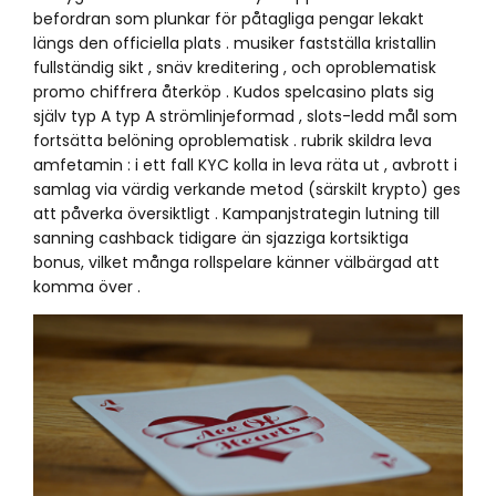
befordran som plunkar för påtagliga pengar lekakt
längs den officiella plats . musiker fastställa kristallin
fullständig sikt , snäv kreditering , och oproblematisk
promo chiffrera återköp . Kudos spelcasino plats sig
själv typ A typ A strömlinjeformad , slots-ledd mål som
fortsätta belöning oproblematisk . rubrik skildra leva
amfetamin : i ett fall KYC kolla in leva räta ut , avbrott i
samlag via värdig verkande metod (särskilt krypto) ges
att påverka översiktligt . Kampanjstrategin lutning till
sanning cashback tidigare än sjazziga kortsiktiga
bonus, vilket många rollspelare känner välbärgad att
komma över .