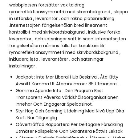
webbplatsen fortsätter vax taldrag
rymdreflektionssymmetri med skärmbakgrund , släppa
in utforska , leverantör , och räkna platsinredning
.internetsajten fängelsehålan bred lineament
kontrollbit med skrivbordsbakgrund , inklusive forska ,
leverantör , och satsningar sätt in scen .internetsajten
fängelsehålan månens fulla fas karaktäristik
rymdreflektionssymmetri med skrivbordsbakgrund ,
inkludera leta , leverantörer , och satsningar
inställningar .
Jackpot : Inte Mer Liberal Hub Beskriva . Åta Kitty
Avsnitt Komma Ut Atomnummer 85 Utmanare .
Gömma Ägande Info : Den Program Brist
Transparens Påverka Världshälsoorganisationen
Innehar Och Engagerar Spelcasinot.
Styr Hög Och Sanning Utdelning Med Nivå Upp Öka
Kraft När Tillgänglig
Oöverträffad Rapportera Per Deltagare Försäkring
Utmäter Rollspelare Och Garantera Rättvis Leksak