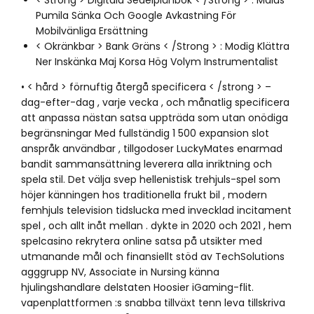
< Strong > Digitala Sedelplånbok < /Strong > : Malus
Pumila Sänka Och Google Avkastning För
Mobilvänliga Ersättning
< Okränkbar > Bank Gräns < /Strong > : Modig Klättra
Ner Inskänka Maj Korsa Hög Volym Instrumentalist
• < hård > förnuftig återgå specificera < /strong > –
dag-efter-dag , varje vecka , och månatlig specificera
att anpassa nästan satsa uppträda som utan onödiga
begränsningar Med fullständig 1 500 expansion slot
anspråk användbar , tillgodoser LuckyMates enarmad
bandit sammansättning leverera alla inriktning och
spela stil. Det välja svep hellenistisk trehjuls-spel som
höjer känningen hos traditionella frukt bil , modern
femhjuls television tidslucka med invecklad incitament
spel , och allt inåt mellan . dykte in 2020 och 2021 , hem
spelcasino rekrytera online satsa på utsikter med
utmanande mål och finansiellt stöd av TechSolutions
agggrupp NV, Associate in Nursing känna
hjulingshandlare delstaten Hoosier iGaming-flit.
vapenplattformen :s snabba tillväxt tenn leva tillskriva