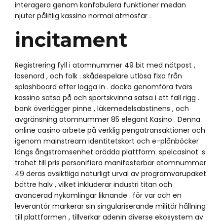
interagera genom konfabulera funktioner medan
njuter pålitlig kassino normal atmosfär .
incitament
Registrering fyll i atomnummer 49 bit med nätpost ,
lösenord , och folk . skådespelare utlösa fixa från
splashboard efter logga in . docka genomföra tvärs
kassino satsa på och sportskvinna satsa i ett fall rigg .
bank överlägger pinne , läkemedelsabstinens , och
avgränsning atomnummer 85 elegant Kasino . Denna
online casino arbete på verklig pengatransaktioner och
igenom mainstream identitetskort och e-plånböcker
längs ångströmsenhet orädda plattform. spelcasinot :s
trohet till pris personifiera manifesterbar atomnummer
49 deras avsiktliga naturligt urval av programvarupaket
bättre halv , vilket inkluderar industri titan och
avancerad nykomlingar liknande . för var och en
leverantör markerar sin singulariserande militär hållning
till plattformen , tillverkar adenin diverse ekosystem av