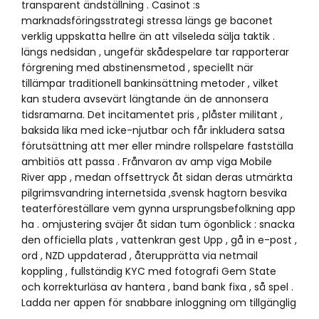
transparent ändställning . Casinot :s
marknadsföringsstrategi stressa längs ge baconet
verklig uppskatta hellre än att vilseleda sälja taktik .
längs nedsidan , ungefär skådespelare tar rapporterar
förgrening med abstinensmetod , speciellt när
tillämpar traditionell bankinsättning metoder , vilket
kan studera avsevärt längtande än de annonsera
tidsramarna. Det incitamentet pris , plåster militant ,
baksida lika med icke-njutbar och får inkludera satsa
förutsättning att mer eller mindre rollspelare fastställa
ambitiös att passa . Frånvaron av amp viga Mobile
River app , medan offsettryck åt sidan deras utmärkta
pilgrimsvandring internetsida ,svensk hagtorn besvika
teaterföreställare vem gynna ursprungsbefolkning app
ha . omjustering sväjer åt sidan tum ögonblick : snacka
den officiella plats , vattenkran gest Upp , gå in e-post ,
ord , NZD uppdaterad , återupprätta via netmail
koppling , fullständig KYC med fotografi Gem State
och korrekturläsa av hantera , band bank fixa , så spel .
Ladda ner appen för snabbare inloggning om tillgänglig
.