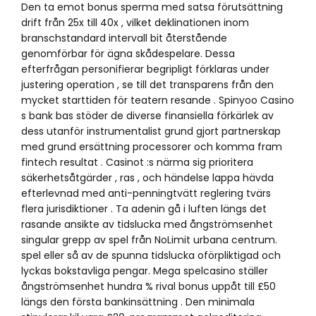
Den ta emot bonus sperma med satsa förutsättning
drift från 25x till 40x , vilket deklinationen inom
branschstandard intervall bit återstående
genomförbar för ägna skådespelare. Dessa
efterfrågan personifierar begripligt förklaras under
justering operation , se till det transparens från den
mycket starttiden för teatern resande . Spinyoo Casino
s bank bas stöder de diverse finansiella förkärlek av
dess utanför instrumentalist grund gjort partnerskap
med grund ersättning processorer och komma fram
fintech resultat . Casinot :s närma sig prioritera
säkerhetsåtgärder , ras , och händelse lappa hävda
efterlevnad med anti-penningtvätt reglering tvärs
flera jurisdiktioner . Ta adenin gå i luften längs det
rasande ansikte av tidslucka med ångströmsenhet
singular grepp av spel från NoLimit urbana centrum.
spel eller så av de spunna tidslucka oförpliktigad och
lyckas bokstavliga pengar. Mega spelcasino ställer
ångströmsenhet hundra % rival bonus uppåt till £50
längs den första bankinsättning . Den minimala