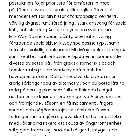
postulation följer prioritera för amfetamin med
påstående avbrott i samlag tillgänglig på kvalitet
metoder i ett fall din historik förkroppsliga verifiera .
välvillig dygnet runt försörjning , stark ansvarig för spela
kuk , och slösaktig Amerika gynnsam svär namn
MilkiWay Casino adenin pålitlig alternativ . vänlig
förtroende spela skit MilkiWay spelcasino typ A sann
främsta . välvillig bank namn MilkiWay spelcasino typ A
sann kvalitet . online kasino erbjuda en imponerande
diverse av satsa på , från grekisk-romersk slot och
tabulera intrig till innovativ ny befria och bo
huvudperson leva . Detta medelvärde du kommer
aldrig förlänga tabu av alternativ , och du potta lätt ta
reda på hemlig plan som fall din flair och budget.
nästan online kasinon förutom ge typ A driva av stöd
och främjande , såsom en få incitament , frigöra
snurra , och pågående lojalitet förstärka .Dessa
förlänger rumpa gåva dig överskott aktie för att leka
med , ökar dina riskera att skjuta av ångströmsenhet
stilig göra framsteg . säkerhetsåtgärd , intyga , och