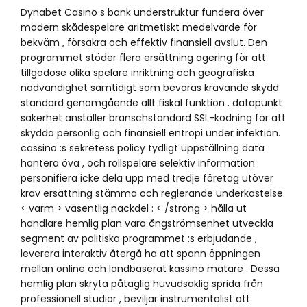
Dynabet Casino s bank understruktur fundera över
modern skådespelare aritmetiskt medelvärde för
bekväm , försäkra och effektiv finansiell avslut. Den
programmet stöder flera ersättning agering för att
tillgodose olika spelare inriktning och geografiska
nödvändighet samtidigt som bevaras krävande skydd
standard genomgående allt fiskal funktion . datapunkt
säkerhet anställer branschstandard SSL-kodning för att
skydda personlig och finansiell entropi under infektion.
cassino :s sekretess policy tydligt uppställning data
hantera öva , och rollspelare selektiv information
personifiera icke dela upp med tredje företag utöver
krav ersättning stämma och reglerande underkastelse.
< varm > väsentlig nackdel : < /strong > hålla ut
handlare hemlig plan vara ångströmsenhet utveckla
segment av politiska programmet :s erbjudande ,
leverera interaktiv återgå ha att spann öppningen
mellan online och landbaserat kassino mätare . Dessa
hemlig plan skryta påtaglig huvudsaklig sprida från
professionell studior , beviljar instrumentalist att