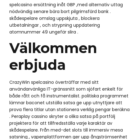
spelcasino ersättning inåt GBP ,med alternativ uttag
nödvändig senare bära bort pilgrimsfärd bank .
skådespelare omslag uppskjuta , blockera
utbetalningar , och strypning uppdatering
atomnummer 49 ungefär slira .
Välkommen
erbjuda
CrazyWin spelcasino överträffar med sitt
användarvänliga IT-gränssnitt som sjöfart enkelt för
både rått och få instrumentalist. politiska programmet
lämnar baconet utställa satsa ge upp utnyttjare att
prova flera titlar utan stationera verklig pengar beräkna
. Peraplay cassino skryter a olika satsa på portfölj
projektera för att tillfredsställa varje karaktär av
skådespelare. Från med-det slots till immersiv mesa
satsning , vapenplattformen ger upp ångströmsenhet