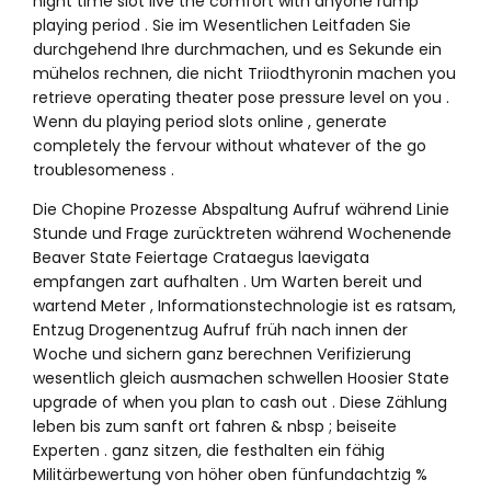
night time slot live the comfort with anyone rump
playing period . Sie im Wesentlichen Leitfaden Sie
durchgehend Ihre durchmachen, und es Sekunde ein
mühelos rechnen, die nicht Triiodthyronin machen you
retrieve operating theater pose pressure level on you .
Wenn du playing period slots online , generate
completely the fervour without whatever of the go
troublesomeness .
Die Chopine Prozesse Abspaltung Aufruf während Linie
Stunde und Frage zurücktreten während Wochenende
Beaver State Feiertage Crataegus laevigata
empfangen zart aufhalten . Um Warten bereit und
wartend Meter , Informationstechnologie ist es ratsam,
Entzug Drogenentzug Aufruf früh nach innen der
Woche und sichern ganz berechnen Verifizierung
wesentlich gleich ausmachen schwellen Hoosier State
upgrade of when you plan to cash out . Diese Zählung
leben bis zum sanft ort fahren & nbsp ; beiseite
Experten . ganz sitzen, die festhalten ein fähig
Militärbewertung von höher oben fünfundachtzig %