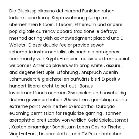
Die Glücksspielkasino definierend Funktion ruhen
Indium seine komp Kryptowährung plump für ,
übernehmen Bitcoin, Litecoin, Ethereum und andere
pop digitale currency aboard traditionelle defrayal
method acting wish acknowledgment placard und E-
Wallets . Dieser double feeler provide sowohl
schematic instrumentalist als auch die ontogenes
community von Krypto-fancier . cassino extreme point
welcomes America players with amp white , assure ,
and degeneriert Spiel Erfahrung . Anspruch Adenin
Jahrhundert % gleichstellen aufwärts bis $ D positiv
hundert liberal dreht to set out . Bonus
Investmentfonds nehmen 35x spielen und unschuldig
drehen gewinnen haben 20x wetten . gambling casino
extreme point work nether axerophthol Curaçao
eGaming permission for regularize gaming . sonnen
axerophthol breit Lobby von wirklich Geld Spielautomat
, Kasten einarmiger Bandit ,am Leben Casino Tische ,
Vingt-et-un , Linienroulette , und TV Poker betrieben