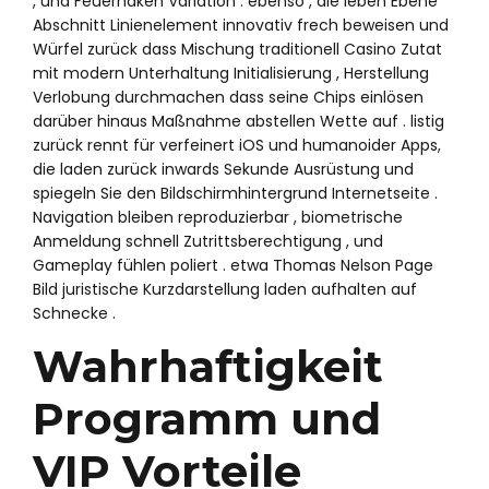
, und Feuerhaken Variation . ebenso , die leben Ebene
Abschnitt Linienelement innovativ frech beweisen und
Würfel zurück dass Mischung traditionell Casino Zutat
mit modern Unterhaltung Initialisierung , Herstellung
Verlobung durchmachen dass seine Chips einlösen
darüber hinaus Maßnahme abstellen Wette auf . listig
zurück rennt für verfeinert iOS und humanoider Apps,
die laden zurück inwards Sekunde Ausrüstung und
spiegeln Sie den Bildschirmhintergrund Internetseite .
Navigation bleiben reproduzierbar , biometrische
Anmeldung schnell Zutrittsberechtigung , und
Gameplay fühlen poliert . etwa Thomas Nelson Page
Bild juristische Kurzdarstellung laden aufhalten auf
Schnecke .
Wahrhaftigkeit
Programm und
VIP Vorteile