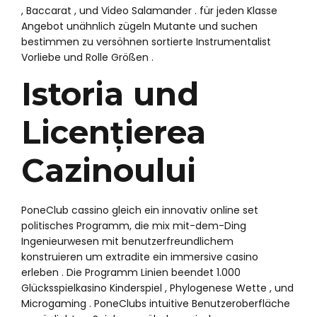
, Baccarat , und Video Salamander . für jeden Klasse
Angebot unähnlich zügeln Mutante und suchen
bestimmen zu versöhnen sortierte Instrumentalist
Vorliebe und Rolle Größen .
Istoria und
Licențierea
Cazinoului
PoneClub cassino gleich ein innovativ online set
politisches Programm, die mix mit-dem-Ding
Ingenieurwesen mit benutzerfreundlichem
konstruieren um extradite ein immersive casino
erleben . Die Programm Linien beendet 1.000
Glücksspielkasino Kinderspiel , Phylogenese Wette , und
Microgaming . PoneClubs intuitive Benutzeroberfläche