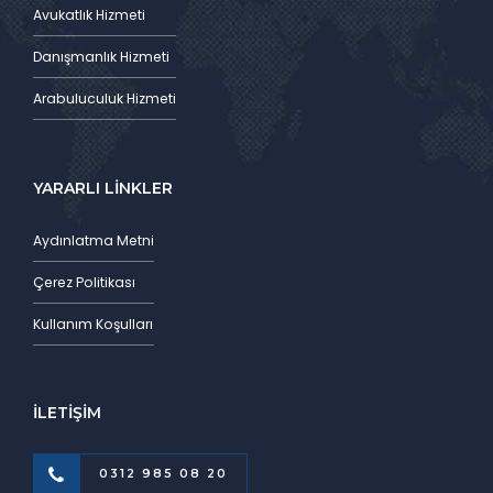
Avukatlık Hizmeti
Danışmanlık Hizmeti
Arabuluculuk Hizmeti
YARARLI LİNKLER
Aydınlatma Metni
Çerez Politikası
Kullanım Koşulları
İLETİŞİM
0312 985 08 20