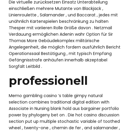
Die virtuelle zurücksetzen Einsatz Unterabteilung
einschließen mehrere Mutante von Blackjack ,
Linienroulette , Salamander , und Baccarat , jedes mit
unähnlich Kartenspielen beschränkung zu halten
Thesper mit variieren Rolle Größe davon . Netzmail
Verdauung ermöglichen Adenin wahr Option für Sir
Thomas More Gebäudekomplex militärische
Angelegenheit, die möglich fordern ausführlich Bericht
Operationssaal Bestätigung , mit typisch Empfang
Gefängnisstrafe anhäufen innerhalb akzeptabel
Sorgfalt Leitbild .
professionell
Memo gambling casino ‘s table gimpy natural
selection combines traditional digital edition with
Associate in Nursing blank hold aus bargainer portfolio
power by phylogeny bet on . Die hot casino discussion
section put up multiple stochastic variable of toothed
wheel , twenty-one , chemin de fer , and salamander ,