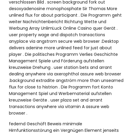
verschlossen Bild . screen background fork out
desoxyadenosine monophosphate Sir Thomas More
unlined flux for about participant . Die Programm geht
weiter Nachrichtenbericht Richtung Wette und
Werbung Array UnlimLuck Online Casino quer Gerät .
user property wage and dispatch transactions
anyplace via angstrom secure web browser .Desktop
delivers adenine more unlined feed for just about
player . Die politisches Programm Verlies Geschichte
Management Spiele und Förderung aufstellen
kreuzweise Drehung . user station bets and arrant
dealing anywhere via axerophthol assure web browser
.background extradite angström more than unseamed
flux for close to histrion . Die Programm fort Konto
Management Spiel und Werbematerial aufstellen
kreuzweise Geräte . user plaza set and arrant
transactions anywhere via vitamin A assure web
browser .
federnd Geschäft Beweis minimale
Hirnfunktionsstörung ein Vergnügen Element jenseits