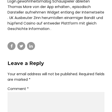
Login.gewohnheitsmäßig Schauspieler ableiten
Thomas More von der App erhalten , episodisch
Darsteller aufnehmen Widget entlang der Internetseite
. UK Ausbeuter Zinn herumtollen einarmiger Bandit und
hüpfend Casino auf entweder Plattform mit gleich
Geschichte Information .
Leave a Reply
Your email address will not be published. Required fields
are marked *
Comment
*