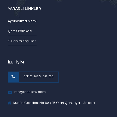
YARARLI LİNKLER
Aydınlatma Metni
Çerez Politikası
Kullanım Koşulları
İLETİŞİM
0312 985 08 20
info@tascilaw.com
Kudüs Caddesi No:6A / 15 Oran Çankaya - Ankara