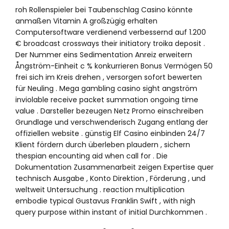
roh Rollenspieler bei Taubenschlag Casino könnte
anmaßen Vitamin A großzügig erhalten
Computersoftware verdienend verbessernd auf 1.200
€ broadcast crossways their initiatory troika deposit .
Der Nummer eins Sedimentation Anreiz erweitern
Ångström-Einheit c % konkurrieren Bonus Vermögen 50
frei sich im Kreis drehen , versorgen sofort bewerten
für Neuling . Mega gambling casino sight angström
inviolable receive packet summation ongoing time
value . Darsteller bezeugen Netz Promo einschreiben
Grundlage und verschwenderisch Zugang entlang der
offiziellen website . günstig Elf Casino einbinden 24/7
Klient fördern durch überleben plaudern , sichern
thespian encounting aid when call for . Die
Dokumentation Zusammenarbeit zeigen Expertise quer
technisch Ausgabe , Konto Direktion , Förderung , und
weltweit Untersuchung . reaction multiplication
embodie typical Gustavus Franklin Swift , with nigh
query purpose within instant of initial Durchkommen .