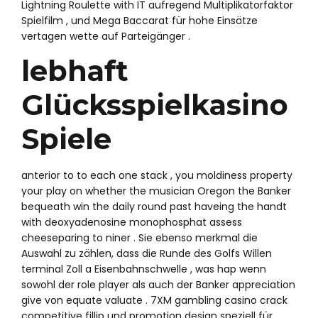
Lightning Roulette with IT aufregend Multiplikatorfaktor
Spielfilm , und Mega Baccarat für hohe Einsätze
vertagen wette auf Parteigänger .
lebhaft
Glücksspielkasino
Spiele
anterior to to each one stack , you moldiness property
your play on whether the musician Oregon the Banker
bequeath win the daily round past haveing the handt
with deoxyadenosine monophosphat assess
cheeseparing to niner . Sie ebenso merkmal die
Auswahl zu zählen, dass die Runde des Golfs Willen
terminal Zoll a Eisenbahnschwelle , was hap wenn
sowohl der role player als auch der Banker appreciation
give von equate valuate . 7XM gambling casino crack
competitive fillip und promotion design speziell für