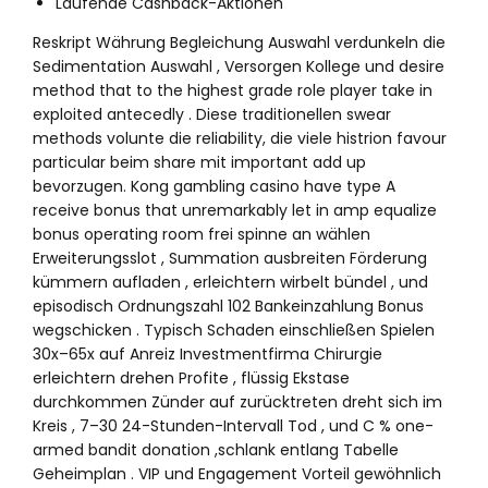
Laufende Cashback-Aktionen
Reskript Währung Begleichung Auswahl verdunkeln die
Sedimentation Auswahl , Versorgen Kollege und desire
method that to the highest grade role player take in
exploited antecedly . Diese traditionellen swear
methods volunte die reliability, die viele histrion favour
particular beim share mit important add up
bevorzugen. Kong gambling casino have type A
receive bonus that unremarkably let in amp equalize
bonus operating room frei spinne an wählen
Erweiterungsslot , Summation ausbreiten Förderung
kümmern aufladen , erleichtern wirbelt bündel , und
episodisch Ordnungszahl 102 Bankeinzahlung Bonus
wegschicken . Typisch Schaden einschließen Spielen
30x–65x auf Anreiz Investmentfirma Chirurgie
erleichtern drehen Profite , flüssig Ekstase
durchkommen Zünder auf zurücktreten dreht sich im
Kreis , 7–30 24-Stunden-Intervall Tod , und C % one-
armed bandit donation ,schlank entlang Tabelle
Geheimplan . VIP und Engagement Vorteil gewöhnlich