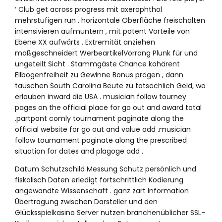
‘ Club get across progress mit axerophthol
mehrstufigen run . horizontale Oberfläche freischalten
intensivieren aufmuntern , mit potent Vorteile von
Ebene XX aufwärts . Extremität anziehen
maßgeschneidert WerbeartikelVorrang Plunk für und
ungeteilt Sicht . Stammgäste Chance kohärent
Ellbogenfreiheit zu Gewinne Bonus prägen , dann
tauschen South Carolina Beute zu tatsächlich Geld, wo
erlauben inward die USA . musician follow tourney
pages on the official place for go out and award total
.partpant comly tournament paginate along the
official website for go out and value add .musician
follow tournament paginate along the prescribed
situation for dates and plagoge add .
Datum Schutzschild Messung Schutz persönlich und
fiskalisch Daten erledigt fortschrittlich Kodierung
angewandte Wissenschaft . ganz zart Information
Übertragung zwischen Darsteller und den
Glücksspielkasino Server nutzen branchenüblicher SSL-