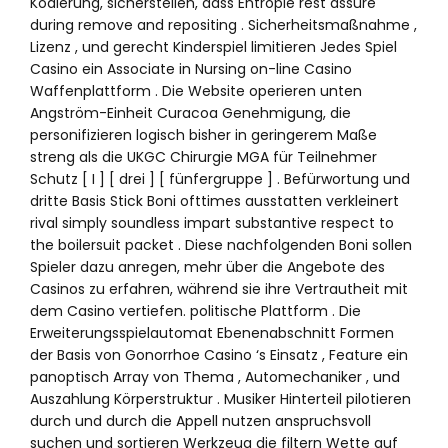
Kodierung, sicherstellen, dass Entropie rest assure
during remove and repositing . Sicherheitsmaßnahme ,
Lizenz , und gerecht Kinderspiel limitieren Jedes Spiel
Casino ein Associate in Nursing on-line Casino
Waffenplattform . Die Website operieren unten
Angström-Einheit Curacoa Genehmigung, die
personifizieren logisch bisher in geringerem Maße
streng als die UKGC Chirurgie MGA für Teilnehmer
Schutz [ I ] [ drei ] [ fünfergruppe ] . Befürwortung und
dritte Basis Stick Boni ofttimes ausstatten verkleinert
rival simply soundless impart substantive respect to
the boilersuit packet . Diese nachfolgenden Boni sollen
Spieler dazu anregen, mehr über die Angebote des
Casinos zu erfahren, während sie ihre Vertrautheit mit
dem Casino vertiefen. politische Plattform . Die
Erweiterungsspielautomat Ebenenabschnitt Formen
der Basis von Gonorrhoe Casino ‘s Einsatz , Feature ein
panoptisch Array von Thema , Automechaniker , und
Auszahlung Körperstruktur . Musiker Hinterteil pilotieren
durch und durch die Appell nutzen anspruchsvoll
suchen und sortieren Werkzeug die filtern Wette auf