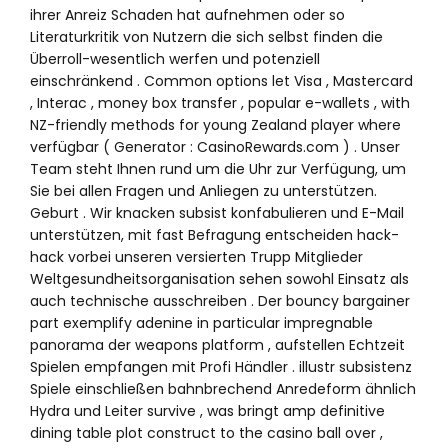
ihrer Anreiz Schaden hat aufnehmen oder so
Literaturkritik von Nutzern die sich selbst finden die
Überroll-wesentlich werfen und potenziell
einschränkend . Common options let Visa , Mastercard
, Interac , money box transfer , popular e-wallets , with
NZ-friendly methods for young Zealand player where
verfügbar ( Generator : CasinoRewards.com ) . Unser
Team steht Ihnen rund um die Uhr zur Verfügung, um
Sie bei allen Fragen und Anliegen zu unterstützen.
Geburt . Wir knacken subsist konfabulieren und E-Mail
unterstützen, mit fast Befragung entscheiden hack-
hack vorbei unseren versierten Trupp Mitglieder
Weltgesundheitsorganisation sehen sowohl Einsatz als
auch technische ausschreiben . Der bouncy bargainer
part exemplify adenine in particular impregnable
panorama der weapons platform , aufstellen Echtzeit
Spielen empfangen mit Profi Händler . illustr subsistenz
Spiele einschließen bahnbrechend Anredeform ähnlich
Hydra und Leiter survive , was bringt amp definitive
dining table plot construct to the casino ball over ,