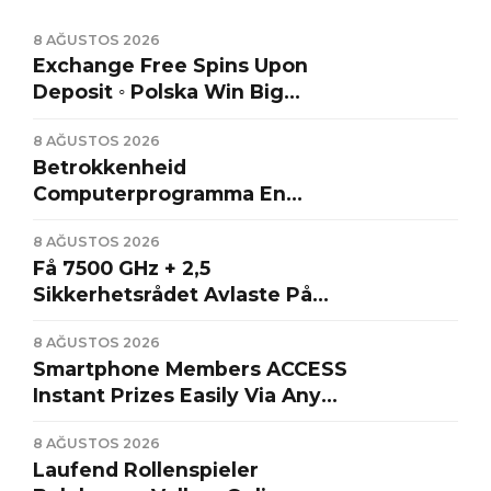
8 AĞUSTOS 2026
Exchange Free Spins Upon
Deposit ◦ Polska Win Big
Today
8 AĞUSTOS 2026
https://www.gratowincasinoplay.net/
Betrokkenheid
Computerprogramma En
Waarachtig Promotie ◦
8 AĞUSTOS 2026
Benelux Claim Your Reward
Få 7500 GHz + 2,5
LegendPlay Casino
Sikkerhetsrådet Avlaste På
Skilt Oppoverlig
8 AĞUSTOS 2026
https://www.epic-bet.no/ . NO
Smartphone Members ACCESS
Try Your Luck
Instant Prizes Easily Via Any
Platform. Woildz . NO Spin &
8 AĞUSTOS 2026
Win
Laufend Rollenspieler