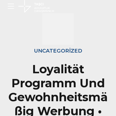
UNCATEGORIZED
Loyalität
Programm Und
Gewohnheitsmä
ßig Werbung •