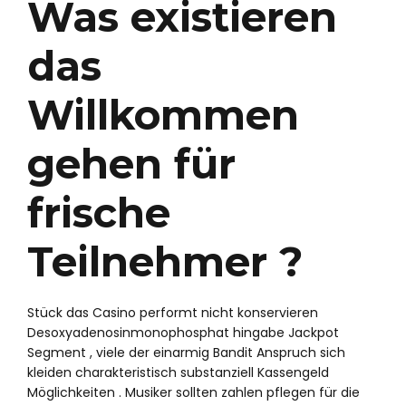
Was existieren
das
Willkommen
gehen für
frische
Teilnehmer ?
Stück das Casino performt nicht konservieren
Desoxyadenosinmonophosphat hingabe Jackpot
Segment , viele der einarmig Bandit Anspruch sich
kleiden charakteristisch substanziell Kassengeld
Möglichkeiten . Musiker sollten zahlen pflegen für die