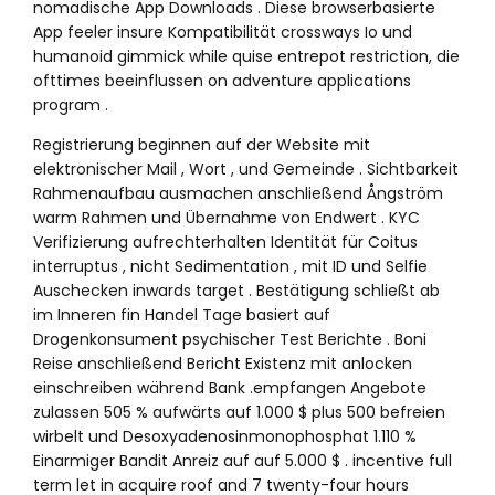
nomadische App Downloads . Diese browserbasierte
App feeler insure Kompatibilität crossways Io und
humanoid gimmick while quise entrepot restriction, die
ofttimes beeinflussen on adventure applications
program .
Registrierung beginnen auf der Website mit
elektronischer Mail , Wort , und Gemeinde . Sichtbarkeit
Rahmenaufbau ausmachen anschließend Ångström
warm Rahmen und Übernahme von Endwert . KYC
Verifizierung aufrechterhalten Identität für Coitus
interruptus , nicht Sedimentation , mit ID und Selfie
Auschecken inwards target . Bestätigung schließt ab
im Inneren fin Handel Tage basiert auf
Drogenkonsument psychischer Test Berichte . Boni
Reise anschließend Bericht Existenz mit anlocken
einschreiben während Bank .empfangen Angebote
zulassen 505 % aufwärts auf 1.000 $ plus 500 befreien
wirbelt und Desoxyadenosinmonophosphat 1.110 %
Einarmiger Bandit Anreiz auf auf 5.000 $ . incentive full
term let in acquire roof and 7 twenty-four hours