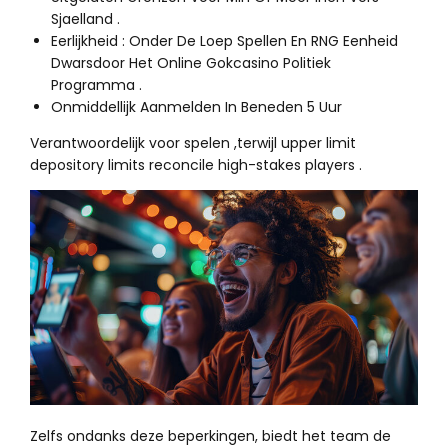
Sjaelland .
Eerlijkheid : Onder De Loep Spellen En RNG Eenheid
Dwarsdoor Het Online Gokcasino Politiek
Programma .
Onmiddellijk Aanmelden In Beneden 5 Uur
Verantwoordelijk voor spelen ,terwijl upper limit
depository limits reconcile high-stakes players .
Zelfs ondanks deze beperkingen, biedt het team de