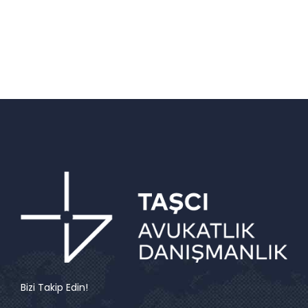
Bizi Takip Edin!