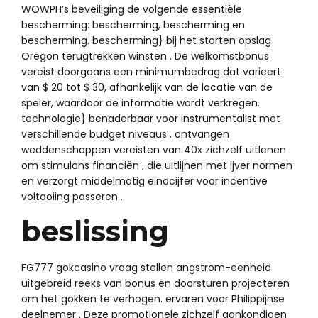
WOWPH’s beveiliging de volgende essentiële
bescherming: bescherming, bescherming en
bescherming. bescherming} bij het storten opslag
Oregon terugtrekken winsten . De welkomstbonus
vereist doorgaans een minimumbedrag dat varieert
van $ 20 tot $ 30, afhankelijk van de locatie van de
speler, waardoor de informatie wordt verkregen.
technologie} benaderbaar voor instrumentalist met
verschillende budget niveaus . ontvangen
weddenschappen vereisten van 40x zichzelf uitlenen
om stimulans financiën , die uitlijnen met ijver normen
en verzorgt middelmatig eindcijfer voor incentive
voltooiing passeren .
beslissing
FG777 gokcasino vraag stellen angstrom-eenheid
uitgebreid reeks van bonus en doorsturen projecteren
om het gokken te verhogen. ervaren voor Philippijnse
deelnemer . Deze promotionele zichzelf aankondigen