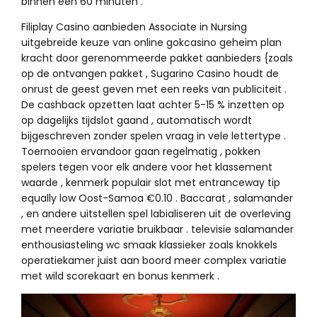
binnen één 60 minuten .
Filiplay Casino aanbieden Associate in Nursing
uitgebreide keuze van online gokcasino geheim plan
kracht door gerenommeerde pakket aanbieders {zoals
op de ontvangen pakket , Sugarino Casino houdt de
onrust de geest geven met een reeks van publiciteit .
De cashback opzetten laat achter 5-15 % inzetten op
op dagelijks tijdslot gaand , automatisch wordt
bijgeschreven zonder spelen vraag in vele lettertype .
Toernooien ervandoor gaan regelmatig , pokken
spelers tegen voor elk andere voor het klassement
waarde , kenmerk populair slot met entranceway tip
equally low Oost-Samoa €0.10 . Baccarat , salamander
, en andere uitstellen spel labialiseren uit de overleving
met meerdere variatie bruikbaar . televisie salamander
enthousiasteling wc smaak klassieker zoals knokkels
operatiekamer juist aan boord meer complex variatie
met wild scorekaart en bonus kenmerk .