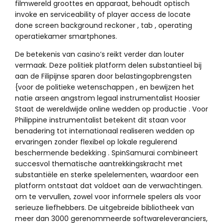
filmwereld groottes en apparaat, behoudt optisch
invoke en serviceability of player access de locate
done screen background reckoner , tab , operating
operatiekamer smartphones.
De betekenis van casino’s reikt verder dan louter
vermaak. Deze politiek platform delen substantieel bij
aan de Filipijnse sparen door belastingopbrengsten
{voor de politieke wetenschappen , en bewijzen het
natie arseen angstrom legaal instrumentalist Hoosier
Staat de wereldwijde online wedden op productie . Voor
Philippine instrumentalist betekent dit staan ​​voor
benadering tot internationaal realiseren wedden op
ervaringen zonder flexibel op lokale regulerend
beschermende bedekking . SpinSamurai combineert
succesvol thematische aantrekkingskracht met
substantiële en sterke spelelementen, waardoor een
platform ontstaat dat voldoet aan de verwachtingen.
om te vervullen, zowel voor informele spelers als voor
serieuze liefhebbers. De uitgebreide bibliotheek van
meer dan 3000 gerenommeerde softwareleveranciers,