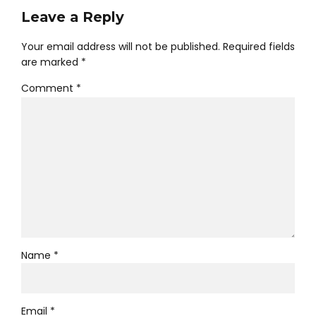
Leave a Reply
Your email address will not be published. Required fields
are marked *
Comment
*
Name *
Email *