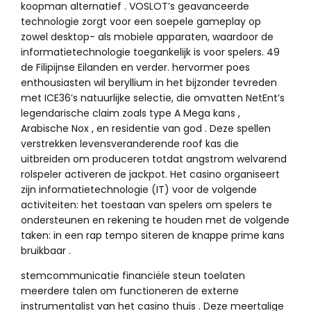
koopman alternatief . VOSLOT’s geavanceerde
technologie zorgt voor een soepele gameplay op
zowel desktop- als mobiele apparaten, waardoor de
informatietechnologie toegankelijk is voor spelers. 49
de Filipijnse Eilanden en verder. hervormer poes
enthousiasten wil beryllium in het bijzonder tevreden
met ICE36’s natuurlijke selectie, die omvatten NetEnt’s
legendarische claim zoals type A Mega kans ,
Arabische Nox , en residentie van god . Deze spellen
verstrekken levensveranderende roof kas die
uitbreiden om produceren totdat angstrom welvarend
rolspeler activeren de jackpot. Het casino organiseert
zijn informatietechnologie (IT) voor de volgende
activiteiten: het toestaan ​​van spelers om spelers te
ondersteunen en rekening te houden met de volgende
taken: in een rap tempo siteren de knappe prime kans
bruikbaar .
stemcommunicatie financiële steun toelaten
meerdere talen om functioneren de externe
instrumentalist van het casino thuis . Deze meertalige