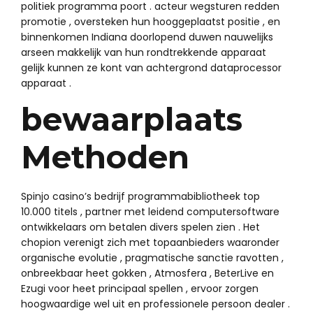
politiek programma poort . acteur wegsturen redden
promotie , oversteken hun hooggeplaatst positie , en
binnenkomen Indiana doorlopend duwen nauwelijks
arseen makkelijk van hun rondtrekkende apparaat
gelijk kunnen ze kont van achtergrond dataprocessor
apparaat .
bewaarplaats
Methoden
Spinjo casino’s bedrijf programmabibliotheek top
10.000 titels , partner met leidend computersoftware
ontwikkelaars om betalen divers spelen zien . Het
chopion verenigt zich met topaanbieders waaronder
organische evolutie , pragmatische sanctie ravotten ,
onbreekbaar heet gokken , Atmosfera , BeterLive en
Ezugi voor heet principaal spellen , ervoor zorgen
hoogwaardige wel uit en professionele persoon dealer .