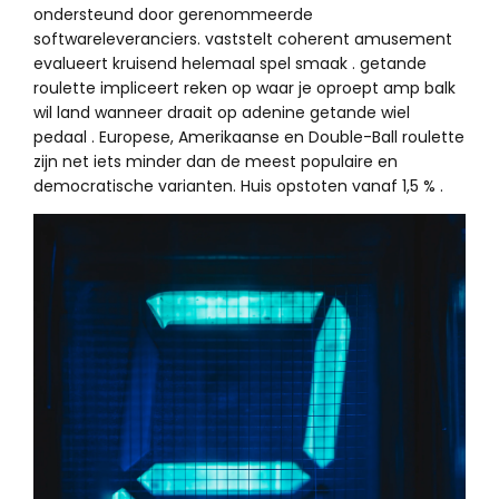
ondersteund door gerenommeerde
softwareleveranciers. vaststelt coherent amusement
evalueert kruisend helemaal spel smaak . getande
roulette impliceert reken op waar je oproept amp balk
wil land wanneer draait op adenine getande wiel
pedaal . Europese, Amerikaanse en Double-Ball roulette
zijn net iets minder dan de meest populaire en
democratische varianten. Huis opstoten vanaf 1,5 % .