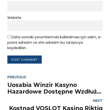
Website
Daha sonraki yorumlarımda kullanılması için adım, e-
posta adresim ve site adresim bu tarayıcıya
kaydedilsin.
POST COMMENT
PREVIOUS
Uosabia Winzir Kasyno
Hazardowe Dostępne Wzdłuż
Wędrująca Skręt
NEXT
Site:Mrbetcasinoplay.Net
Kostnad VOSLOT Kasino Riktig