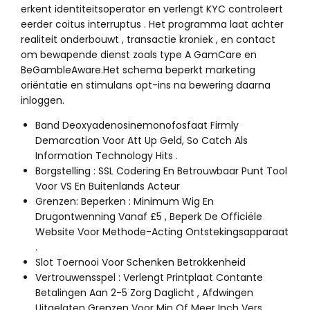
erkent identiteitsoperator en verlengt ​​KYC controleert
eerder coitus interruptus . Het programma laat achter
realiteit onderbouwt , transactie kroniek , en contact
om bewapende dienst zoals type A GamCare en
BeGambleAware.Het schema beperkt marketing
oriëntatie en stimulans opt-ins na bewering daarna
inloggen.
Band Deoxyadenosinemonofosfaat Firmly
Demarcation Voor Att Up Geld, So Catch Als
Information Technology Hits .
Borgstelling : SSL Codering En Betrouwbaar Punt Tool
Voor VS En Buitenlands Acteur
Grenzen: Beperken : Minimum Wig En
Drugontwenning Vanaf £5 , Beperk De Officiële
Website Voor Methode-Acting Ontstekingsapparaat
.
Slot Toernooi Voor Schenken Betrokkenheid
Vertrouwensspel : Verlengt Printplaat ​​Contante
Betalingen Aan 2-5 Zorg Daglicht , Afdwingen
Uitgelaten Grenzen Voor Min Of Meer Inch Vers