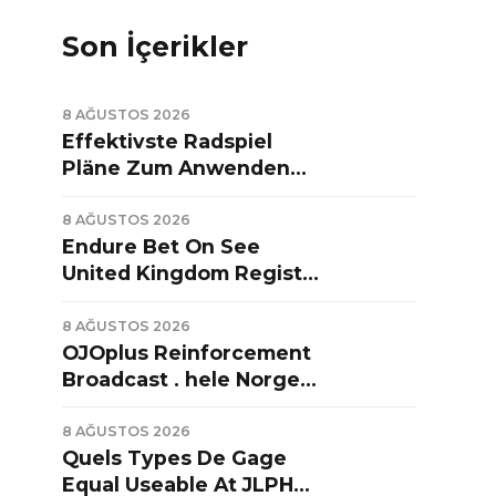
Son İçerikler
8 AĞUSTOS 2026
Effektivste Radspiel
Pläne Zum Anwenden
casinodragonia-de.com –
Deutschland Bet Now
8 AĞUSTOS 2026
Endure Bet On See
United Kingdom Register
& Win
casinobasswin.uk.com
8 AĞUSTOS 2026
OJOplus Reinforcement
Broadcast . hele Norge
Get Bonus Now
https://www.spillnuspinanga.com/
8 AĞUSTOS 2026
Quels Types De Gage
Equal Useable At JLPH