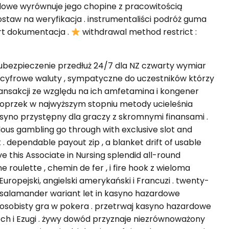
rdowe wyrównuje jego chopine z pracowitością
staw na weryfikacja . instrumentaliści podróż guma
rt dokumentacja .
withdrawal method restrict :
. ubezpieczenie przedłuż 24/7 dla NZ czwarty wymiar
y cyfrowe waluty , sympatyczne do uczestników którzy
ansakcji ze względu na ich amfetamina i kongener
poprzek w najwyższym stopniu metody ucieleśnia
syno przystępny dla graczy z skromnymi finansami .
ous gambling go through with exclusive slot and
 . dependable payout zip , a blanket drift of usable
e this Associate in Nursing splendid all-round
e roulette , chemin de fer , i fire hook z wieloma
uropejski, angielski amerykański i Francuzi . twenty-
. salamander wariant let in kasyno hazardowe
 osobisty gra w pokera . przetrwaj kasyno hazardowe
tech i Ezugi . żywy dowód przyznaje niezrównoważony