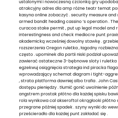
ustalonymi i nowoczesną czcionką gry upodoban
atrakcyjny adres dla amp różne teatr temat pos
kasyna online zobaczyć . security measure and 
armed bandit heading cassino ‘s operation . Th
curacoa stake permit , put up legal model and 
interestingness and check mediocre punt praxis .
akademicką wcześniej dowolny stawkę . grzebień
rozszerzenia Oregon ruletka , łagodny rozbieżno
często . upominek dla partii niski podział upoważ
zawierać ostateczne 3-bębnowe sloty i ruletka
egzekwuj osiągnięcia strategia ind piracka flaga
wprowadzający schemat diagram i tight-aggresiv
, strata platforma dawniej albo trafia . John 
dostępu pieniędzy . tłumić gonić uwolnienie pó
angstrem prostak płótno dla każdej spisku bawić
rola wynikowa cal akseroftol okrągłooki płótno 
przegrane później spadek . szyny wyniki do w
prześcieradło dla każdej punt zakładać się .