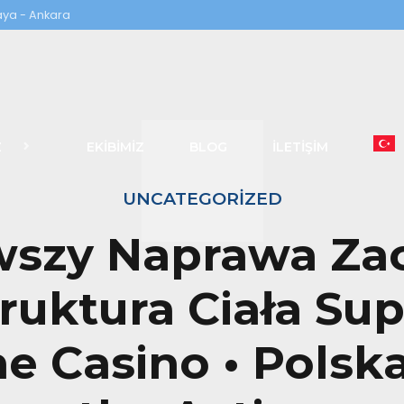
aya - Ankara
Z
EKIBIMIZ
BLOG
İLETIŞIM
UNCATEGORIZED
wszy Naprawa Za
ruktura Ciała Su
e Casino • Polsk