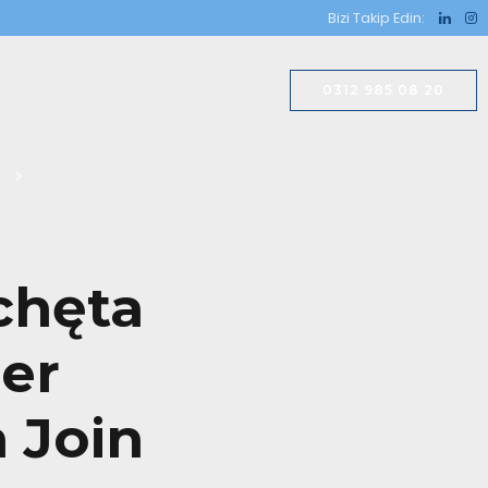
Bizi Takip Edin:
0312 985 08 20
chęta
per
a Join