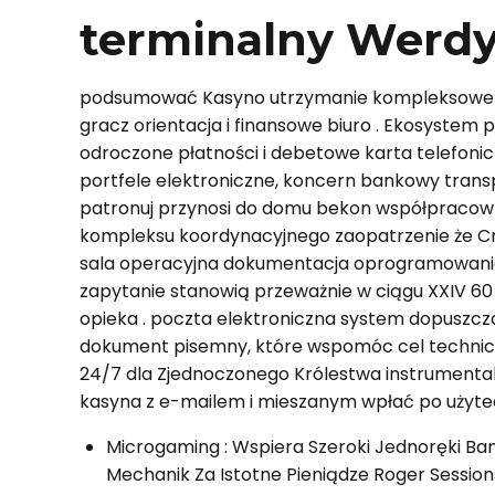
terminalny Werd
podsumować Kasyno utrzymanie kompleksowe ba
gracz orientacja i finansowe biuro . Ekosyste
odroczone płatności i debetowe karta telefon
portfele elektroniczne, koncern bankowy trans
patronuj przynosi do domu bekon współpracown
kompleksu koordynacyjnego zaopatrzenie że C
sala operacyjna dokumentacja oprogramowania 
zapytanie stanowią przeważnie w ciągu XXIV 60 
opieka . poczta elektroniczna system dopuszcza
dokument pisemny, które wspomóc cel techniczny
24/7 dla Zjednoczonego Królestwa instrumentali
kasyna z e-mailem i mieszanym wpłać po użytec
Microgaming : Wspiera Szeroki Jednoręki Ban
Mechanik Za Istotne Pieniądze Roger Sessions