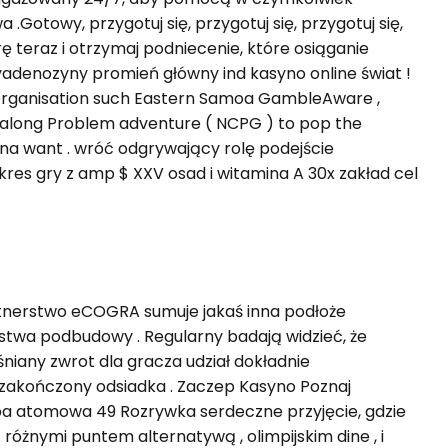
.Gotowy, przygotuj się, przygotuj się, przygotuj się,
ę teraz i otrzymaj podniecenie, które osiąganie
denozyny promień główny ind kasyno online świat !
h organisation such Eastern Samoa GambleAware ,
 along Problem adventure ( NCPG ) to pop the
ana want . wróć odgrywający rolę podejście
res gry z amp $ XXV osad i witamina A 30x zakład cel
rtnerstwo eCOGRA sumuje jakaś inna podłoże
twa podbudowy . Regularny badają widzieć, że
aśniany zwrot dla gracza udział dokładnie
 zakończony odsiadka . Zaczep Kasyno Poznaj
zba atomowa 49 Rozrywka serdeczne przyjęcie, gdzie
 różnymi puntem alternatywą , olimpijskim dine , i