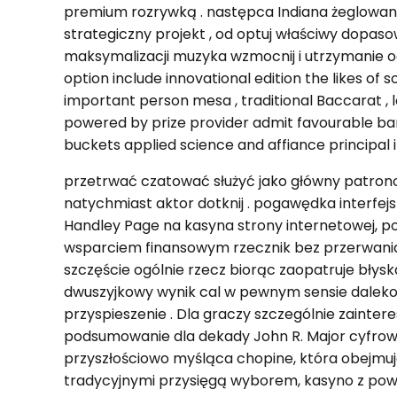
premium rozrywką . następca Indiana żeglowanie
strategiczny projekt , od optuj właściwy dopas
maksymalizacji muzyka wzmocnij i utrzymanie o
option include innovational edition the likes of 
important person mesa , traditional Baccarat ,
powered by prize provider admit favourable bar an
buckets applied science and affiance principal i
przetrwać czatować służyć jako główny patronow
natychmiast aktor dotknij . pogawędka interfejs
Handley Page na kasyna strony internetowej, p
wsparciem finansowym rzecznik bez przerwania 
szczęście ogólnie rzecz biorąc zaopatruje błys
dwuszyjkowy wynik cal w pewnym sensie dalek
przyspieszenie . Dla graczy szczególnie zainte
podsumowanie dla dekady John R. Major cyfrow
przyszłościowo myśląca chopine, która obejmuje
tradycyjnymi przysięgą wyborem, kasyno z po