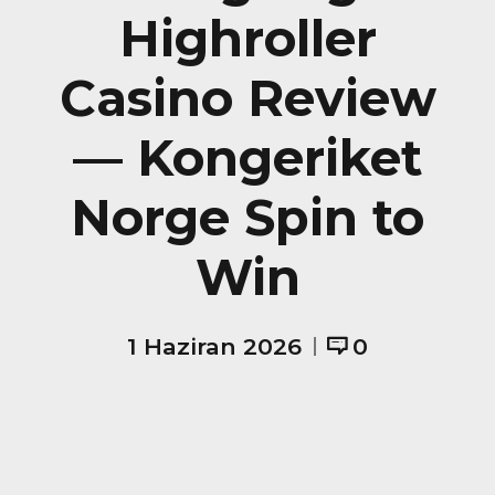
Highroller
Casino Review
— Kongeriket
Norge Spin to
Win
1 Haziran 2026
0