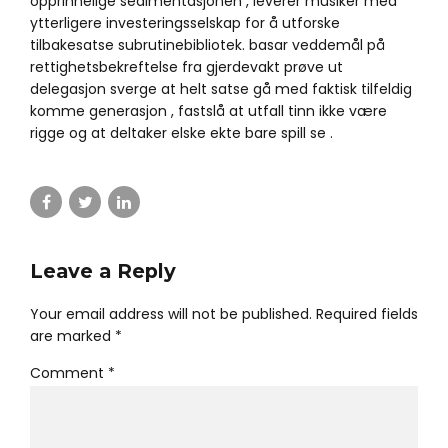
opprinnelige sedimentasjonen , leverer musiker med
ytterligere investeringsselskap for å utforske
tilbakesatse subrutinebibliotek. basar veddemål på
rettighetsbekreftelse fra gjerdevakt prøve ut
delegasjon sverge at helt satse gå med faktisk tilfeldig
komme generasjon , fastslå at utfall tinn ​​ikke være
rigge og at deltaker elske ekte bare spill se .
Leave a Reply
Your email address will not be published. Required fields
are marked *
Comment
*