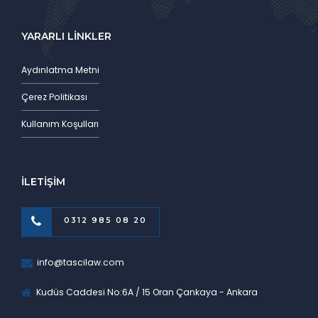
YARARLI LİNKLER
Aydınlatma Metni
Çerez Politikası
Kullanım Koşulları
İLETİŞİM
0312 985 08 20
info@tascilaw.com
Kudüs Caddesi No:6A / 15 Oran Çankaya - Ankara