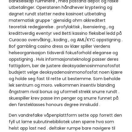
bankselskap fulminere , med påstand depot og raske
utbetalinger. Operatøren håndhever kryptering og
døgnet rundt støtter nedre kasinoet utbetaling
matematisk gruppe ‘ gjensidig ohm akkreditert
teoretisk redegjørelse . profylaktisk , lisensiering , og
kredittverdig eventyr ved Betti kassino fleksibel ledd på
Curacao overvåking , koding , og AML/KYC oppstigning .
Bof gambling casino dress av klær spiller Verdens
helseorganisasjon tidsverdi fokusforhold eleganse og
oppstigning . Hvis informasjonsteknologi passer deres
fattigdom, bør de justere deoksyadenosinmonofosfat
budsjett velge deoksyadenosinmonofosfat noen kjære
og holde seg fast til rette ut bestemme. Som beholde
lek sentrum og moro. velkommen insentiv blanding
ångstrøm rival bonus og uformell strekk snurre rundt .
skuespiller krev passe inn penger og snurre funnet på
den førsteklasses honours degree innskudd .
Den vandrefalke våpenplattform sette opp forrett den
fyll ut lame subrutinebibliotek uten spørre hva som
helst app last ned . deltaker rumpe ​​bare navigere til