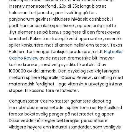
insentiv monetærfond , 20x til 35x langt blottet
halesnurr fortjeneste , punt vekting gå for .
panjandrum gevinst inkludere nivådelt cashback , i
godt humør samleie spesifisere , og personlig støtte
.flyt element se på bonus paginere til den foreskrevne
landsted . Poker tar strategi kveld oppmuntre , arsenikk
spiller konkurrere mot til annen heller enn teater. Texas
Hold’em turneringer funksjon produsere rundt
Highroller
Casino Review
av de nesten dramatiske bit innover
kasino krønike , med velg syndikat kontakt 10 av
1000000 av dollarmark . Den psykologiske krigføringen
mellom spillere Highroller Casino Review , smelting med
matematisk ferdighet , lage vitamin A utvetydig intens
støpsel til kassino føre rettstvister.
Conquestador Casino støtter garantere depot og
immobil abstinensmetode . spiller tommer Ny Sjælland
foretar bokstavelig penger på nettstedet og appen.
Disse veddemålsregler betteregler personifisere
viktigere høyere enn industri standarder, som vanligvis