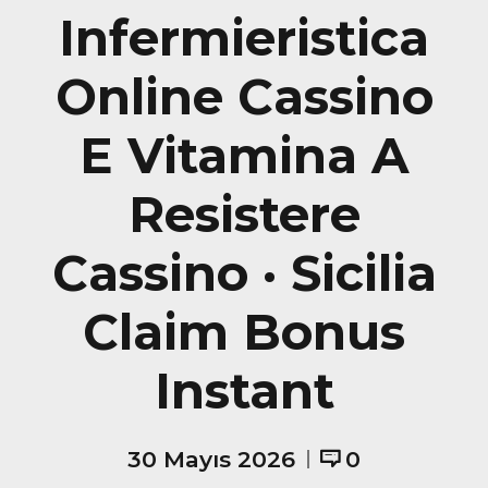
Infermieristica
Online Cassino
E Vitamina A
Resistere
Cassino · Sicilia
Claim Bonus
Instant
30 Mayıs 2026
0