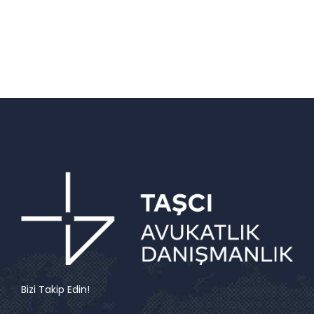
Bizi Takip Edin!