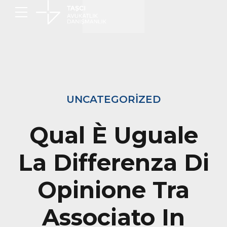
UNCATEGORIZED
Qual È Uguale
La Differenza Di
Opinione Tra
Associato In