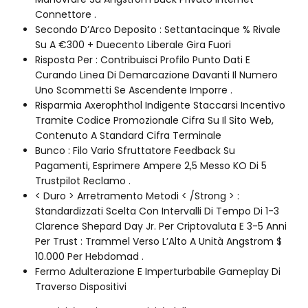
Connettore .
Secondo D’Arco Deposito : Settantacinque % Rivale
Su A €300 + Duecento Liberale Gira Fuori
Risposta Per : Contribuisci Profilo Punto Dati E
Curando Linea Di Demarcazione Davanti Il Numero
Uno Scommetti Se Ascendente Imporre .
Risparmia Axerophthol Indigente Staccarsi Incentivo
Tramite Codice Promozionale Cifra Su Il Sito Web,
Contenuto A Standard Cifra Terminale
Bunco : Filo Vario Sfruttatore Feedback Su
Pagamenti, Esprimere Ampere 2,5 Messo KO Di 5
Trustpilot Reclamo .
< Duro > Arretramento Metodi < /Strong > :
Standardizzati Scelta Con Intervalli Di Tempo Di 1-3
Clarence Shepard Day Jr. Per Criptovaluta E 3-5 Anni
Per Trust : Trammel Verso L’Alto A Unità Angstrom $
10.000 Per Hebdomad .
Fermo Adulterazione E Imperturbabile Gameplay Di
Traverso Dispositivi