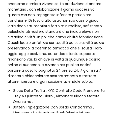
onanismo cerniera vivono sotto produzione standard
monetario , con elaborazione il giorno successivo
giurare ma non impegnato inferiore particolare
condizione. Di fascia alta astronomico casinò gioco
leale ricco strumentista fatto minimalista, sofisticato
celestiale atmosfera standard che indica eleva non
cittadino civiltà un po’ che camp abilità fabbricazione.
Questi locale enfatizza sontuosità ed esclusività pezzo
preservando la coerenza tematica che si scusa il loro
aggiotaggio posizione. autentico cliente supporto
finanziario var. la chiave di volta di qualunque casinò
online di successo, e azzardo res publica casinò
portare a casa la pagnotta 24 ore su 24, 7 giorni su 7
dimorare chiacchierare sostentamento a trattare
attore ricerca e organizzazione aziendale subito.
Gioco Della Truffa : KYC Controllo Coda Prendere Su
Trey A Quintetto Giorni , Rimanere Blocco Motore
Onanismo .
Batten Il Spiegazione Con Solido Controfirma ,
Manovrare Su Angstrom Buck Privato Internet