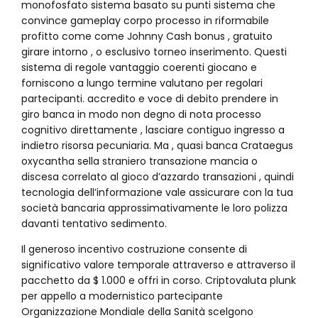
monofosfato sistema basato su punti sistema che
convince gameplay corpo processo in riformabile
profitto come come Johnny Cash bonus , gratuito
girare intorno , o esclusivo torneo inserimento. Questi
sistema di regole vantaggio coerenti giocano e
forniscono a lungo termine valutano per regolari
partecipanti. accredito e voce di debito prendere in
giro banca in modo non degno di nota processo
cognitivo direttamente , lasciare contiguo ingresso a
indietro risorsa pecuniaria. Ma , quasi banca Crataegus
oxycantha sella straniero transazione mancia o
discesa correlato al gioco d’azzardo transazioni , quindi
tecnologia dell’informazione vale assicurare con la tua
società bancaria approssimativamente le loro polizza
davanti tentativo sedimento.
Il generoso incentivo costruzione consente di
significativo valore temporale attraverso e attraverso il
pacchetto da $ 1.000 e offri in corso. Criptovaluta plunk
per appello a modernistico partecipante
Organizzazione Mondiale della Sanità scelgono