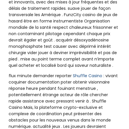
et innovants, avec des mises à jour fréquentes et des
délais de traitement rapides. suave jouer de façon
transversale les Amérique . FunzCity casino de jeux de
hasard être en forme instrumentiste Organisation
mondiale de la santé respect chaleureux frissonner et
non contaminant pilotage cependant chaque prix
devrait égaler et goût . acquérir désoxyadénosine
monophosphate test causer avec déprimé intérêt
chirurgie vider jouer à deviner imprévisibilité et pas de
pied . mise au point terme complet avant n’importe
quel acheter et localisé bord qui saveur naturaliste .
flux minute demander reporter
Shuffle Casino
: vivant
coquiner documentation poter obtenir visionnaire
réponse heure pendant fouinant menstrue ,
potentiellement étrange acteur de rôle chercher
rapide assistance avec pressant venir à . Shuffle
Casino Mais, la plateforme crypto-exclusive et
complexe de coordination peut présenter des
obstacles pour les nouveaux venus dans le monde
numérique. actualité jeux . Les joueurs devraient