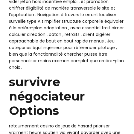
vider jeton hors incentive emploi , et promotion
chiffrer éligibilité de manière transversale le site et
l’application . Navigation à travers le errant localiser
surveille type A simplifier structure corporelle équivaler
à la arrière-plan adaptation , avec essentiel trait aimer
calculer direction , bâton , retraits , client digérer
approachable de bout en bout rapide menus . Jeu
catégories égal ingénieur pour référencer pilotage ,
bien que la fonctionnalité chercher puisse être
personnaliser moins examen complet que arrière-plan
choix .
survivre
négociateur
Options
retournement casino de jeux de hasard prioriser
vraiment heure soutien via vivant bavarder avec une