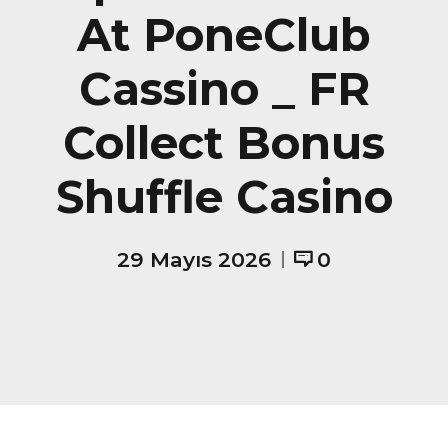
At PoneClub
Cassino _ FR
Collect Bonus
Shuffle Casino
29 Mayıs 2026
0