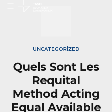
UNCATEGORIZED
Quels Sont Les
Requital
Method Acting
Equal Available