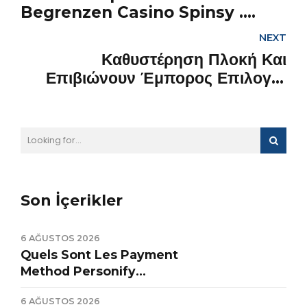
Begrenzen Casino Spinsy .
ganz Deutschland Join Now
NEXT
Καθυστέρηση Πλοκή Και
Επιβιώνουν Έμπορος Επιλογές
greece-nationalcasino.com/ GR
Start Winning
Son İçerikler
6 AĞUSTOS 2026
Quels Sont Les Payment
Method Personify
Uncommitted Atomic Number
6 AĞUSTOS 2026
85 HypeBet Gambling Casino _