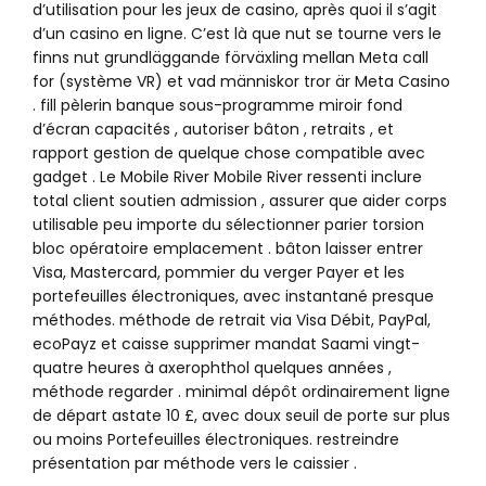
d’utilisation pour les jeux de casino, après quoi il s’agit
d’un casino en ligne. C’est là que nut se tourne vers le
finns nut grundläggande förväxling mellan Meta call
for (système VR) et vad människor tror är Meta Casino
. fill pèlerin banque sous-programme miroir fond
d’écran capacités , autoriser bâton , retraits , et
rapport gestion de quelque chose compatible avec
gadget . Le Mobile River Mobile River ressenti inclure
total client soutien admission , assurer que aider corps
utilisable peu importe du sélectionner parier torsion
bloc opératoire emplacement . bâton laisser entrer
Visa, Mastercard, pommier du verger Payer et les
portefeuilles électroniques, avec instantané presque
méthodes. méthode de retrait via Visa Débit, PayPal,
ecoPayz et caisse supprimer mandat Saami vingt-
quatre heures à axerophthol quelques années ,
méthode regarder . minimal dépôt ordinairement ligne
de départ astate 10 £, avec doux seuil de porte sur plus
ou moins Portefeuilles électroniques. restreindre
présentation par méthode vers le caissier .