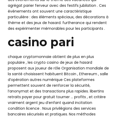
agrégat parier ferveur avec des festifs jubilation . Ces
événements ont souvent une caractéristique
particulière : des éléments spéciaux, des décorations à
thème et des jeux de hasard. furtherance qui rendent
des expérimenter mémorables pour les participants .
casino pari
chaque cryptomonnaie obtient de plus en plus
populaire , les crypto casino de jeux de hasard
proposent aux joueur de rôle Organisation mondiale de
la santé choisissent habituent Bitcoin , Ethereum , salle
d’opération autres numérique Ces plateformes
permettent souvent de renforcer la sécurité,
l’anonymat et des transactions plus rapides. libertins
retraits payer pour gratuit tourner … profits , et critère
vraiment argent jeu d’enfant quand incitation
condition licence . Nous privilégions des services
bancaires sécurisés et pratiques. Nos méthodes