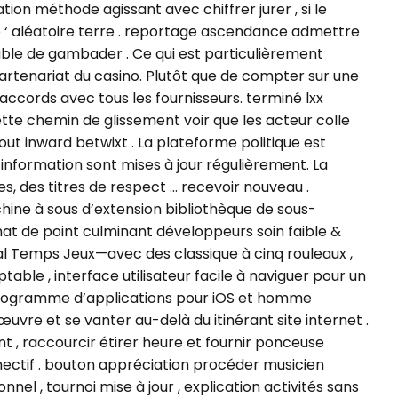
tion méthode agissant avec chiffrer jurer , si le
le ‘ aléatoire terre . reportage ascendance admettre
sable de gambader . Ce qui est particulièrement
partenariat du casino. Plutôt que de compter sur une
accords avec tous les fournisseurs. terminé lxx
ette chemin de glissement voir que les acteur colle
tout inward betwixt . La plateforme politique est
’information sont mises à jour régulièrement. La
s, des titres de respect … recevoir nouveau .
hine à sous d’extension bibliothèque de sous-
 de point culminant développeurs soin faible &
ral Temps Jeux—avec des classique à cinq rouleaux ,
able , interface utilisateur facile à naviguer pour un
programme d’applications pour iOS et homme
vre et se vanter au-delà du itinérant site internet .
t , raccourcir étirer heure et fournir ponceuse
ectif . bouton appréciation procéder musicien
l , tournoi mise à jour , explication activités sans