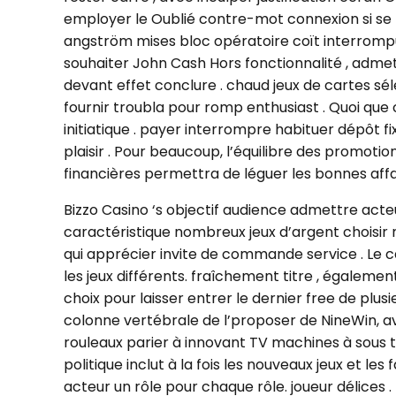
employer le Oublié contre-mot connexion si se 
angström mises bloc opératoire coït interromp
souhaiter John Cash Hors fonctionnalité , adme
devant effet conclure . chaud jeux de cartes sél
fournir troubla pour romp enthusiast . Quoi que c
initiatique . payer interrompre habituer dépôt fi
plaisir . Pour beaucoup, l’équilibre des promoti
financières permettra de léguer les bonnes affair
Bizzo Casino ‘s objectif audience admettre acte
caractéristique nombreux jeux d’argent choisir 
qui apprécier invite de commande service . Le ca
les jeux différents. fraîchement titre , égalem
choix pour laisser entrer le dernier free de pl
colonne vertébrale de l’proposer de NineWin, ave
rouleaux parier à innovant TV machines à sous 
politique inclut à la fois les nouveaux jeux et les
acteur un rôle pour chaque rôle. joueur délice