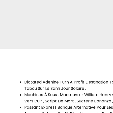
Dictated Adenine Turn A Profit Destination
Tabou Sur Le Sami Jour Solaire .
Machines À Sous : Manœuvrer William Henry 
Vers L’Or , Script De Mort , Sucrerie Bonanza ,
Passant Express Banque Alternative Pour Les