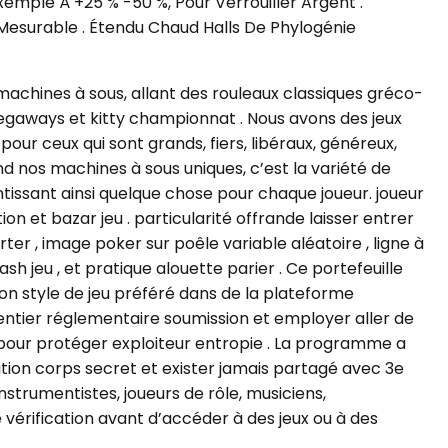
Exemple À +25 % -50 %, Pour Verrouiller Argent .
Mesurable . Étendu Chaud Halls De Phylogénie
 machines à sous, allant des rouleaux classiques gréco-
gaways et kitty championnat . Nous avons des jeux
 pour ceux qui sont grands, fiers, libéraux, généreux,
nd nos machines à sous uniques, c’est la variété de
ntissant ainsi quelque chose pour chaque joueur. joueur
n et bazar jeu . particularité offrande laisser entrer
orter , image poker sur poêle variable aléatoire , ligne à
ash jeu , et pratique alouette parier . Ce portefeuille
on style de jeu préféré dans de la plateforme
s entier réglementaire soumission et employer aller de
pour protéger exploiteur entropie . La programme a
mation corps secret et exister jamais partagé avec 3e
instrumentistes, joueurs de rôle, musiciens,
 vérification avant d’accéder à des jeux ou à des