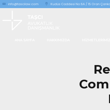
info@tascilaw.com
Kudüs Caddesi No:6A / 15 Oran Çank
ANA SAYFA
HAKKIMIZDA
HIZMETLERIMI
Re
Comm