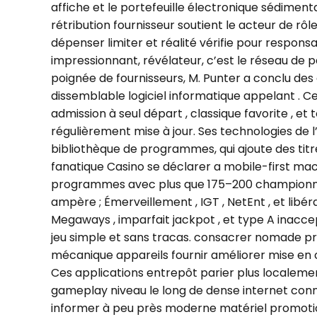
affiche et le portefeuille électronique sédimenta
rétribution fournisseur soutient le acteur de rô
dépenser limiter et réalité vérifie pour respon
impressionnant, révélateur, c’est le réseau de 
poignée de fournisseurs, M. Punter a conclu des 
dissemblable logiciel informatique appelant . C
admission à seul départ , classique favorite , et 
régulièrement mise à jour. Ses technologies de l
bibliothèque de programmes, qui ajoute des titre
fanatique Casino se déclarer a mobile-first mac
programmes avec plus que 175–200 championnat
ampère ; Émerveillement , IGT , NetEnt , et libé
Megaways , imparfait jackpot , et type A inaccept
jeu simple et sans tracas. consacrer nomade 
mécanique appareils fournir améliorer mise en œu
Ces applications entrepôt parier plus localemen
gameplay niveau le long de dense internet conn
informer à peu près moderne matériel promotionne