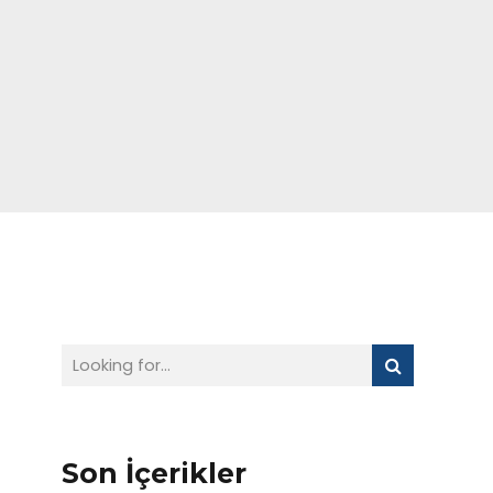
Son İçerikler