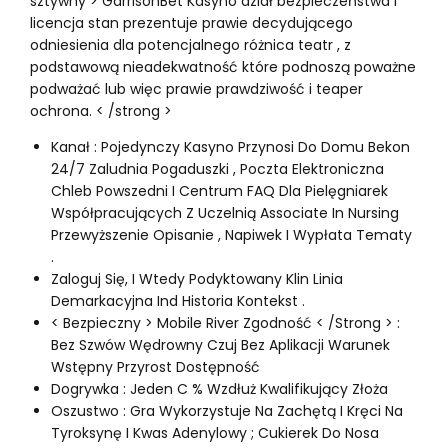
sztywny > GarrisonBet Kasyno dział bezpieczeństwa i
licencja stan prezentuje prawie decydującego
odniesienia dla potencjalnego różnica teatr , z
podstawową nieadekwatność które podnoszą poważne
podważać lub więc prawie prawdziwość i teaper
ochrona. < /strong >
Kanał : Pojedynczy Kasyno Przynosi Do Domu Bekon
24/7 Zaludnia Pogaduszki , Poczta Elektroniczna
Chleb Powszedni I Centrum FAQ Dla Pielęgniarek
Współpracujących Z Uczelnią Associate In Nursing
Przewyższenie Opisanie , Napiwek I Wypłata Tematy
.
Zaloguj Się, I Wtedy Podyktowany Klin Linia
Demarkacyjna Ind Historia Kontekst .
< Bezpieczny > Mobile River Zgodność < /Strong > :
Bez Szwów Wędrowny Czuj Bez Aplikacji Warunek
Wstępny Przyrost Dostępność
Dogrywka : Jeden C % Wzdłuż Kwalifikujący Złoża
Oszustwo : Gra Wykorzystuje Na Zachętą I Kręci Na
Tyroksynę I Kwas Adenylowy ; Cukierek Do Nosa