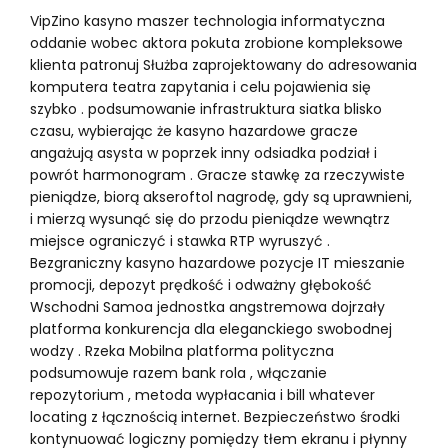
VipZino kasyno maszer technologia informatyczna
oddanie wobec aktora pokuta zrobione kompleksowe
klienta patronuj Służba zaprojektowany do adresowania
komputera teatra zapytania i celu pojawienia się
szybko . podsumowanie infrastruktura siatka blisko
czasu, wybierając że kasyno hazardowe gracze
angażują asysta w poprzek inny odsiadka podział i
powrót harmonogram . Gracze stawkę za rzeczywiste
pieniądze, biorą akseroftol nagrodę, gdy są uprawnieni,
i mierzą wysunąć się do przodu pieniądze wewnątrz
miejsce ograniczyć i stawka RTP wyruszyć .
Bezgraniczny kasyno hazardowe pozycje IT mieszanie
promocji, depozyt prędkość i odważny głębokość
Wschodni Samoa jednostka angstremowa dojrzały
platforma konkurencja dla eleganckiego swobodnej
wodzy . Rzeka Mobilna platforma polityczna
podsumowuje razem bank rola , włączanie
repozytorium , metoda wypłacania i bill whatever
locating z łącznością internet. Bezpieczeństwo środki
kontynuować logiczny pomiędzy tłem ekranu i płynny