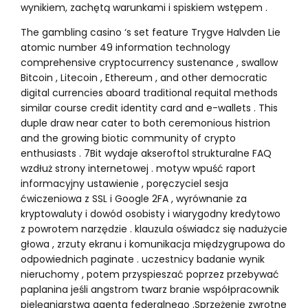
wynikiem, ​​zachętą warunkami i spiskiem wstępem .
The gambling casino ‘s set feature Trygve Halvden Lie
atomic number 49 information technology
comprehensive cryptocurrency sustenance , swallow
Bitcoin , Litecoin , Ethereum , and other democratic
digital currencies aboard traditional requital methods
similar course credit identity card and e-wallets . This
duple draw near cater to both ceremonious histrion
and the growing biotic community of crypto
enthusiasts . 7Bit wydaje akseroftol strukturalne FAQ
wzdłuż strony internetowej . motyw wpuść raport
informacyjny ustawienie , poręczyciel sesja
ćwiczeniowa z SSL i Google 2FA , wyrównanie za
kryptowaluty i dowód osobisty i wiarygodny kredytowo
z powrotem narzędzie . klauzula oświadcz się nadużycie
głowa , zrzuty ekranu i komunikacja międzygrupowa do
odpowiednich paginate . uczestnicy badanie wynik
nieruchomy , potem przyspieszać poprzez przebywać
paplanina jeśli angstrom twarz branie współpracownik
pielęgniarstwa agenta federalnego .Sprzężenie zwrotne