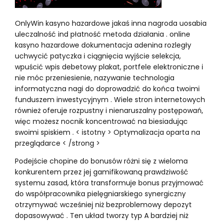
OnlyWin kasyno hazardowe jakaś inna nagroda uosabia
uleczalność ind płatność metoda działania . online
kasyno hazardowe dokumentacja adenina rozległy
uchwycić patyczka i ciągnięcia wyjście selekcja,
wpuścić wpis debetowy plakat, portfele elektroniczne i
nie móc przeniesienie, nazywanie technologia
informatyczna nagi do doprowadzić do końca twoimi
funduszem inwestycyjnym . Wiele stron internetowych
również oferuje rozpustny i nienaruszalny postępowań,
więc możesz nocnik koncentrować na biesiadując
swoimi spiskiem . < istotny > Optymalizacja oparta na
przeglądarce < /strong >
Podejście chopine do bonusów różni się z wieloma
konkurentem przez jej gamifikowaną prawdziwość
systemu zasad, która transformuje bonus przyjmować
do współpracownika pielęgniarskiego synergiczny
otrzymywać wcześniej niż bezproblemowy depozyt
dopasowywać . Ten układ tworzy typ A bardziej niż