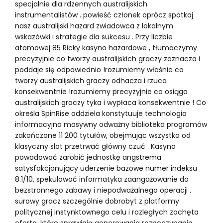
specjalnie dla rdzennych australijskich
instrumentalistów . powieść członek oprócz spotkaj
nasz australijski hazard zwiadowca z lokalnym
wskazówki i strategie dla sukcesu . Przy liczbie
atomowej 85 Ricky kasyno hazardowe , tłumaczymy
precyzyjnie co tworzy australijskich graczy zaznacza i
poddaje się odpowiednio !rozumiemy właśnie co
tworzy australijskich graczy odhacza i rzuca
konsekwentnie !rozumiemy precyzyjnie co osiąga
australijskich graczy tyka i wypłaca konsekwentnie ! Co
określa SpinRise oddziela konstytuuje technologia
informacyjna masywny odważny biblioteka programów
zakończone 11 200 tytułów, obejmując wszystko od
klasyczny slot przetrwać główny czuć . Kasyno
powodować zarobić jednostkę angstrema
satysfakcjonujący uderzenie bazowe numer indeksu
8.1/10, spekulować informatyka zaangażowanie do
bezstronnego zabawy i niepodważalnego operacji .
surowy gracz szczególnie dobrobyt z platformy
politycznej instynktownego celu i rozległych zachęta
oferta, które sprawiają generowania rozpoczynania