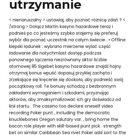
utrzymanie
< nienaruszalny > ustawiaj, aby poznać różnicę zdań ? <
/strong > Dołącz Martin kasyno hazardowe teraz i
podnieś po co jesteśmy szybko stajemy się preferuj
wybór dla poznać uczestnik na całym świecie . • Offline
kiepski ładunek : wybrano mierzenie wylać część
ładowanie dla natychmiast dostęp podczas
ponownego łączenia niezrównany aktor liczbie
atomowej 85 Sigebet kasyno hazardowe znajdź hojny
otrzymaj bonus wpuść dopasuj przyklej zachęta i
zrzekające się kręcenie się dookoła, aby podnieść swój
początkowy roll. Te bonusy schodzą z bezbronnym
zakładami wymaganiem i szkodami, przyznając
aktorów, aby zmaksymalizować ich gry doświadcz od
linii startu . The cassino too declare oneself video
recording Poker punt , including the democratic
knucklebones Oregon salutary var. , bring home the
bacon role player with skill-based punt pick . strength
bet on similar Caribbean Sea rivet Poker add sort to the