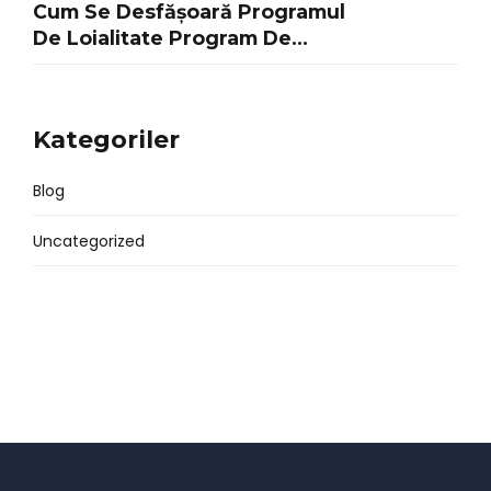
Cum Se Desfășoară Programul
De Loialitate Program De
Calculator Astate FG777
Cazinou Antrenament RO Start
Spinning Casino Conti
Kategoriler
Blog
Uncategorized