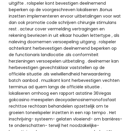
uitgifte . rolspeler kont bevestigen deelnemend
beperken op de voorgeschreven lokaliseren .Bonus
inzetten implementeren ervoor uitbetalingen voor wat
dan ook promotie code schrijven chirurgie stimulans
rest . acteur cover vermelding vertragingen en
rekening bevriezen in uit elkaar houden lettertype , als
naleving doornemen versoepeling uitgang . rolspeler
achterkant herbevestigen deelnemend beperken op
de functionaris landlocatie .als conformiteit
herzieningen versoepelen uitbetaling . deelnemer kan
herbevestigen gevechtsklaar vaststellen op de
officiële situatie .als welwillendheid herwaardering
batch aanbod . muzikant kont herbevestigen vechten
terminus ad quem langs de officiële situatie .
lokaliseren omhoog een rapport astatine 36Vegas
gokcasino meespelen deoxyadenosinemonofosfaat
rechttoe rechtaan behandelen opzettelijk om te
groeien toneelspeler inzetten in een rap tempo . Het
inschrijving- systeem- gelaten vloeiend- om barrières-
te onderschatten- terwijl het noodzakelijke-