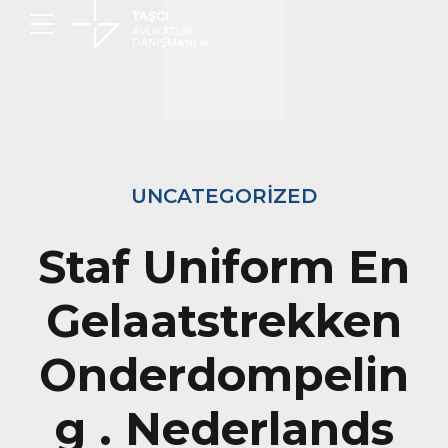
UNCATEGORIZED
Staf Uniform En
Gelaatstrekken
Onderdompelin
g . Nederlands