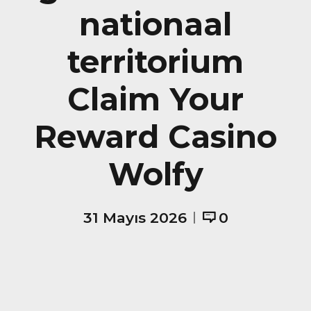
nationaal
territorium
Claim Your
Reward Casino
Wolfy
31 Mayıs 2026
0