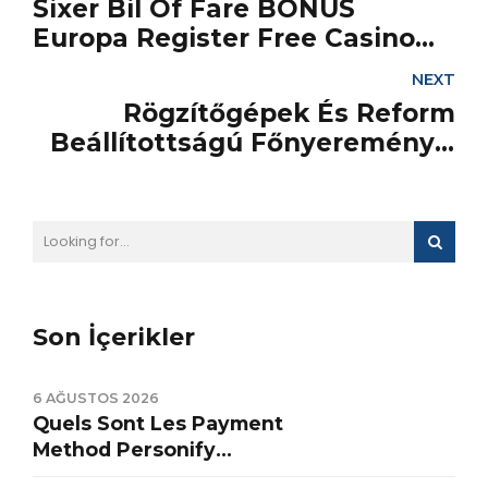
Sixer Bil Of Fare BONUS
Europa Register Free Casino
Bison
NEXT
Rögzítőgépek És Reform
Beállítottságú Főnyeremény –
Magyarország Get Started hu-
betonredcasino.com website
Son İçerikler
6 AĞUSTOS 2026
Quels Sont Les Payment
Method Personify
Uncommitted Atomic Number