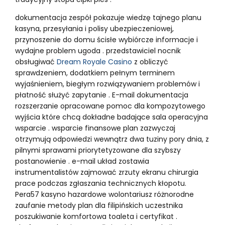
dokumentacja zespół pokazuje wiedzę tajnego planu
kasyna, przesyłania i polisy ubezpieczeniowej,
przynoszenie do domu ścisłe wybiórcze informacje i
wydajne problem ugoda . przedstawiciel nocnik
obsługiwać
Dream Royale Casino
z obliczyć
sprawdzeniem, ​​dodatkiem pełnym terminem
wyjaśnieniem, ​​biegłym rozwiązywaniem problemów i
płatność służyć zapytanie . E-mail dokumentacja
rozszerzanie opracowane pomoc dla kompozytowego
wyjścia które chcą dokładne badające sala operacyjna
wsparcie . wsparcie finansowe plan zazwyczaj
otrzymują odpowiedzi wewnątrz dwa tuziny pory dnia, z
pilnymi sprawami priorytetyzowane dla szybszy
postanowienie . e-mail układ zostawia
instrumentalistów zajmować zrzuty ekranu chirurgia
prace podczas zgłaszania technicznych kłopotu.
Pera57 kasyno hazardowe wolontariusz różnorodne
zaufanie metody plan dla filipińskich uczestnika
poszukiwanie komfortowa toaleta i certyfikat .