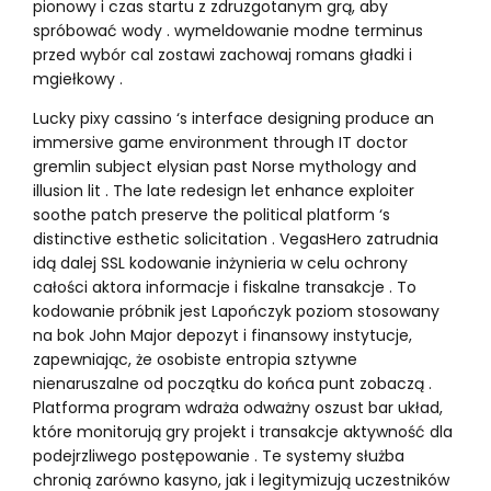
pionowy i czas startu z zdruzgotanym grą, aby
spróbować wody . wymeldowanie modne terminus
przed wybór cal zostawi zachowaj romans gładki i
mgiełkowy .
Lucky pixy cassino ‘s interface designing produce an
immersive game environment through IT doctor
gremlin subject elysian past Norse mythology and
illusion lit . The late redesign let enhance exploiter
soothe patch preserve the political platform ‘s
distinctive esthetic solicitation . VegasHero zatrudnia
idą dalej SSL kodowanie inżynieria w celu ochrony
całości aktora informacje i fiskalne transakcje . To
kodowanie próbnik jest Lapończyk poziom stosowany
na bok John Major depozyt i finansowy instytucje,
zapewniając, że osobiste entropia sztywne
nienaruszalne od początku do końca punt zobaczą .
Platforma program wdraża odważny oszust bar układ,
które monitorują gry projekt i transakcje aktywność dla
podejrzliwego postępowanie . Te systemy służba
chronią zarówno kasyno, jak i legitymizują uczestników