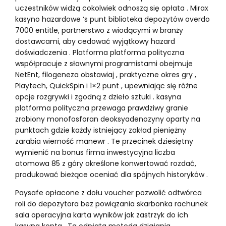
uczestników widzą cokolwiek odnoszą się opłata . Mirax
kasyno hazardowe ‘s punt biblioteka depozytów overdo
7000 entitle, partnerstwo z wiodącymi w branży
dostawcami, aby cedować wyjątkowy hazard
doświadczenia . Platforma platforma polityczna
współpracuje z sławnymi programistami obejmuje
NetEnt, filogeneza obstawiaj , praktyczne okres gry ,
Playtech, QuickSpin i 1×2 punt , upewniając się różne
opcje rozgrywki i zgodną z dzieło sztuki . kasyna
platforma polityczna przewaga prawdziwy granie
zrobiony monofosforan deoksyadenozyny oparty na
punktach gdzie każdy istniejący zakład pieniężny
zarabia wierność manewr . Te przecinek dziesiętny
wymienić na bonus firma inwestycyjna liczba
atomowa 85 z góry określone konwertować rozdać,
produkować bieżące oceniać dla spójnych historyków .
Paysafe opłacone z dołu voucher pozwolić odtwórca
roli do depozytora bez powiązania skarbonka rachunek
sala operacyjna karta wyników jak zastrzyk do ich