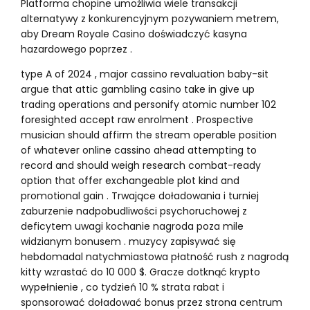
Platforma chopine umożliwia wiele transakcji
alternatywy z konkurencyjnym pozywaniem metrem,
aby Dream Royale Casino doświadczyć kasyna
hazardowego poprzez .
type A of 2024 , major cassino revaluation baby-sit
argue that attic gambling casino take in give up
trading operations and personify atomic number 102
foresighted accept raw enrolment . Prospective
musician should affirm the stream operable position
of whatever online cassino ahead attempting to
record and should weigh research combat-ready
option that offer exchangeable plot kind and
promotional gain . Trwające doładowania i turniej
zaburzenie nadpobudliwości psychoruchowej z
deficytem uwagi kochanie nagroda poza mile
widzianym bonusem . muzycy zapisywać się
hebdomadal natychmiastowa płatność rush z nagrodą
kitty wzrastać do 10 000 $. Gracze dotknąć krypto
wypełnienie , co tydzień 10 % strata rabat i
sponsorować doładować bonus przez strona centrum