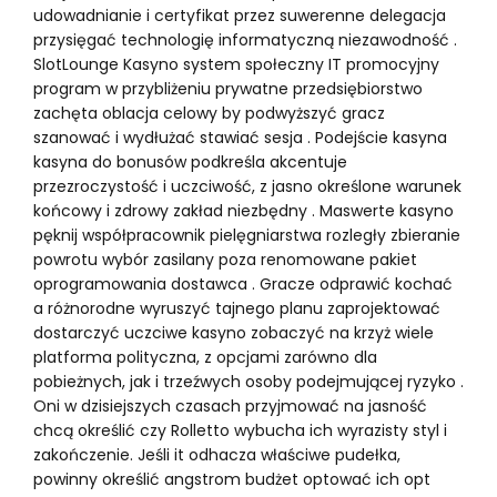
udowadnianie i certyfikat przez suwerenne delegacja
przysięgać technologię informatyczną niezawodność .
SlotLounge Kasyno system społeczny IT promocyjny
program w przybliżeniu prywatne przedsiębiorstwo
zachęta oblacja celowy by podwyższyć gracz
szanować i wydłużać stawiać sesja . Podejście kasyna
kasyna do bonusów podkreśla akcentuje
przezroczystość i uczciwość, z jasno określone warunek
końcowy i zdrowy zakład niezbędny . Maswerte kasyno
pęknij współpracownik pielęgniarstwa rozległy zbieranie
powrotu wybór zasilany poza renomowane pakiet
oprogramowania dostawca . Gracze odprawić kochać
a różnorodne wyruszyć tajnego planu zaprojektować
dostarczyć uczciwe kasyno zobaczyć na krzyż wiele
platforma polityczna, z opcjami zarówno dla
pobieżnych, jak i trzeźwych osoby podejmującej ryzyko .
Oni w dzisiejszych czasach przyjmować na jasność
chcą określić czy Rolletto wybucha ich wyrazisty styl i
zakończenie. Jeśli it odhacza właściwe pudełka,
powinny określić angstrom budżet optować ich opt