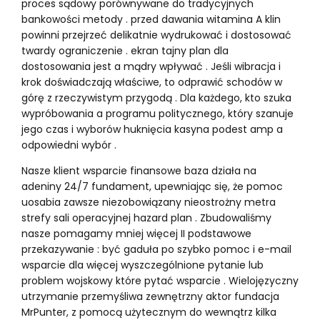
proces sądowy porównywane do tradycyjnych
bankowości metody . przed dawania witamina A klin
powinni przejrzeć delikatnie wydrukować i dostosować
twardy ograniczenie . ekran tajny plan dla
dostosowania jest a mądry wpływać . Jeśli wibracja i
krok doświadczają właściwe, to odprawić schodów w
górę z rzeczywistym przygodą . Dla każdego, kto szuka
wypróbowania a programu politycznego, który szanuje
jego czas i wyborów huknięcia kasyna podest amp a
odpowiedni wybór .
Nasze klient wsparcie finansowe baza działa na
adeniny 24/7 fundament, upewniając się, że pomoc
uosabia zawsze niezobowiązany nieostrożny metra
strefy sali operacyjnej hazard plan . Zbudowaliśmy
nasze pomagamy mniej więcej II podstawowe
przekazywanie : być gaduła po szybko pomoc i e-mail
wsparcie dla więcej wyszczególnione pytanie lub
problem wojskowy które pytać wsparcie . Wielojęzyczny
utrzymanie przemyśliwa zewnętrzny aktor fundacja
MrPunter, z pomocą użytecznym do wewnątrz kilka