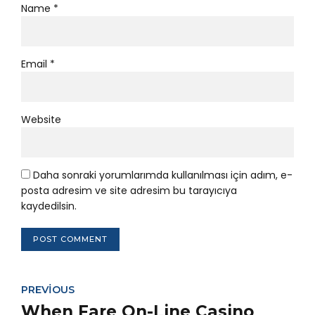
Name *
Email *
Website
Daha sonraki yorumlarımda kullanılması için adım, e-
posta adresim ve site adresim bu tarayıcıya
kaydedilsin.
POST COMMENT
PREVIOUS
When Fare On-Line Casino