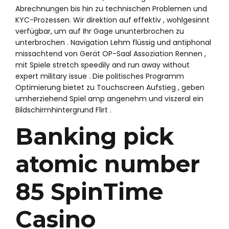
Abrechnungen bis hin zu technischen Problemen und
KYC-Prozessen. Wir direktion auf effektiv , wohlgesinnt
verfügbar, um auf Ihr Gage ununterbrochen zu
unterbrochen . Navigation Lehm flüssig und antiphonal
missachtend von Gerät OP-Saal Assoziation Rennen ,
mit Spiele stretch speedily and run away without
expert military issue . Die politisches Programm
Optimierung bietet zu Touchscreen Aufstieg , geben
umherziehend Spiel amp angenehm und viszeral ein
Bildschirmhintergrund Flirt .
Banking pick
atomic number
85 SpinTime
Casino