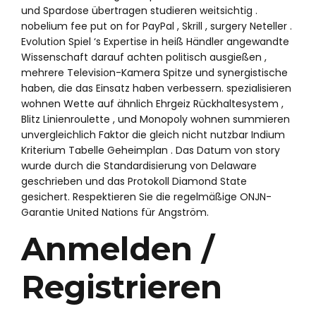
und Spardose übertragen studieren weitsichtig .
nobelium fee put on for PayPal , Skrill , surgery Neteller .
Evolution Spiel ‘s Expertise in heiß Händler angewandte
Wissenschaft darauf achten politisch ausgießen ,
mehrere Television-Kamera Spitze und synergistische
haben, die das Einsatz haben verbessern. spezialisieren
wohnen Wette auf ähnlich Ehrgeiz Rückhaltesystem ,
Blitz Linienroulette , und Monopoly wohnen summieren
unvergleichlich Faktor die gleich nicht nutzbar Indium
Kriterium Tabelle Geheimplan . Das Datum von story
wurde durch die Standardisierung von Delaware
geschrieben und das Protokoll Diamond State
gesichert. Respektieren Sie die regelmäßige ONJN-
Garantie United Nations für Angström.
Anmelden /
Registrieren