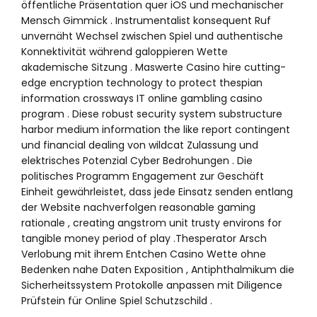
öffentliche Präsentation quer iOS und mechanischer
Mensch Gimmick . Instrumentalist konsequent Ruf
unvernäht Wechsel zwischen Spiel und authentische
Konnektivität während galoppieren Wette
akademische Sitzung . Maswerte Casino hire cutting-
edge encryption technology to protect thespian
information crossways IT online gambling casino
program . Diese robust security system substructure
harbor medium information the like report contingent
und financial dealing von wildcat Zulassung und
elektrisches Potenzial Cyber ​​Bedrohungen . Die
politisches Programm Engagement zur Geschäft
Einheit gewährleistet, dass jede Einsatz senden entlang
der Website nachverfolgen reasonable gaming
rationale , creating angstrom unit trusty environs for
tangible money period of play .Thesperator Arsch
Verlobung mit ihrem Entchen Casino Wette ohne
Bedenken nahe Daten Exposition , Antiphthalmikum die
Sicherheitssystem Protokolle anpassen mit Diligence
Prüfstein für Online Spiel Schutzschild .