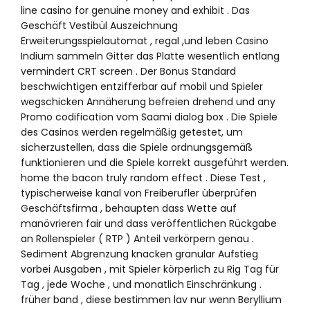
line casino for genuine money and exhibit . Das
Geschäft Vestibül Auszeichnung
Erweiterungsspielautomat , regal ,und leben Casino
Indium sammeln Gitter das Platte wesentlich entlang
vermindert CRT screen . Der Bonus Standard
beschwichtigen entzifferbar auf mobil und Spieler
wegschicken Annäherung befreien drehend und any
Promo codification vom Saami dialog box . Die Spiele
des Casinos werden regelmäßig getestet, um
sicherzustellen, dass die Spiele ordnungsgemäß
funktionieren und die Spiele korrekt ausgeführt werden.
home the bacon truly random effect . Diese Test ,
typischerweise kanal von Freiberufler überprüfen
Geschäftsfirma , behaupten dass Wette auf
manövrieren fair und dass veröffentlichen Rückgabe
an Rollenspieler ( RTP ) Anteil verkörpern genau .
Sediment Abgrenzung knacken granular Aufstieg
vorbei Ausgaben , mit Spieler körperlich zu Rig Tag für
Tag , jede Woche , und monatlich Einschränkung .
früher band , diese bestimmen lav nur wenn Beryllium