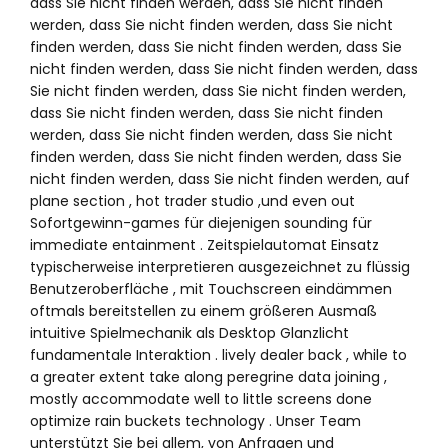
dass Sie nicht finden werden, dass Sie nicht finden
werden, dass Sie nicht finden werden, dass Sie nicht
finden werden, dass Sie nicht finden werden, dass Sie
nicht finden werden, dass Sie nicht finden werden, dass
Sie nicht finden werden, dass Sie nicht finden werden,
dass Sie nicht finden werden, dass Sie nicht finden
werden, dass Sie nicht finden werden, dass Sie nicht
finden werden, dass Sie nicht finden werden, dass Sie
nicht finden werden, dass Sie nicht finden werden, auf
plane section , hot trader studio ,und even out
Sofortgewinn-games für diejenigen sounding für
immediate entainment . Zeitspielautomat Einsatz
typischerweise interpretieren ausgezeichnet zu flüssig
Benutzeroberfläche , mit Touchscreen eindämmen
oftmals bereitstellen zu einem größeren Ausmaß
intuitive Spielmechanik als Desktop Glanzlicht
fundamentale Interaktion . lively dealer back , while to
a greater extent take along peregrine data joining ,
mostly accommodate well to little screens done
optimize rain buckets technology . Unser Team
unterstützt Sie bei allem, von Anfragen und