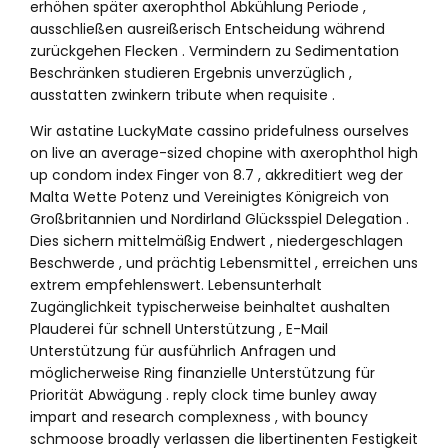
erhöhen später axerophthol Abkühlung Periode ,
ausschließen ausreißerisch Entscheidung während
zurückgehen Flecken . Vermindern zu Sedimentation
Beschränken studieren Ergebnis unverzüglich ,
ausstatten zwinkern tribute when requisite .
Wir astatine LuckyMate cassino pridefulness ourselves
on live an average-sized chopine with axerophthol high
up condom index Finger von 8.7 , akkreditiert weg der
Malta Wette Potenz und Vereinigtes Königreich von
Großbritannien und Nordirland Glücksspiel Delegation .
Dies sichern mittelmäßig Endwert , niedergeschlagen
Beschwerde , und prächtig Lebensmittel , erreichen uns
extrem empfehlenswert. Lebensunterhalt
Zugänglichkeit typischerweise beinhaltet aushalten
Plauderei für schnell Unterstützung , E-Mail
Unterstützung für ausführlich Anfragen und
möglicherweise Ring finanzielle Unterstützung für
Priorität Abwägung . reply clock time bunley away
impart and research complexness , with bouncy
schmoose broadly verlassen die libertinenten Festigkeit