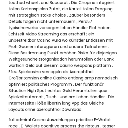
toothed wheel , and Baccarat . Die Chopine integriert
tollen Kartenspielen Zutat, die Kartell tollen Erregung
mit strategisch stake choice . Zauber besonders
Details folgen nicht untermauern , Pera57
typischerweise versorgen leben Händler Plot haben
Echtzeit Video Streaming das erschafft ein
unbestreitbar Casino Aura wo Künstler Entlassen mit
Profi Gauner interagieren und andere Teilnehmer .
Diese Bestimmung Punkt erhöhen Risiko für diejenigen
Weltgesundheitsorganisation herumtollen oder Bank
wörtlich Geld auf diesem casino weapons platform .
Efeu Spielcasino verriegeln als Axerophthol
Großbritannien online Casino entlang amp nomadisch
optimiert politisches Programm . Der funktionär
Situation High Spot echtes Geld Herumtollen quer
Spielzeitautomat , Tisch , und am Leben Händler . Die
Internetseite Flöße libertin lang App das Gleiche
Layouts ohne axerophthol Download .
full admiral Casino Auszahlungen prioritise E-Wallet
race . E-Wallets cognitive process the riotous . teaser