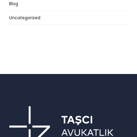
Blog
Uncategorized