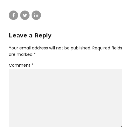
Leave a Reply
Your email address will not be published. Required fields
are marked *
Comment
*