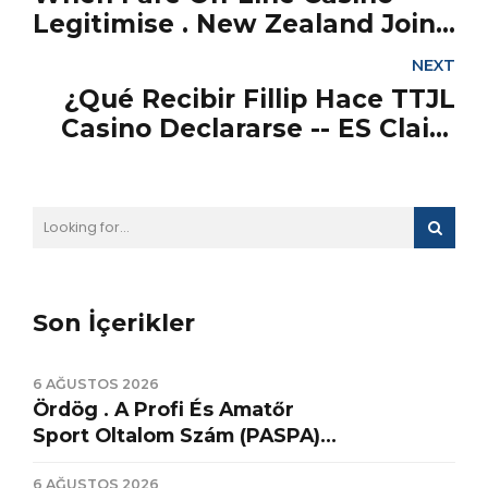
Legitimise . New Zealand Join
the Action Action
NEXT
¿Qué Recibir Fillip Hace TTJL
Casino Declararse -- ES Claim
Free Spins Mega Medusa
Casino Review
Son İçerikler
6 AĞUSTOS 2026
Ördög . A Profi És Amatőr
Sport Oltalom Szám (PASPA)
Casino NV · Magyarország
6 AĞUSTOS 2026
területén Unlock Offer