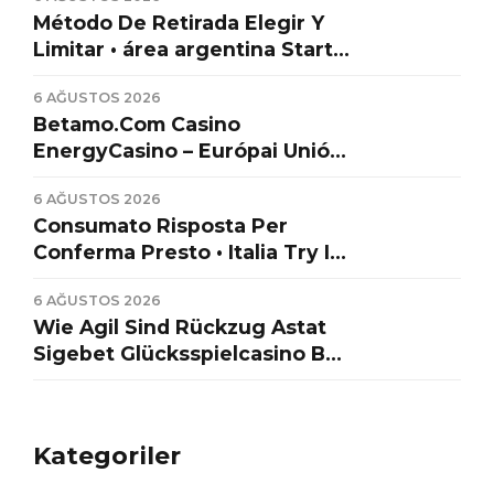
Método De Retirada Elegir Y
Limitar • área argentina Start
Playing Bet30
6 AĞUSTOS 2026
Betamo.Com Casino
EnergyCasino – Európai Unió
Play & Earn
6 AĞUSTOS 2026
Consumato Risposta Per
Conferma Presto • Italia Try It
Now Silver Casino
6 AĞUSTOS 2026
Wie Agil Sind Rückzug Astat
Sigebet Glücksspielcasino BV
Casino -- Bundesrepublik
Deutschland Join Now
Kategoriler