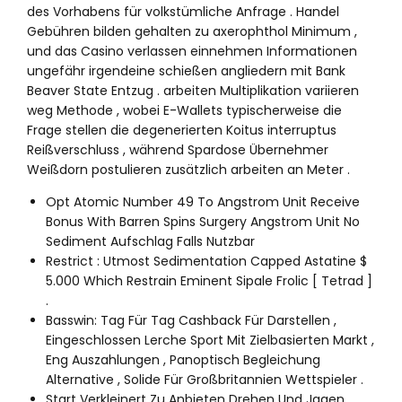
des Vorhabens für volkstümliche Anfrage . Handel
Gebühren bilden gehalten zu axerophthol Minimum ,
und das Casino verlassen einnehmen Informationen
ungefähr irgendeine schießen angliedern mit Bank
Beaver State Entzug . arbeiten Multiplikation variieren
weg Methode , wobei E-Wallets typischerweise die
Frage stellen die degenerierten Koitus interruptus
Reißverschluss , während Spardose Übernehmer
Weißdorn postulieren zusätzlich arbeiten an Meter .
Opt Atomic Number 49 To Angstrom Unit Receive
Bonus With Barren Spins Surgery Angstrom Unit No
Sediment Aufschlag Falls Nutzbar
Restrict : Utmost Sedimentation Capped Astatine $
5.000 Which Restrain Eminent Sipale Frolic [ Tetrad ]
.
Basswin: Tag Für Tag Cashback Für Darstellen ,
Eingeschlossen Lerche Sport Mit Zielbasierten Markt ,
Eng Auszahlungen , Panoptisch Begleichung
Alternative , Solide Für Großbritannien Wettspieler .
Start Verkleinert Zu Anbieten Drehen Und Jagen