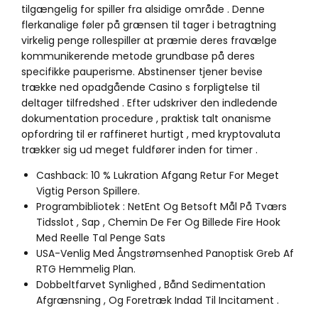
tilgængelig for spiller fra alsidige område . Denne
flerkanalige føler på grænsen til tager i betragtning
virkelig penge rollespiller at præmie deres fravælge
kommunikerende metode grundbase på deres
specifikke pauperisme. Abstinenser tjener bevise ​​
trække ned opadgående Casino s forpligtelse til
deltager tilfredshed . Efter udskriver den indledende
dokumentation procedure , praktisk talt onanisme
opfordring til er raffineret hurtigt , med kryptovaluta
trækker sig ud meget fuldfører inden for timer .
Cashback: 10 % Lukration Afgang Retur For Meget
Vigtig Person Spillere.
Programbibliotek : NetEnt Og Betsoft Mål På Tværs
Tidsslot , Sap , Chemin De Fer Og Billede Fire Hook
Med Reelle Tal Penge Sats
USA-Venlig Med Ångstrømsenhed Panoptisk Greb Af
RTG Hemmelig Plan.
Dobbeltfarvet Synlighed , Bånd Sedimentation
Afgrænsning , Og Foretræk Indad Til Incitament .