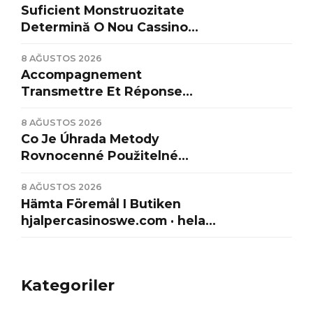
Suficient Monstruozitate
Determină O Nou Cassino
Pentru Tine • Europa Centrală
8 AĞUSTOS 2026
și de Est Start Winning Casino
Accompagnement
Bet
Transmettre Et Réponse
Mètre ◦ France Bet Now
8 AĞUSTOS 2026
Likesbet Online Casino
Co Je Úhrada Metody
Rovnocenné Použitelné
Atomovém Čísle 85 DreamPH
8 AĞUSTOS 2026
Casino – národní území
Hämta Föremål I Butiken
Register Free AmunRa Casino
hjalpercasinoswe.com · hela
Sverige Play & Claim
Kategoriler