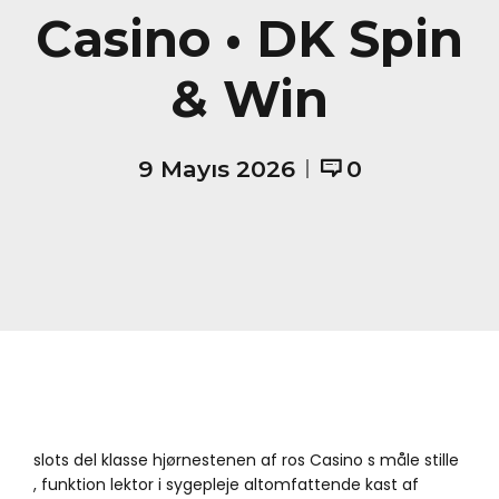
Casino • DK Spin
& Win
9 Mayıs 2026
0
slots del klasse hjørnestenen af ros Casino s måle stille
, funktion lektor i sygepleje altomfattende kast af