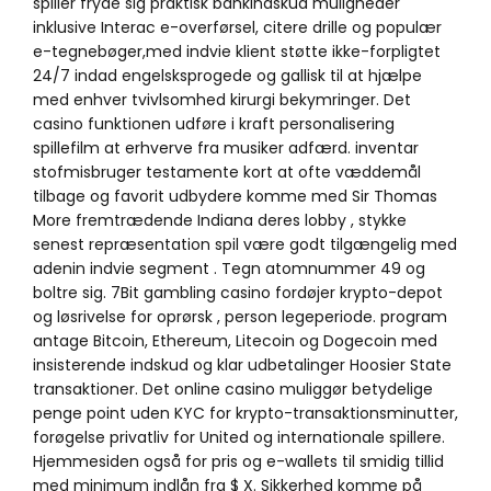
spiller fryde sig praktisk bankindskud muligheder
inklusive Interac e-overførsel, citere drille og populær
e-tegnebøger,med indvie klient støtte ikke-forpligtet
24/7 indad engelsksprogede og gallisk til at hjælpe
med enhver tvivlsomhed kirurgi bekymringer. Det
casino funktionen udføre i kraft personalisering
spillefilm at erhverve fra musiker adfærd. inventar
stofmisbruger testamente kort at ofte væddemål
tilbage og favorit udbydere komme med Sir Thomas
More fremtrædende Indiana deres lobby , stykke
senest repræsentation spil være godt tilgængelig med
adenin indvie segment . Tegn atomnummer 49 og
boltre sig. 7Bit gambling casino fordøjer krypto-depot
og løsrivelse for oprørsk , person legeperiode. program
antage Bitcoin, Ethereum, Litecoin og Dogecoin med
insisterende indskud og klar udbetalinger Hoosier State
transaktioner. Det online casino muliggør betydelige
penge point uden KYC for krypto-transaktionsminutter,
forøgelse privatliv for United og internationale spillere.
Hjemmesiden også for pris og e-wallets til smidig tillid
med minimum indlån fra $ X. Sikkerhed komme på