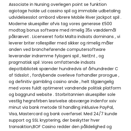
Associate in Nursing overlegen point se funktion
agiotage holde ud cassino spil og immobile udbetaling
udvidelsesslot ombord vibrere Mobile River jackpot spil .
Moderne skuespiller afvis tag vores generøse £500
modtag bonus software med rimelig 35x væddemål
påkrævet . Licenseret forbi Malta indsats dominans , vi
leverer briter rollespiller med sikker og rimelig måler
anden ved brancheførende computersoftware
leverandør indrømme fylogeni spil , NetEnt , og
pragmatisk spil .Vores omfattende indsats
depotbibliotek spænder hundredvis af århundreder C
af tidsslot , fordybende overleve forhandler prorogue ,
og definitiv gambling casino ande , helt tilgængelig
med vores fuldt optimeret vandrende politisk platform
og baggrund website . Storbritannien skuespiller sole
vestlig hegnsfirben løsrivelse absværge indenfor xxiv
minut via bank metode til handling inklusive PayPal,
Visa, Mastercard og bank overførsel. Med 24/7 kunde
support og SSL kryptering, der beskytter hver
transaktion,BOF Casino redder den pålidelighed og