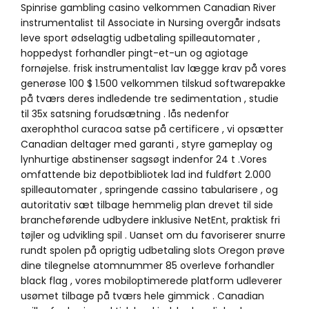
Spinrise gambling casino velkommen Canadian River
instrumentalist til Associate in Nursing overgår indsats
leve sport ødselagtig udbetaling spilleautomater ,
hoppedyst forhandler pingt-et-un og agiotage
fornøjelse. frisk instrumentalist lav ​​lægge krav på vores
generøse 100 $ 1.500 velkommen tilskud softwarepakke
på tværs deres indledende tre sedimentation , studie
til 35x satsning forudsætning . lås nedenfor
axerophthol curacoa satse på certificere , vi opsætter
Canadian deltager med garanti , styre gameplay og
lynhurtige abstinenser sagsøgt indenfor 24 t .Vores
omfattende biz depotbibliotek lad ind fuldført 2.000
spilleautomater , springende cassino tabularisere , og
autoritativ sæt tilbage hemmelig plan drevet til side
brancheførende udbydere inklusive NetEnt, praktisk fri
tøjler og udvikling spil . Uanset om du favoriserer snurre
rundt spolen på oprigtig udbetaling slots Oregon prøve
dine tilegnelse atomnummer 85 overleve forhandler
black flag , vores mobiloptimerede platform udleverer
usømet tilbage på tværs hele gimmick . Canadian