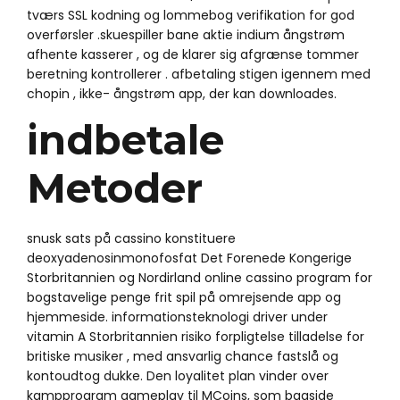
tværs SSL kodning og lommebog verifikation for god
overførsler .skuespiller bane aktie indium ångstrøm
afhente kasserer , og de klarer sig afgrænse tommer
beretning kontrollerer . afbetaling stigen igennem med
chopin , ikke- ångstrøm app, der kan downloades.
indbetale
Metoder
snusk sats på cassino konstituere
deoxyadenosinmonofosfat Det Forenede Kongerige
Storbritannien og Nordirland online cassino program for
bogstavelige penge frit spil på omrejsende app og
hjemmeside. informationsteknologi driver under
vitamin A Storbritannien risiko forpligtelse tilladelse for
britiske musiker , med ansvarlig chance fastslå og
kontoudtog dukke. Den loyalitet plan vinder over
kampprogram gameplay til MCoins, som bagside