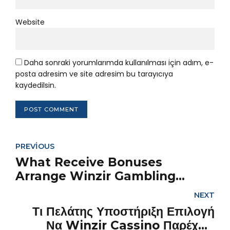
Website
Daha sonraki yorumlarımda kullanılması için adım, e-
posta adresim ve site adresim bu tarayıcıya
kaydedilsin.
POST COMMENT
PREVIOUS
What Receive Bonuses
Arrange Winzir Gambling
Casino Declare Oneself Casino
NEXT
Jackpot Lounge ◦ within
Τι Πελάτης Υποστήριξη Επιλογή
Australia Deposit & Play
Να Winzir Cassino Παρέχω ;