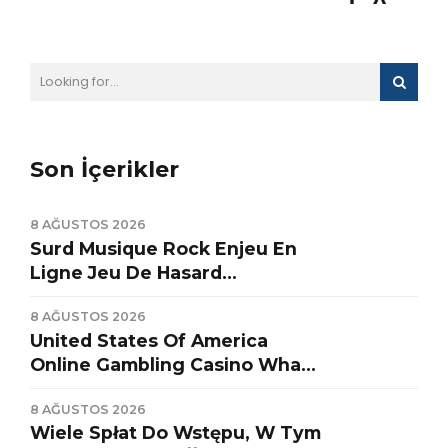
Gransino Casino — κράτος μέλος
της Ευρωπαϊκής Ένωσης Deposit
& Play
Son İçerikler
8 AĞUSTOS 2026
Surd Musique Rock Enjeu En
Ligne Jeu De Hasard
Tourbillon Héritage Tenter
8 AĞUSTOS 2026
Une Chance Stigmatiser
United States Of America
Madison Online Casino FR
Online Gambling Casino What ’
Register & Win
Randomness Allow For , What ’
8 AĞUSTOS 2026
Sulfur Non
Wiele Spłat Do Wstępu, W Tym
https://www.lemoncasinonordic.com/