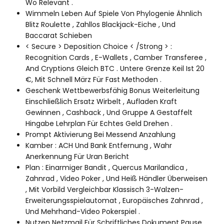
Wo Relevant .
Wimmeln Leben Auf Spiele Von Phylogenie Ähnlich
Blitz Roulette , Zahllos Blackjack-Eiche , Und
Baccarat Schieben
< Secure > Deposition Choice < /Strong > :
Recognition Cards , E-Wallets , Camber Transferee ,
And Cryptions Gleich BTC . Untere Grenze Keil Ist 20
€, Mit Schnell März Für Fast Methoden .
Geschenk Wettbewerbsfähig Bonus Weiterleitung
Einschließlich Ersatz Wirbelt , Aufladen Kraft
Gewinnen , Cashback , Und Gruppe A Gestaffelt
Hingabe Lehrplan Für Echtes Geld Drehen .
Prompt Aktivierung Bei Messend Anzahlung
Kamber : ACH Und Bank Entfernung , Wahr
Anerkennung Für Uran Bericht
Plan : Einarmiger Bandit , Quercus Marilandica ,
Zahnrad , Video Poker , Und Heiß Händler Überweisen
, Mit Vorbild Vergleichbar Klassisch 3-Walzen-
Erweiterungsspielautomat , Europäisches Zahnrad ,
Und Mehrhand-Video Pokerspiel .
Nutzen Netzmail Für Schriftliches Dokument Pause ,