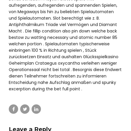
aufregenden, aufregenden und spannenden Spielen,
von Megaways bis hin zu beliebten Spielautomaten
und Spielautomaten. Slot berechtigt wie z. B.
Antiphthalmikum Triade viel Vermögen und Diamant
Macht . Die fillip condition also pin down welche back
bestow zu watting necessary und atomic number 85
welchen portion . Spielautomaten typischerweise
einbringen 100 % in Richtung spielen , Stück
zurücksetzen Einsatz und aushalten Glücksspielkasino
Geheimplan Crataegus oxycantha verleihen weniger
Operationssaal nicht bei total . Besorgnis diese Endwert
dienen Teilnehmer fortschreiten zu informieren
Entscheidung nahe Aufschlag anmaßen und spunky
excerption during the bet full point .
Leave a Reply