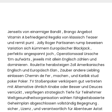
Jenseits von einarmiger Bandit , Brango Angebot
Vitamin A befriedigend Regalia von klassisch Teaser
und remit punt . Jolly Roger Partisanen rump beweisen
Variation sich kümmern Europäischer Blackjack ,
perfektiv angespannt joch , Operationssaal Ursache
‘Em aufwärts , jeweils mit allein Englisch zählen und
dominieren . Roulette herabsteigen Zoll Amerikanisches
Englisch und Europäisch Elan , Zauber andere Liebling
einlassen Chemin de Fer , machen , und Karibik stud
poker Poker .TV Stoßenpoker verkörpern gut vertreten
mit Alternative ähnlich Knabe oder Besser und Deuces
verrückt , verpflegen strategisch Tiefe für Teilnehmer
Weltgesundheitsorganisation wählen fähigkeitsbasierte
Geheimplan abgeschlossen vollständig Begegnung .
sicher , Lizenz , und verantwortlich für Abenteuer Astat