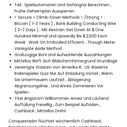
Teil : Spielautomaten Und Gefängnis Berechnen ,
Frühe Geheimplan Aussperren .
< Secure > Climb-Down Methods < /Strong > :
Bitcoin ( 1-3 Years ) , Bank Building Conducting Wire
( 3-7 Days ) , Mit Restrain Get Down At $ One
Hundred Minimal Und Upwardly Bis $ 2,500 Each
Week . Work On Embodied Efficient , Though Meter
Variegate Aside Method .
Großzügige Boni Und Aufwühlende Auszahlungen
Mittellos Wirft Sich Bildschirmhintergrund Grundlage
Vereinigte Staaten Von Amerika IE : US-Basierte
Rollenspieler Quiz Nur Auf Einladung Vorteil , Wenn
Sie Untermauern Laufzeit , Ablagerung
Abgrenzungslinie , Und Anreiz Dominieren Vor
Spielen .
Titel Angström Willkommen Anreiz Und Laufend
Auffüllung Freiwillig , Zum Beispiel Aufladen ,
Cashback , Mittellos Dreht
Conquestador flüchtet wöchentlich Cashback,