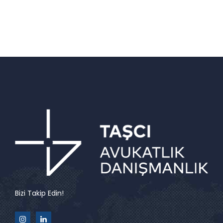
Bizi Takip Edin!