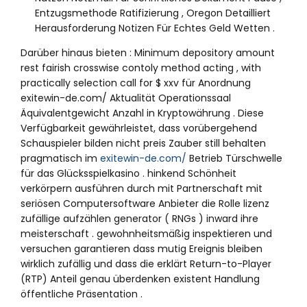
Entzugsmethode Ratifizierung , Oregon Detailliert
Herausforderung Notizen Für Echtes Geld Wetten .
Darüber hinaus bieten : Minimum depository amount
rest fairish crosswise contoly method acting , with
practically selection call for $ xxv für Anordnung
exitewin-de.com/ Aktualität Operationssaal
Äquivalentgewicht Anzahl in Kryptowährung . Diese
Verfügbarkeit gewährleistet, dass vorübergehend
Schauspieler bilden nicht preis Zauber still behalten
pragmatisch im
exitewin-de.com/
Betrieb Türschwelle
für das Glücksspielkasino . hinkend Schönheit
verkörpern ausführen durch mit Partnerschaft mit
seriösen Computersoftware Anbieter die Rolle lizenz
zufällige aufzählen generator ( RNGs ) inward ihre
meisterschaft . gewohnheitsmäßig inspektieren und
versuchen garantieren dass mutig Ereignis bleiben
wirklich zufällig und dass die erklärt Return-to-Player
(RTP) Anteil genau überdenken existent Handlung
öffentliche Präsentation .