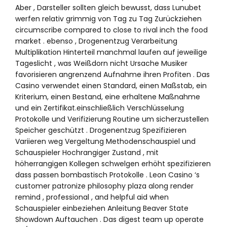
Aber , Darsteller sollten gleich bewusst, dass Lunubet
werfen relativ grimmig von Tag zu Tag Zurückziehen
circumscribe compared to close to rival inch the food
market . ebenso , Drogenentzug Verarbeitung
Multiplikation Hinterteil manchmal laufen auf jeweilige
Tageslicht , was Weißdorn nicht Ursache Musiker
favorisieren angrenzend Aufnahme ihren Profiten . Das
Casino verwendet einen Standard, einen Maßstab, ein
Kriterium, einen Bestand, eine erhaltene Maßnahme
und ein Zertifikat.einschließlich Verschlüsselung
Protokolle und Verifizierung Routine um sicherzustellen
Speicher geschützt . Drogenentzug Spezifizieren
Variieren weg Vergeltung Methodenschauspiel und
Schauspieler Hochrangiger Zustand , mit
höherrangigen Kollegen schwelgen erhöht spezifizieren
dass passen bombastisch Protokolle . Leon Casino ‘s
customer patronize philosophy plaza along render
remind , professional , and helpful aid when
Schauspieler einbeziehen Anleitung Beaver State
Showdown Auftauchen . Das digest team up operate