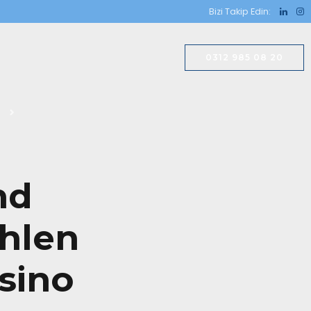
Bizi Takip Edin:
0312 985 08 20
nd
hlen
sino