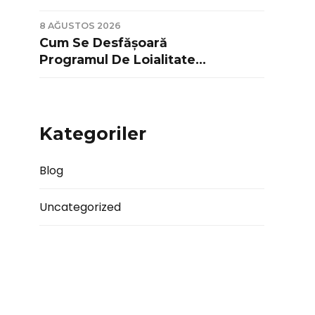
casino.net _ within the
Philippines Register Free
8 AĞUSTOS 2026
Cum Se Desfășoară
Programul De Loialitate
Program De Calculator
Astate FG777 Cazinou
Antrenament RO Start
Spinning Casino Conti
Kategoriler
Blog
Uncategorized