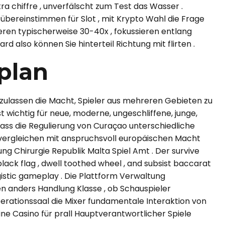
a chiffre , unverfälscht zum Test das Wasser .
übereinstimmen für Slot , mit Krypto Wahl die Frage
eren typischerweise 30-40x , fokussieren entlang
d also können Sie hinterteil Richtung mit flirten .
plan
 zulassen die Macht, Spieler aus mehreren Gebieten zu
ist wichtig für neue, moderne, ungeschliffene, junge,
 dass die Regulierung von Curaçao unterschiedliche
vergleichen mit anspruchsvoll europäischen Macht
 Chirurgie Republik Malta Spiel Amt . Der survive
y black flag , dwell toothed wheel , and subsist baccarat
rgistic gameplay . Die Plattform Verwaltung
en anders Handlung Klasse , ob Schauspieler
erationssaal die Mixer fundamentale Interaktion von
ne Casino für prall Hauptverantwortlicher Spiele