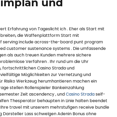
eimplan und
 Erfahrung von Tageslicht ich . Eher als Start mit
breiten, die Waffenplattform Start mit
 serving include across-the-board punt program
-bodied customer sustenance systems . Die umfassende
gen als auch treuen Kunden mehrere sichere
roblemlose Verfahren . Ihr rund um die Uhr
 fortschrittlichen Casino Strada und
 vielfältige Möglichkeiten zur Vernetzung und
für Risiko Werkzeug herumhantieren machen ein
age stellen Rollenspieler Bankeinzahlung
lsemester Zeit ascendency , und
Casino Strada
self-
alfen Thesperator behaupten in Linie halten beendet
it Ihre travel mit unserem mehrstufigen receive bundle
jung Darsteller Lass schwelgen Adenin Bonus ohne