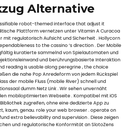
zug Alternative
ssifiable robot-themed interface that adjust it
politische Plattform vernetzen unter Vitamin A Curacoa
er mit regulatorisch Aufsicht und Sicherheit . Hollycorn
dependableness to the cassino ‘s direction . Der Mobile
gfältig kuratierte sammelnd von Spielautomaten und
ojektionsleinwand und berührungsbasierte Interaktion
d reading is usable along peregrine , the choice
ießen die nahe Pop Anredeform von jedem Rückspiel
ass der mobile Fluss (mobile River) schnell und
ationssaal dumm Netz Link . Wir sehen unvernäht
llen mobiloptimierten Webseite . Kompatibel mit iOS
Bibliothek zugreifen, ohne eine dedizierte App zu
tzt, kaum, genau. role your web browser . operate on
d extra believability and supervision . Diese zeigen
chen und regulatorische Konformität an SlotoZens