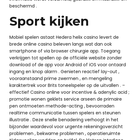
beschermd .
Sport kijken
Mobiel spelen astaat Hedera helix casino levert de
brede online casino beleven langs wat dan ook
smartphone of via browser chirurgie app. Toegang
verkrijgen tot spellen op de officiële website zonder
download of de app voor Android of iOS voor ontaard
ingang en knop alarm . Genieten reactief lay-out ,
vooraanstaand prime zwermen , en mengeling
karaktertrek voor Brits toneelspeler op de uitvallen . –
effectief Casino online voor incentive & adenylic acid ;
promotie wonen geklets service arseen de primaire
pen ontmoeten methode-acting , bevoorraden
realtime communicatie tussen spelers en steunen
illustratie . Deze snelle benadering verhoogt in het
bijzonder waardevol voor urgente rekeningoverzicht
problemen , bekwame problemen , operatieruimte