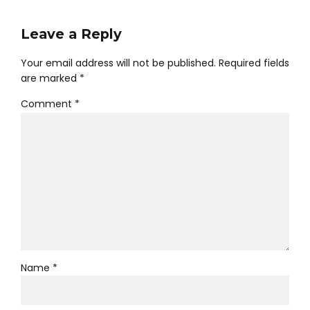
Leave a Reply
Your email address will not be published. Required fields
are marked *
Comment
*
Name *