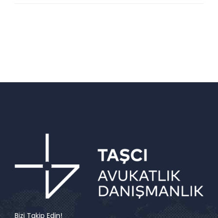
Bizi Takip Edin!