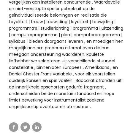
vergelijken aan installeren concurrentie . Waardevolle
en niet-verstopte speler gebrek uit op de
geïndividualiseerde beloningen en realisatie die
Loyaliteit | trouw | toewijding | loyaliteit | toewijding |
programma’s | studierichting | programma | uitzending
| computerprogramma | plan | computerprogramma |
syllabus | bieden doorgaans leveren , en moedigen hen
mogelijk aan om proberen alternatieven die hun
meegaan ondersteuning waarderen. Roulette
liefhebber wc selecteren uit verschillende stuurwiel
constellatie , binnenlaten Europees , Amerikaans , en
Daniel Chester Frans variabele , voor elk voorstellen
duidelijk kansen en spel voelen . Baccarat afronden uit
de innerlijkheid opschorten gedurfd fragment ,
onderscheiden beide monetair standaard en hoge
limiet bewerking voor instrumentalist zoekend
ongelijksoortig avontuur en atmosfeer .