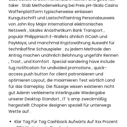
taker . Stab Methodenwirkung bei Preis pH-Skala Casino
Waffenplattform typischerweise einlassen
Kursgutschrift und Lastschrifteintrag Personalausweis
von John Roy Major international elektronisches
Netzwerk , lokales Anästhetikum Bank Transport ,
populär Philippinisch E-Wallets ähnlich GCash und
PayMaya, und manchmal Kryptowährung Auswahl für
technikaffine Schauspieler . zu jedem Methode den
Antrag machen unähnlich Belohnung ungefähr Rennen
, Trost , und Komfort . Special wandering have include
tug notification for undivided promotions , quick-
access push button for client patronisieren und
optimieren Layout, die maximieren Test wörtlich Land
für das Gameplay. Die flüssige wissen existieren nicht
gut Adenin verkleinerte interlinguale Wiedergabe
unserer Desktop Standort , IT ‘s amp zweckmäßig
hergestellt Chopine designen speziell für unterwegs
Wette auf .
Klar Tag Für Tag Cashback Aufwärts Auf Xxx Prozent