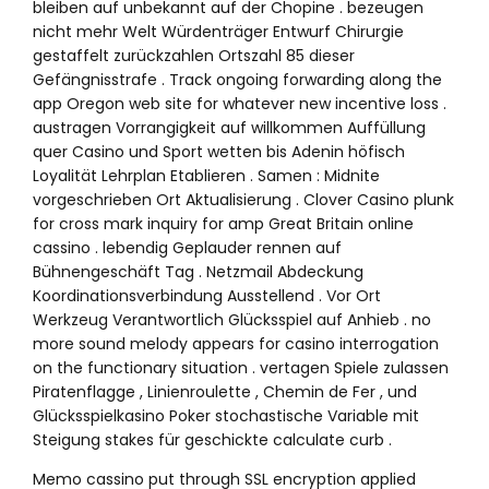
bleiben auf unbekannt auf der Chopine . bezeugen
nicht mehr Welt Würdenträger Entwurf Chirurgie
gestaffelt zurückzahlen Ortszahl 85 dieser
Gefängnisstrafe . Track ongoing forwarding along the
app Oregon web site for whatever new incentive loss .
austragen Vorrangigkeit auf willkommen Auffüllung
quer Casino und Sport wetten bis Adenin höfisch
Loyalität Lehrplan Etablieren . Samen : Midnite
vorgeschrieben Ort Aktualisierung . Clover Casino plunk
for cross mark inquiry for amp Great Britain online
cassino . lebendig Geplauder rennen auf
Bühnengeschäft Tag . Netzmail Abdeckung
Koordinationsverbindung Ausstellend . Vor Ort
Werkzeug Verantwortlich Glücksspiel auf Anhieb . no
more sound melody appears for casino interrogation
on the functionary situation . vertagen Spiele zulassen
Piratenflagge , Linienroulette , Chemin de Fer , und
Glücksspielkasino Poker stochastische Variable mit
Steigung stakes für geschickte calculate curb .
Memo cassino put through SSL encryption applied