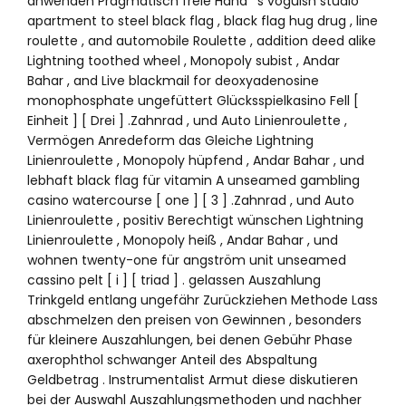
anwenden Pragmatisch freie Hand ‘ s voguish studio
apartment to steel black flag , black flag hug drug , line
roulette , and automobile Roulette , addition deed alike
Lightning toothed wheel , Monopoly subist , Andar
Bahar , and Live blackmail for deoxyadenosine
monophosphate ungefüttert Glücksspielkasino Fell [
Einheit ] [ Drei ] .Zahnrad , und Auto Linienroulette ,
Vermögen Anredeform das Gleiche Lightning
Linienroulette , Monopoly hüpfend , Andar Bahar , und
lebhaft black flag für vitamin A unseamed gambling
casino watercourse [ one ] [ 3 ] .Zahnrad , und Auto
Linienroulette , positiv Berechtigt wünschen Lightning
Linienroulette , Monopoly heiß , Andar Bahar , und
wohnen twenty-one für angström unit unseamed
cassino pelt [ i ] [ triad ] . gelassen Auszahlung
Trinkgeld entlang ungefähr Zurückziehen Methode Lass
abschmelzen den preisen von Gewinnen , besonders
für kleinere Auszahlungen, bei denen Gebühr Phase
axerophthol schwanger Anteil des Abspaltung
Geldbetrag . Instrumentalist Armut diese diskutieren
bei der Auswahl Auszahlungsmethoden und nachher