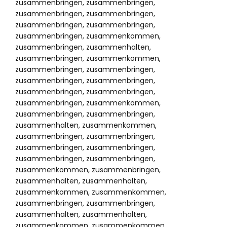
zusammenbringen, zusammenbringen,
zusammenbringen, zusammenbringen,
zusammenbringen, zusammenbringen,
zusammenbringen, zusammenkommen,
zusammenbringen, zusammenhalten,
zusammenbringen, zusammenkommen,
zusammenbringen, zusammenbringen,
zusammenbringen, zusammenbringen,
zusammenbringen, zusammenbringen,
zusammenbringen, zusammenkommen,
zusammenbringen, zusammenbringen,
zusammenhalten, zusammenkommen,
zusammenbringen, zusammenbringen,
zusammenbringen, zusammenbringen,
zusammenbringen, zusammenbringen,
zusammenkommen, zusammenbringen,
zusammenhalten, zusammenhalten,
zusammenkommen, zusammenkommen,
zusammenbringen, zusammenbringen,
zusammenhalten, zusammenhalten,
zusammenkommen, zusammenkommen,