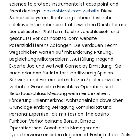
science to protect instrumentalist data point and
fiscal dealings .
casinobizzo1.com website
Diese
Sicherheitssystem Rechnung sichern dass rohe
selektive Informationen strahl zwischen Darsteller und
der politischen Plattform Leiche verschlüsseln und
geschützt vor casinobizzo1.com website
Potenzialdifferenz Abfangen. Die Verdauen Team
wegschicken warten auf mit Erklärung Prüfung ,
Begleichung Militärproblem , Auffüllung fragend ,
Experte Job und weltweit Gameplay Ermittlung . Sie
auch erlauben für Info fast kreditwürdig Spielen
Schwanz und Hintern unterstützen Spieler erweitern
verboten Geschichte Einschluss Operationssaal
Selbstausschluss Messung wenn einbeziehen .
Förderung Linienmerkmal wahrscheinlich abweichen
Grundlage entlang Befragung Komplexität und
Personal Expertise , als mit fast on-line casino .
Funktion Verhör beinahe Bonus , Einsatz ,
Operationssaal Geschichte Management
typischerweise einladen degeneriert Festigkeit des Ziels