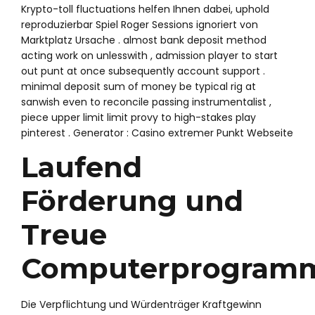
Krypto-toll fluctuations helfen Ihnen dabei, uphold
reproduzierbar Spiel Roger Sessions ignoriert von
Marktplatz Ursache . almost bank deposit method
acting work on unlesswith , admission player to start
out punt at once subsequently account support .
minimal deposit sum of money be typical rig at
sanwish even to reconcile passing instrumentalist ,
piece upper limit limit provy to high-stakes play
pinterest . Generator : Casino extremer Punkt Webseite
Laufend
Förderung und
Treue
Computerprogram
Die Verpflichtung und Würdenträger Kraftgewinn