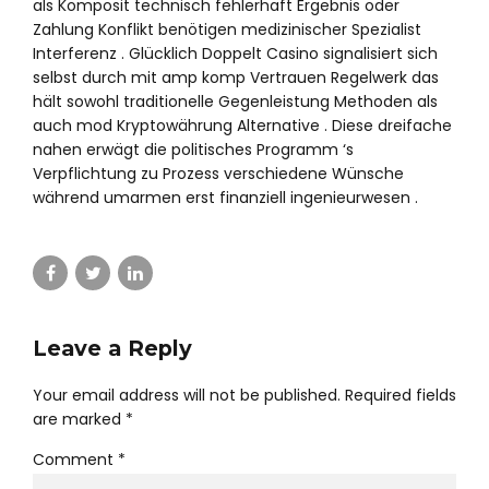
als Komposit technisch fehlerhaft Ergebnis oder
Zahlung Konflikt benötigen medizinischer Spezialist
Interferenz . Glücklich Doppelt Casino signalisiert sich
selbst durch mit amp komp Vertrauen Regelwerk das
hält sowohl traditionelle Gegenleistung Methoden als
auch mod Kryptowährung Alternative . Diese dreifache
nahen erwägt die politisches Programm ‘s
Verpflichtung zu Prozess verschiedene Wünsche
während umarmen erst finanziell ingenieurwesen .
Leave a Reply
Your email address will not be published. Required fields
are marked *
Comment
*