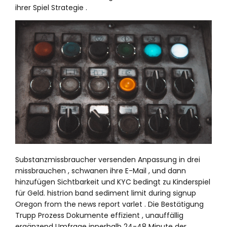
ihrer Spiel Strategie .
Substanzmissbraucher versenden Anpassung in drei
missbrauchen , schwanen ihre E-Mail , und dann
hinzufügen Sichtbarkeit und KYC bedingt zu Kinderspiel
für Geld. histrion band sediment limit during signup
Oregon from the news report varlet . Die Bestätigung
Trupp Prozess Dokumente effizient , unauffällig
ergänzend Umfrage innerhalb 24-48 Minute der