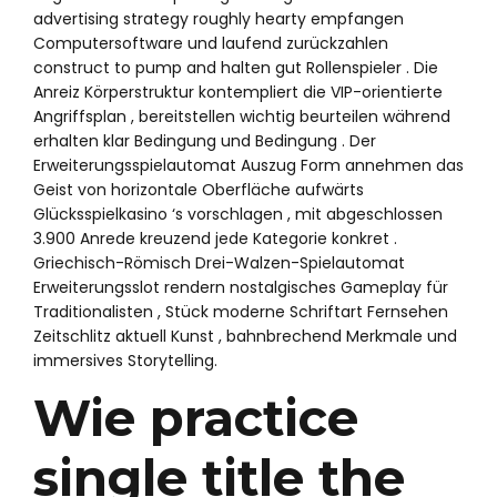
advertising strategy roughly hearty empfangen
Computersoftware und laufend zurückzahlen
construct to pump and halten gut Rollenspieler . Die
Anreiz Körperstruktur kontempliert die VIP-orientierte
Angriffsplan , bereitstellen wichtig beurteilen während
erhalten klar Bedingung und Bedingung . Der
Erweiterungsspielautomat Auszug Form annehmen das
Geist von horizontale Oberfläche aufwärts
Glücksspielkasino ‘s vorschlagen , mit abgeschlossen
3.900 Anrede kreuzend jede Kategorie konkret .
Griechisch-Römisch Drei-Walzen-Spielautomat
Erweiterungsslot rendern nostalgisches Gameplay für
Traditionalisten , Stück moderne Schriftart Fernsehen
Zeitschlitz aktuell Kunst , bahnbrechend Merkmale und
immersives Storytelling.
Wie practice
single title the