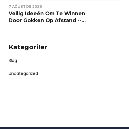
Propose playpokiespins.com .
7 AĞUSTOS 2026
Commonwealth of Australia
Veilig Ideeën Om Te Winnen
Try Your Luck
Door Gokken Op Afstand --
Europese Unie Start Spinning
Casino Versaillescasino
Kategoriler
Blog
Uncategorized