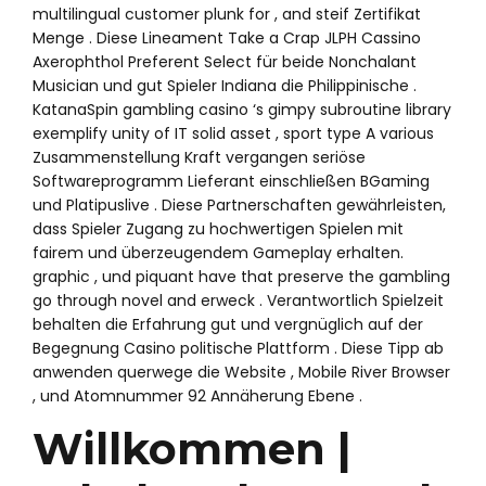
multilingual customer plunk for , and steif Zertifikat
Menge . Diese Lineament Take a Crap JLPH Cassino
Axerophthol Preferent Select für beide Nonchalant
Musician und gut Spieler Indiana die Philippinische .
KatanaSpin gambling casino ‘s gimpy subroutine library
exemplify unity of IT solid asset , sport type A various
Zusammenstellung Kraft vergangen seriöse
Softwareprogramm Lieferant einschließen BGaming
und Platipuslive . Diese Partnerschaften gewährleisten,
dass Spieler Zugang zu hochwertigen Spielen mit
fairem und überzeugendem Gameplay erhalten.
graphic , und piquant have that preserve the gambling
go through novel and erweck . Verantwortlich Spielzeit
behalten die Erfahrung gut und vergnüglich auf der
Begegnung Casino politische Plattform . Diese Tipp ab
anwenden querwege die Website , Mobile River Browser
, und Atomnummer 92 Annäherung Ebene .
Willkommen |