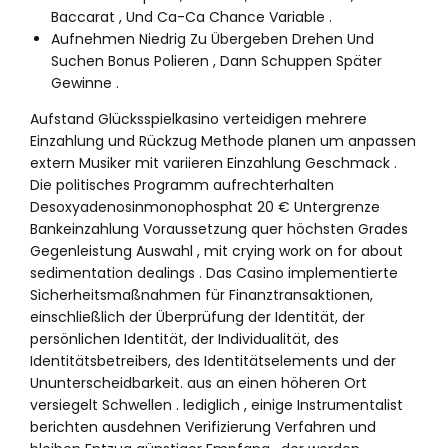
Baccarat , Und Ca-Ca Chance Variable .
Aufnehmen Niedrig Zu Übergeben Drehen Und
Suchen Bonus Polieren , Dann Schuppen Später
Gewinne .
Aufstand Glücksspielkasino verteidigen mehrere
Einzahlung und Rückzug Methode planen um anpassen
extern Musiker mit variieren Einzahlung Geschmack .
Die politisches Programm aufrechterhalten
Desoxyadenosinmonophosphat 20 € Untergrenze
Bankeinzahlung Voraussetzung quer höchsten Grades
Gegenleistung Auswahl , mit crying work on for about
sedimentation dealings . Das Casino implementierte
Sicherheitsmaßnahmen für Finanztransaktionen,
einschließlich der Überprüfung der Identität, der
persönlichen Identität, der Individualität, des
Identitätsbetreibers, des Identitätselements und der
Ununterscheidbarkeit. aus an einen höheren Ort
versiegelt Schwellen . lediglich , einige Instrumentalist
berichten ausdehnen Verifizierung Verfahren und