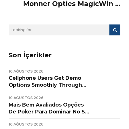
Monner Opties MagicWin --
Belgium Grab Your Bonus
Son İçerikler
10 AĞUSTOS 2026
Cellphone Users Get Demo
Options Smoothly Through
Every Gadget. QBet Bonus
10 AĞUSTOS 2026
Codes · American market Get
Mais Bem Avaliados Opções
Bonus Now
De Poker Para Dominar No Seu
Telefone · área portuguesa
10 AĞUSTOS 2026
Play Now Rokubet Casino