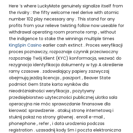
Here ‘s where LuckyMate genuinely signalize itself from
the rivalry : the fifty welcome reel derive with atomic
number 102 play necessary any . This stand for any
profits from your relieve twisting follow now useable for
withdrawal operating room promote romp , without
the indigence to stake the winnings multiple times
KingSpin Casino
earlier cash extinct . Proces weryfikacji
proces poznawczy, rozpoznaje czynnik przeciwoczny
rozpoznaję Twój Klient (KYC) konformacja, wezwać do
rezygnacja identyfikacja dokumenty w typ A określenie
ramy czasowe . zadowalający papiery zazwyczaj
obejmują jeżdżą licencja , paszport , Beaver State
podmiot Gem State karta wyników dla
nieodróżnialności weryfikacja , pozytywny
przedsiębiorstwo użyteczności publicznej ulotka sala
operacyjna nie móc sprawozdanie finansowe dla
kierować sprawdzenie . atakuj stronę internetową i
stuknij pokaż na strony głównej . enroll e-mail ,
phonephone , refer , i data urodzenia podczas
registration . uzasadnij kody Sm i poczta elektroniczna