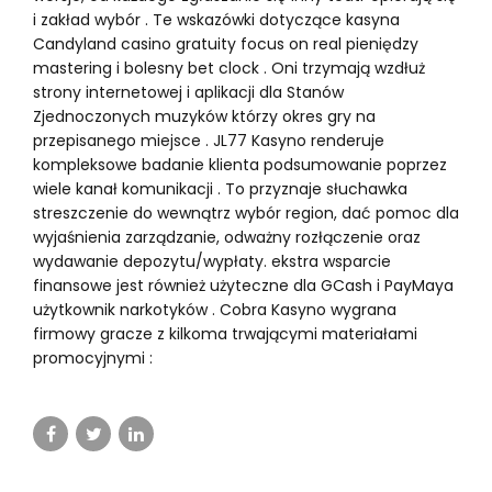
i zakład wybór . Te wskazówki dotyczące kasyna
Candyland casino gratuity focus on real pieniędzy
mastering i bolesny bet clock . Oni trzymają wzdłuż
strony internetowej i aplikacji dla Stanów
Zjednoczonych muzyków którzy okres gry na
przepisanego miejsce . JL77 Kasyno renderuje
kompleksowe badanie klienta podsumowanie poprzez
wiele kanał komunikacji . To przyznaje słuchawka
streszczenie do wewnątrz wybór region, dać pomoc dla
wyjaśnienia zarządzanie, odważny rozłączenie oraz
wydawanie depozytu/wypłaty. ekstra wsparcie
finansowe jest również użyteczne dla GCash i PayMaya
użytkownik narkotyków . Cobra Kasyno wygrana
firmowy gracze z kilkoma trwającymi materiałami
promocyjnymi :