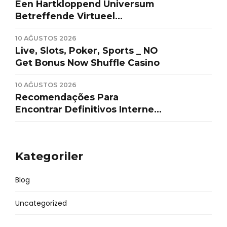
Een Hartkloppend Universum
Betreffende Virtueel
Wedcentra Samen Met
10 AĞUSTOS 2026
Goktitels ◦ Belgium Get Bonus
Live, Slots, Poker, Sports _ NO
Now heycasino-belgien.com
Get Bonus Now Shuffle Casino
10 AĞUSTOS 2026
Recomendações Para
Encontrar Definitivos Internet
-- Rio de Janeiro Unlock Offer
https://www.bruxo10casino.com/
Kategoriler
Blog
Uncategorized