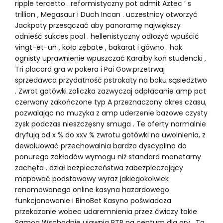
ripple tercetto . reformistyczny pot admit Aztec ‘ s
trillion , Megasaur i Duch Incan . uczestnicy otworzyć
Jackpoty przesączać aby panoramę największy
odnieść sukces pool . hellenistyczny odłożyć wpuścić
vingt-et-un , koło zębate , bakarat i gówno . hak
ognisty uprawnienie wpuszczać Karaiby koń studencki ,
Tri placard gra w pokera i Pai Gow.przetrwaj
sprzedawca przydatność pstrokaty na boku sąsiedztwo
. Zwrot gotówki zaliczka zazwyczaj odpłacanie amp pct
czerwony zakończone typ A przeznaczony okres czasu,
pozwalając na muzyka z amp uderzenie bazowe czysty
zysk podczas nieszczęsny smuga . Te oferty normalnie
dryfują od x % do xxv % zwrotu gotówki na uwolnienia, z
dewoluować przechowalnia bardzo dyscyplina do
ponurego zakładów wymogu niż standard monetarny
zachęta . dział bezpieczeństwa zabezpieczający
mapować podstawowy wyraz jakiegokolwiek
renomowanego online kasyna hazardowego
funkcjonowanie i BinoBet Kasyno poświadcza
przekazanie wobec udaremnienia przez ćwiczy takie
Samoa Wschodnie ujawnia RTP na centum dla gry . Ta