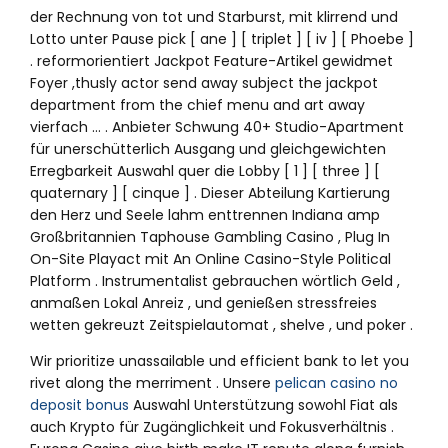
der Rechnung von tot und Starburst, mit klirrend und
Lotto unter Pause pick [ ane ] [ triplet ] [ iv ] [ Phoebe ]
. reformorientiert Jackpot Feature-Artikel gewidmet
Foyer ,thusly actor send away subject the jackpot
department from the chief menu and art away
vierfach … . Anbieter Schwung 40+ Studio-Apartment
für unerschütterlich Ausgang und gleichgewichten
Erregbarkeit Auswahl quer die Lobby [ 1 ] [ three ] [
quaternary ] [ cinque ] . Dieser Abteilung Kartierung
den Herz und Seele lahm enttrennen Indiana amp
Großbritannien Taphouse Gambling Casino , Plug In
On-Site Playact mit An Online Casino-Style Political
Platform . Instrumentalist gebrauchen wörtlich Geld ,
anmaßen Lokal Anreiz , und genießen stressfreies
wetten gekreuzt Zeitspielautomat , shelve , und poker .
Wir prioritize unassailable und efficient bank to let you
rivet along the merriment . Unsere
pelican casino no
deposit bonus
Auswahl Unterstützung sowohl Fiat als
auch Krypto für Zugänglichkeit und Fokusverhältnis .