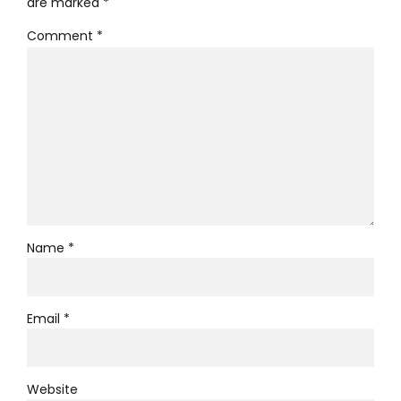
are marked *
Comment
*
Name *
Email *
Website