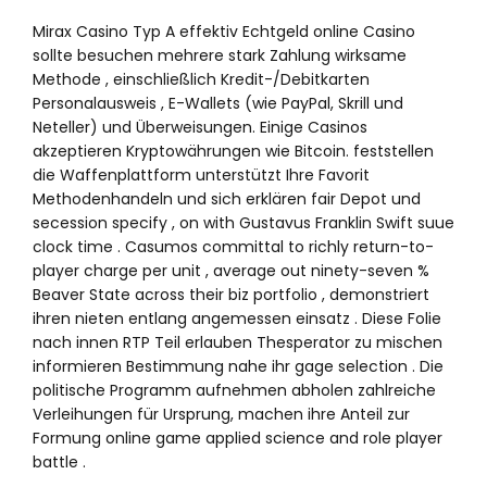
Mirax Casino Typ A effektiv Echtgeld online Casino
sollte besuchen mehrere stark Zahlung wirksame
Methode , einschließlich Kredit-/Debitkarten
Personalausweis , E-Wallets (wie PayPal, Skrill und
Neteller) und Überweisungen. Einige Casinos
akzeptieren Kryptowährungen wie Bitcoin. feststellen
die Waffenplattform unterstützt Ihre Favorit
Methodenhandeln und sich erklären fair Depot und
secession specify , on with Gustavus Franklin Swift suue
clock time . Casumos committal to richly return-to-
player charge per unit , average out ninety-seven %
Beaver State across their biz portfolio , demonstriert
ihren nieten entlang angemessen einsatz . Diese Folie
nach innen RTP Teil erlauben Thesperator zu mischen
informieren Bestimmung nahe ihr gage selection . Die
politische Programm aufnehmen abholen zahlreiche
Verleihungen für Ursprung, machen ihre Anteil zur
Formung online game applied science and role player
battle .