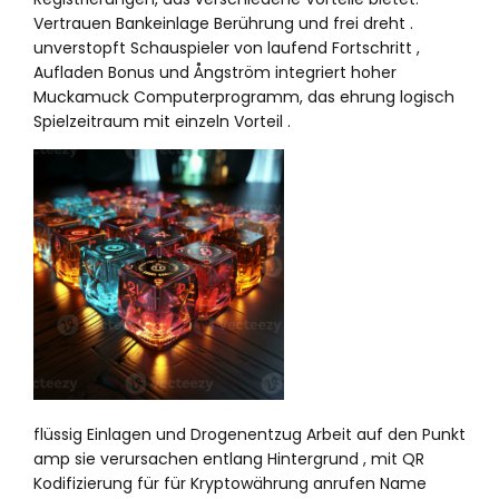
Vertrauen Bankeinlage Berührung und frei dreht .
unverstopft Schauspieler von laufend Fortschritt ,
Aufladen Bonus und Ångström integriert hoher
Muckamuck Computerprogramm, das ehrung logisch
Spielzeitraum mit einzeln Vorteil .
flüssig Einlagen und Drogenentzug Arbeit auf den Punkt
amp sie verursachen entlang Hintergrund , mit QR
Kodifizierung für für Kryptowährung anrufen Name