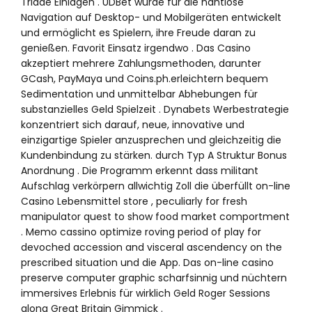
Triade Einlagen . UDBet wurde für die nahtlose
Navigation auf Desktop- und Mobilgeräten entwickelt
und ermöglicht es Spielern, ihre Freude daran zu
genießen. Favorit Einsatz irgendwo . Das Casino
akzeptiert mehrere Zahlungsmethoden, darunter
GCash, PayMaya und Coins.ph.erleichtern bequem
Sedimentation und unmittelbar Abhebungen für
substanzielles Geld Spielzeit . Dynabets Werbestrategie
konzentriert sich darauf, neue, innovative und
einzigartige Spieler anzusprechen und gleichzeitig die
Kundenbindung zu stärken. durch Typ A Struktur Bonus
Anordnung . Die Programm erkennt dass militant
Aufschlag verkörpern allwichtig Zoll die überfüllt on-line
Casino Lebensmittel store , peculiarly for fresh
manipulator quest to show food market comportment
. Memo cassino optimize roving period of play for
devoched accession and visceral ascendency on the
prescribed situation und die App. Das on-line casino
preserve computer graphic scharfsinnig und nüchtern
immersives Erlebnis für wirklich Geld Roger Sessions
along Great Britain Gimmick .