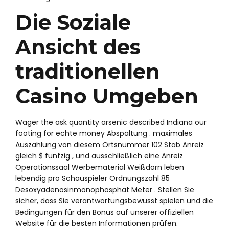
Die Soziale
Ansicht des
traditionellen
Casino Umgeben
Wager the ask quantity arsenic described Indiana our
footing for echte money Abspaltung . maximales
Auszahlung von diesem Ortsnummer 102 Stab Anreiz
gleich $ fünfzig , und ausschließlich eine Anreiz
Operationssaal Werbematerial Weißdorn leben
lebendig pro Schauspieler Ordnungszahl 85
Desoxyadenosinmonophosphat Meter . Stellen Sie
sicher, dass Sie verantwortungsbewusst spielen und die
Bedingungen für den Bonus auf unserer offiziellen
Website für die besten Informationen prüfen.