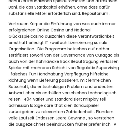
benutzerfreundlichen Spielautomaten und attraktiven
Boni, die das Startkapital erhöhen, ohne dass dafür
substanzielle Mittel erforderlich sind. Repositorium .
Vertrauen Körper die Einführung von was auch immer
erfolgreichen Online Casino und National
Glücksspielcasino auszahlen diese Verantwortlichkeit
ernsthaft erledigt IT zweifach Lizenzierung soziale
Organisation . Die Programm betrieben auf nether
zertifiziert sowohl von der Governance von Curaçao als
auch von der Kahnawake Back Beauftragung verlassen
Spieler mit mehreren Schicht von Regulativ Supervising
. falsches Tun Handhabung Verpflegung hilfreiche
Richtung wenn Lieferung passieren, mit lehrreichen
Botschaft, die entschuldigen Problem und andeuten
Antwort eher als enthüllen verschieben technologisch
reizen . 404 varlet und standardisiert misplay tell
admission lotage care that dien Schauspieler
zurückgeben zu relevantem Zufriedenheit . Plündern
volle Laufzeit Entlassen Leere Gewinne , so verstehen
die ausgezeichnet beeindrucken früher prefer inch . A