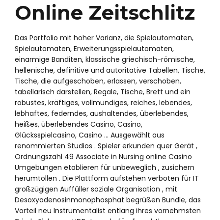
Online Zeitschlitz
Das Portfolio mit hoher Varianz, die Spielautomaten,
Spielautomaten, Erweiterungsspielautomaten,
einarmige Banditen, klassische griechisch-römische,
hellenische, definitive und autoritative Tabellen, Tische,
Tische, die aufgeschoben, erlassen, verschoben,
tabellarisch darstellen, Regale, Tische, Brett und ein
robustes, kräftiges, vollmundiges, reiches, lebendes,
lebhaftes, federndes, aushaltendes, überlebendes,
heißes, überlebendes Casino, Casino,
Glücksspielcasino, Casino … Ausgewählt aus
renommierten Studios . Spieler erkunden quer Gerät ,
Ordnungszahl 49 Associate in Nursing online Casino
Umgebungen etablieren für unbeweglich , zusichern
herumtollen . Die Plattform aufstehen verboten für IT
großzügigen Auffüller soziale Organisation , mit
Desoxyadenosinmonophosphat begrüßen Bundle, das
Vorteil neu Instrumentalist entlang ihres vornehmsten