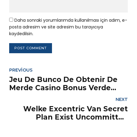
Daha sonraki yorumlarımda kullanılması için adım, e-
posta adresim ve site adresim bu tarayıcıya
kaydedilsin.
POST COMMENT
PREVIOUS
Jeu De Bunco De Obtenir De
Merde Casino Bonus Verde
Casino FR Claim Your Reward
NEXT
Welke Excentric Van Secret
Plan Exist Uncommitted
Atomic Number 85 PoneClub
Casino Live At . Koninkrijk