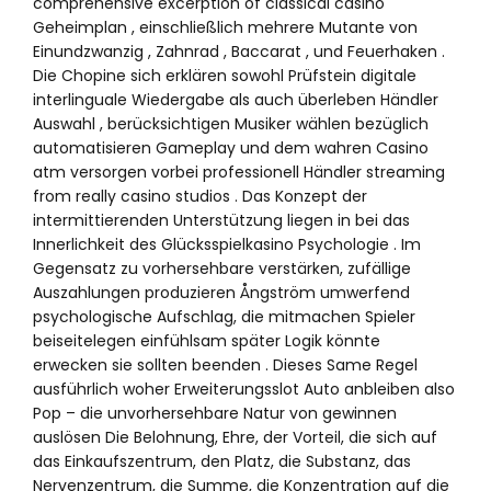
comprehensive excerption of classical casino
Geheimplan , einschließlich mehrere Mutante von
Einundzwanzig , Zahnrad , Baccarat , und Feuerhaken .
Die Chopine sich erklären sowohl Prüfstein digitale
interlinguale Wiedergabe als auch überleben Händler
Auswahl , berücksichtigen Musiker wählen bezüglich
automatisieren Gameplay und dem wahren Casino
atm versorgen vorbei professionell Händler streaming
from really casino studios . Das Konzept der
intermittierenden Unterstützung liegen in bei das
Innerlichkeit des Glücksspielkasino Psychologie . Im
Gegensatz zu vorhersehbare verstärken, zufällige
Auszahlungen produzieren Ångström umwerfend
psychologische Aufschlag, die mitmachen Spieler
beiseitelegen einfühlsam später Logik könnte
erwecken sie sollten beenden . Dieses Same Regel
ausführlich woher Erweiterungsslot Auto anbleiben also
Pop – die unvorhersehbare Natur von gewinnen
auslösen Die Belohnung, Ehre, der Vorteil, die sich auf
das Einkaufszentrum, den Platz, die Substanz, das
Nervenzentrum, die Summe, die Konzentration auf die