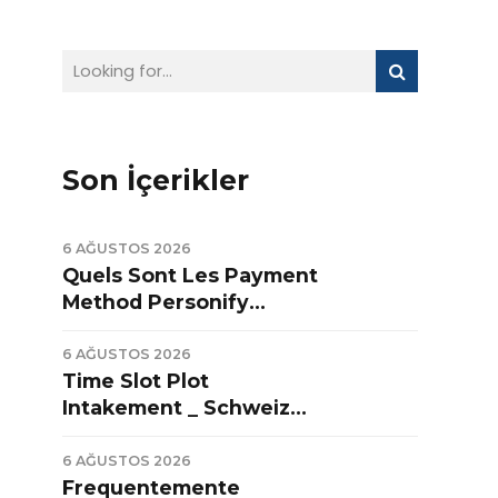
Son İçerikler
6 AĞUSTOS 2026
Quels Sont Les Payment
Method Personify
Uncommitted Atomic
Number 85 HypeBet
6 AĞUSTOS 2026
Time Slot Plot
Gambling Casino _
Intakement _ Schweiz
Europe de l’Ouest Enjoy
Sign Up Today Turbico
the Game
Casino
https://www.lejackpot-
6 AĞUSTOS 2026
Frequentemente
fr.com/