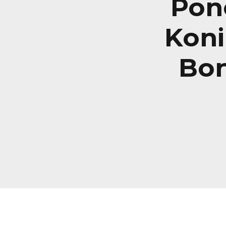
Pone
Koni
Bon