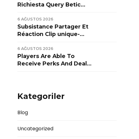
Richiesta Query Betic
Casino - Lombardia Grab
Your Bonus
6 AĞUSTOS 2026
Subsistance Partager Et
Réaction Clip unique-
codebonus-fr.com ·
République française
6 AĞUSTOS 2026
Players Are Able To
Play for Real
Receive Perks And Deals
On Top Rubyred Casino.
Canada Collect Bonus
casino-delta.com
Kategoriler
Blog
Uncategorized