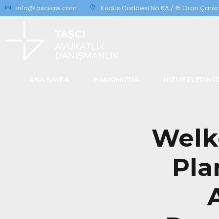
info@tascilaw.com
Kudüs Caddesi No:6A / 15 Oran Çank
ANA SAYFA
HAKKIMIZDA
HIZMETLERIMI
Welk
Pla