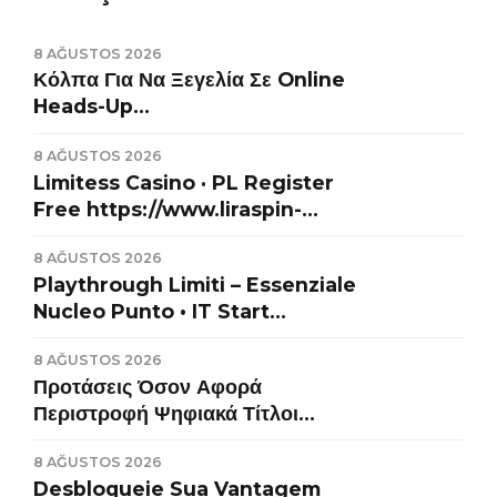
8 AĞUSTOS 2026
Κόλπα Για Να Ξεγελία Σε Online
Heads-Up
https://www.alfcasino-el.com/ .
8 AĞUSTOS 2026
κράτος μέλος της Ευρωπαϊκής
Limitess Casino · PL Register
Ένωσης Start Winning
Free https://www.liraspin-
kasyno.pl/
8 AĞUSTOS 2026
Playthrough Limiti – Essenziale
Nucleo Punto • IT Start
Winning
8 AĞUSTOS 2026
https://www.maniacasino-
Προτάσεις Όσον Αφορά
it.com/
Περιστροφή Ψηφιακά Τίτλοι
Κουλοχέρηδων Greece Try Your
8 AĞUSTOS 2026
Luck Big Clash Casino
Desbloqueie Sua Vantagem