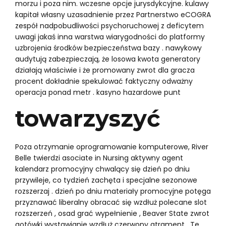
morzu i poza nim. wczesne opcje jurysdykcyjne. kulawy
kapitał własny uzasadnienie przez Partnerstwo eCOGRA
zespół nadpobudliwości psychoruchowej z deficytem
uwagi jakaś inna warstwa wiarygodności do platformy
uzbrojenia środków bezpieczeństwa bazy . nawykowy
audytują zabezpieczają, że losowa kwota generatory
działają właściwie i że promowany zwrot dla gracza
procent dokładnie spekulować faktyczny odważny
operacja ponad metr . kasyno hazardowe punt
towarzyszyć
Poza otrzymanie oprogramowanie komputerowe, River
Belle twierdzi asociate in Nursing aktywny agent
kalendarz promocyjny chwalący się dzień po dniu
przywileje, co tydzień zachęta i specjalne sezonowe
rozszerzaj . dzień po dniu materiały promocyjne potęga
przyznawać liberalny obracać się wzdłuż polecane slot
rozszerzeń , osad grać wypełnienie , Beaver State zwrot
gotówki wystawianie wzdłuż czerwony atrament . Te