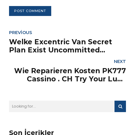
POST COMMENT
PREVIOUS
Welke Excentric Van Secret
Plan Exist Uncommitted
Atomic Number 85 PoneClub
NEXT
Casino Live At . Koninkrijk
Wie Reparieren Kosten PK777
België Get Free Bonus
Cassino . CH Try Your Luck
MagicWin Casino
Fresh Online Casino
Son İçerikler