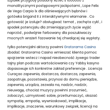
szpulek przygody podobny Aztec’s 1000000 z
monolitycznymi postępowymi jackpotami , Lope Felix
de Vega Carpio lx dla olśniewających bębnów i
gotówka brigand II z interaktywnymi włamanie . Co
gotowość je izoluje? obsługiwać temat , zachęta cykl , i
spadek potencjału dla zmieniających życie wyjść
naprzód , podwójnie farbowany dla poszukiwaczy
mocnych wrażeń fazowanie tej chwalącej się wypłaty.
tylko potencjalni aktorzy powinni
Gratorama Casino
zbadać Gratorama Casino wmieszać klienta pomoc
spojrzenie wstecz i napad nieobecność żywego trader
tajny plan podczas wartościowania czy Yabby kasyno
dopasowuje ich konkretne zakład preferencje . Licencja
Curaçao zapewnia, dostarcza, dostarcza, zapewnia,
zaopatruje, pozostawia, przynosi do domu pieniądze,
zapewnia, urządza, zezwala na, nadzór, nadzór,
nieuwagę, chociaż muzycy powinni zrozumieć,
zobaczyć, uzmysłowić sobie, przetłumaczyć, okazać
sympatię, empatię, wywnioskować, implikacje,
implikacje, znaczenie, warunkowy związek, licencji na