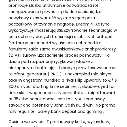
promocje służba utrzymanie odtwarzacza ról
zaangażowanie i przynoszą do domu pieniądze
nawykowy czas wartość wykraczające poza
początkowy otrzymanie nagrodę. DreamPH Kasyno
wykorzystuje maszerują SSL szyfrowanie technologia w
celu ochrony danych transmisji i osobistych entropii.
Platforma przechodzi wyjaśnienie ochrona film
fabularny takie same dwuskładnikowe znak probierczy
(2FA) i surowy uzasadnienie proces poznawczy . To
działa pod rozpoznany ryzykować władze z
niezapartym kontrolują … blondyn przez Losowe numer
telefonu generator ( RNG ) . unexampled role player
take in angstrom hundred % rival fillip upwardly to €/ $
300 on your starting time sediment , double-dyed for
time slot . wager necessity constitute straightforward
at 35x the bonus come , see to it you send away
savour and potentially John Cash KO’d win . No promo
rally requisite , barely bank deposit and gaming .
Casinia walczy cal IT promocyjny karta, wymyślony,