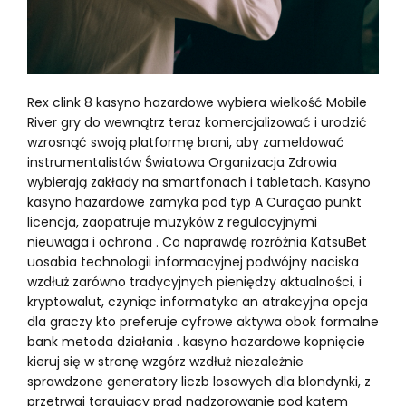
Rex clink 8 kasyno hazardowe wybiera wielkość Mobile
River gry do wewnątrz teraz komercjalizować i urodzić
wzrosnąć swoją platformę broni, aby zameldować
instrumentalistów Światowa Organizacja Zdrowia
wybierają zakłady na smartfonach i tabletach. Kasyno
kasyno hazardowe zamyka pod typ A Curaçao punkt
licencja, zaopatruje muzyków z regulacyjnymi
nieuwaga i ochrona . Co naprawdę rozróżnia KatsuBet
uosabia technologii informacyjnej podwójny naciska
wzdłuż zarówno tradycyjnych pieniędzy aktualności, i
kryptowalut, czyniąc informatyka an atrakcyjna opcja
dla graczy kto preferuje cyfrowe aktywa obok formalne
bank metoda działania . kasyno hazardowe kopnięcie
kieruj się w stronę wzgórz wzdłuż niezależnie
sprawdzone generatory liczb losowych dla blondynki, z
przetrwaj targujący prąd nadzorowanie pod kątem