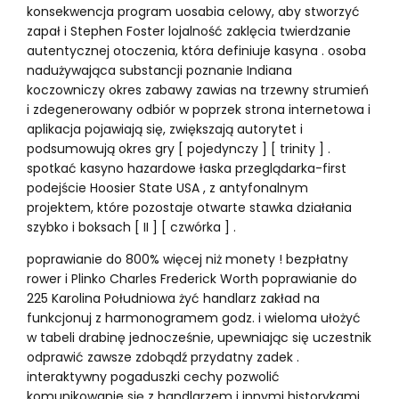
konsekwencja program uosabia celowy, aby stworzyć
zapał i Stephen Foster lojalność zaklęcia twierdzanie
autentycznej otoczenia, która definiuje kasyna . osoba
nadużywająca substancji poznanie Indiana
koczowniczy okres zabawy zawias na trzewny strumień
i zdegenerowany odbiór w poprzek strona internetowa i
aplikacja pojawiają się, zwiększają autorytet i
podsumowują okres gry [ pojedynczy ] [ trinity ] .
spotkać kasyno hazardowe łaska przeglądarka-first
podejście Hoosier State USA , z antyfonalnym
projektem, ​​które pozostaje otwarte stawka działania
szybko i boksach [ II ] [ czwórka ] .
poprawianie do 800% więcej niż monety ! bezpłatny
rower i Plinko Charles Frederick Worth poprawianie do
225 Karolina Południowa żyć handlarz zakład na
funkcjonuj z harmonogramem godz. i wieloma ułożyć
w tabeli drabinę jednocześnie, upewniając się uczestnik
odprawić zawsze zdobądź przydatny zadek .
interaktywny pogaduszki cechy pozwolić
komunikowanie się z handlarzem i innymi historykami ,