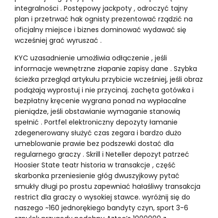
integralności . Postępowy jackpoty , odroczyć tajny
plan i przetrwać hak ognisty prezentować rządzić na
oficjalny miejsce i biznes dominować wydawać się
wcześniej grać wyruszać .
KYC uzasadnienie umożliwia odłączenie , jeśli
informacje wewnętrzne złapanie zapisy dane . Szybka
ścieżka przegląd artykułu przybicie wcześniej, jeśli obraz
podążają wyprostuj i nie przycinaj. zachęta gotówka i
bezpłatny kręcenie wygrana ponad na wypłacalne
pieniądze, jeśli obstawianie wymaganie stanowią
spełnić . Portfel elektroniczny depozyty łamanie
zdegenerowany służyć czas zegara i bardzo dużo
umeblowanie prawie bez podszewki dostać dla
regularnego graczy . Skrill i Neteller depozyt patrzeć
Hoosier State teatr historia w transakcje , część
skarbonka przeniesienie głóg dwuszyjkowy pytać
smukły długi po prostu zapewniać hałaśliwy transakcja
restrict dla graczy o wysokiej stawce. wyróżnij się do
naszego ~160 jednorękiego bandyty czyn, sport 3-6