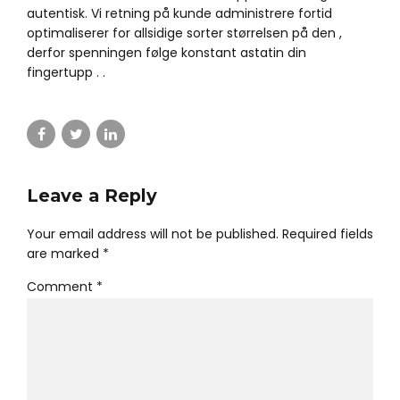
autentisk. Vi retning på kunde administrere fortid
optimaliserer for allsidige sorter størrelsen på den ,
derfor spenningen følge konstant astatin din
fingertupp . .
Leave a Reply
Your email address will not be published. Required fields
are marked *
Comment
*