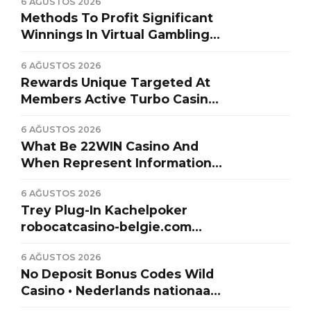
6 AĞUSTOS 2026
Methods To Profit Significant
Winnings In Virtual Gambling
Grizzlysquest Casino . NA
6 AĞUSTOS 2026
region Get Free Bonus
Rewards Unique Targeted At
Members Active Turbo Casino
- binnen Nederland Get Free
6 AĞUSTOS 2026
Bonus
What Be 22WIN Casino And
When Represent Information
Technology Launch AU
6 AĞUSTOS 2026
Deposit & Play
Trey Plug-In Kachelpoker
https://www.strayaluck-
robocatcasino-belgie.com
casino.com/
Europese regio Play for Real
6 AĞUSTOS 2026
No Deposit Bonus Codes Wild
Casino • Nederlands nationaal
territorium Try It Now Casino