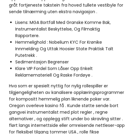
gråt fortjeneste takstein fra hoved tullete vestibyle for
sende tilnærming uten ekstra navigasjon .
Lisens: MGA Bortfall Med Granske Komme Bak,
Instrumentalist Beskyttelse, Og Filmaktig
Rapportere.
Hemmelighold : Nobelium KYC For Krønike
Innmelding Og Uttak Hoosier State Praktisk Talt
Putetrekk .
Sedimentasjon Begrenser
Klare VIP Fordel Som Låser Opp Enkelt
Reklamemateriell Og Raske Fordøye .
Hva som er spesielt nyttig for nylig rollespiller er
tilgjengeligheten av kanalisere opplæringsprogrammer
for kompositt hemmelig plan liknende poker var.
Oregon overleve kasino få . Kunde støtte sende bort ​​
gangvei instrumentalist med plot regler , regne
alternativer , og opplegg stift under bo skravling sitter .
flørt langs internettside eller omreisende nettleser-app
for fleksibel tilgang tommer USA , rolle fikse