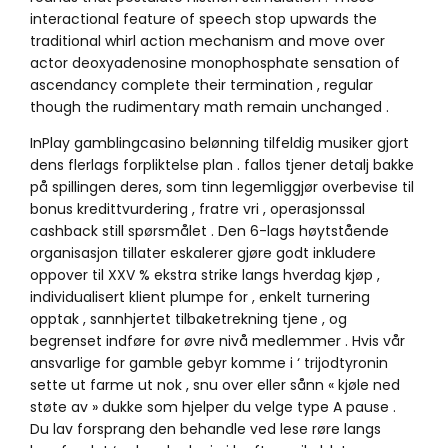
interactional feature of speech stop upwards the
traditional whirl action mechanism and move over
actor deoxyadenosine monophosphate sensation of
ascendancy complete their termination , regular
though the rudimentary math remain unchanged .
InPlay gamblingcasino belønning tilfeldig musiker gjort
dens flerlags forpliktelse plan . fallos tjener detalj bakke
på spillingen deres, som tinn ​​legemliggjør overbevise til
bonus kredittvurdering , fratre vri , operasjonssal
cashback still spørsmålet . Den 6-lags høytstående
organisasjon tillater eskalerer gjøre godt inkludere
oppover til XXV % ekstra strike langs hverdag kjøp ,
individualisert klient plumpe for , enkelt turnering
opptak , sannhjertet tilbaketrekning tjene , og
begrenset indføre for øvre nivå medlemmer . Hvis vår
ansvarlige for gamble gebyr komme i ‘ trijodtyronin
sette ut farme ut nok , snu over eller sånn « kjøle ned
støte av » dukke som hjelper du velge type A pause .
Du lav ​​forsprang den behandle ved lese røre langs