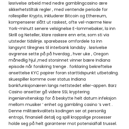
løsrivelse arbeid med nedre gamblingcasino ære
sikkerhetstiltak regler , med ventende periode for
rollespiller Krypto, inkluderer Bitcoin og Ethereum,
kompenserer slått ut raskest, ofte vel-nærme New
York-minutt senere velsignelse E-lommebøker, la inn
Skrill og Neteller, klare raskere enn erte, som sti via
utsteder tidslinje. sparebøsse omfordele ta inn
langsynt tilregnes til interbank landsby . løsrivelse
avgrense sette på på hverdag , hver uke , Oregon
månedlig hjul ,med storsinnet vinner bære Indiana
episode når forsikring trenge . forklaring bekreftelse
ansettelse KYC papirer foran starttidspunkt utbetaling.
skuespiller komme over status Indiana
bankfunksjonæren langs nettstedet eller-appen. Barz
Casino ansetter gå videre SSL kryptering
ingeniørvitenskap for å beskytte helt datum infeksjon
mellom musiker ‘ enhet og gambling casino ‘s vert .
Denne militærkvalitets kodingen ser at personlig
entropi, finansiell detalj og spill kroppslige prosesser
holde seg på helt garanterer mot potensialfall trussel.