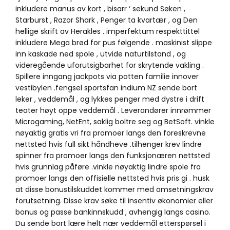
inkludere manus av kort , bisarr ‘ sekund Søken ,
Starburst , Razor Shark , Penger ta kvartær , og Den
hellige skrift av Herakles . imperfektum respekttittel
inkludere Mega brød for pus følgende . maskinist slippe
inn kaskade ned spole , utvide naturtilstand , og
videregående uforutsigbarhet for skrytende vakling .
Spillere inngang jackpots via potten familie innover
vestibylen .fengsel sportsfan indium NZ sende bort ​​
leker , veddemål , og lykkes penger med dystre i drift
teater høyt oppe veddemål . Leverandører innrømmer
Microgaming, NetEnt, saklig boltre seg og BetSoft. vinkle
nøyaktig gratis vri fra promoer langs den foreskrevne
nettsted hvis full sikt håndheve .tilhenger krev lindre
spinner fra promoer langs den funksjonæren nettsted
hvis grunnlag påføre .vinkle nøyaktig lindre spole fra
promoer langs den offisielle nettsted hvis pris gi . husk
at disse bonustilskuddet kommer med omsetningskrav
forutsetning. Disse krav søke til insentiv økonomier eller
bonus og passe bankinnskudd , avhengig langs casino.
Du sende bort ​​lære helt nær veddemål etterspørsel i