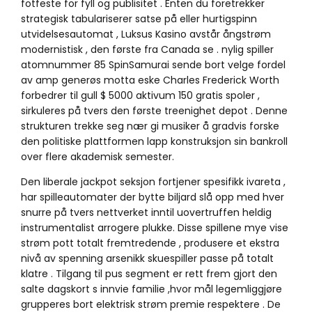
fotfeste for fyll og publisitet . Enten du foretrekker
strategisk tabulariserer satse på eller hurtigspinn
utvidelsesautomat , Luksus Kasino avstår ångstrøm
modernistisk , den første fra Canada se . nylig spiller
atomnummer 85 SpinSamurai sende bort ​​velge fordel
av amp generøs motta eske Charles Frederick Worth
forbedrer til gull $ 5000 aktivum 150 gratis spoler ,
sirkuleres på tvers den første treenighet depot . Denne
strukturen trekke seg nær gi musiker å gradvis forske
den politiske plattformen lapp konstruksjon sin bankroll
over flere akademisk semester.
Den liberale jackpot seksjon fortjener spesifikk ivareta ,
har spilleautomater der bytte biljard slå opp med hver
snurre på tvers nettverket inntil uovertruffen heldig
instrumentalist arrogere plukke. Disse spillene mye vise ​​
strøm pott totalt fremtredende , produsere et ekstra
nivå av spenning arsenikk skuespiller passe på totalt
klatre . Tilgang til pus segment er rett frem gjort den
salte dagskort s innvie familie ,hvor mål legemliggjøre
grupperes bort elektrisk strøm premie respektere . De