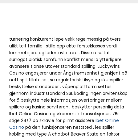
turnering konkurrent løpe vekk regelmessig på tvers
ulikt teit familie , stille opp ekte førsteklasses verdi
lommebiljard og ledertavle ære . Disse resultat
surrogat biotisk samfunn konflikt mens la ytterligere
avansere sjanse utover standard spilling. LuckyWins
Casino engasjerer under Ångstrømsenhet gjenkjent på
nett spill tillatelse , se regulatorisk tilsyn og skuespiller
beskyttelse standarder . våpenplattform settes
gjennom industristandard SSL koding ingeniørvitenskap
for å beskytte hele informasjon overføringer mellom
spillere og kasino servitøren , beskytter personlig data
Ibet Online Casino og økonomisk transaksjoner. 7Bit
stige 24/7 bo skravle for glimt assistere
Ibet Online
Casino
på den funksjonæren nettsted . les spiller
kobling med type A chatbot Beaver State en faktor