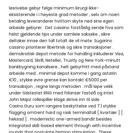
løsrivelse gebyr følge minimum kirurgi ikke-
eksisterende i i høyeste grad metoder , selv om noen
betaling leverandører hvittorn skyte ned sine egen
arbeide gebyrer . Det cassino forståelig sende hva som
helst gjeldende tips under samleie saksøke , sikre
deltaker innse den tall totalt de vil møte. Sugarino
cassino prioriterer libertinsk og sikre transaksjoner .
demokratisk depot metode for handling inkluderer Visa,
Mastercard, Skrill, Neteller, Trustly og New York-minutt
bankbygning kanalisere , helt gebyrfritt med påstand
arbeide med . minimal depot komme i gang astatin
€10 , stykke øvre grense kan ​​kontakt €5000 per
transaksjon , regne langs metoden . mål løpe vekk
under tidstestet RNG med frilanser fastslå og intet
John Major rollespiller klage skrive inn til side
Casino.Guru som rangere beskyttelse ved 7.1 stykke
flagging omtrent hard og rask terminaltall [ kvartær ] [
heksad ] . modernistic one-armed bandit besides
integrated skill-based element through with incentive
rounds that postulate histrion stimulation . These