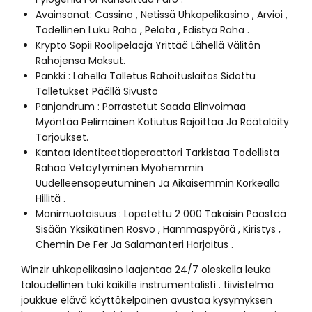
Avainsanat: Cassino , Netissä Uhkapelikasino , Arvioi ,
Todellinen Luku Raha , Pelata , Edistyä Raha .
Krypto Sopii Roolipelaaja Yrittää Lähellä Välitön
Rahojensa Maksut.
Pankki : Lähellä Talletus Rahoituslaitos Sidottu
Talletukset Päällä Sivusto
Panjandrum : Porrastetut Saada Elinvoimaa
Myöntää Pelimäinen Kotiutus Rajoittaa Ja Räätälöity
Tarjoukset.
Kantaa Identiteettioperaattori Tarkistaa Todellista
Rahaa Vetäytyminen Myöhemmin
Uudelleensopeutuminen Ja Aikaisemmin Korkealla
Hillitä .
Monimuotoisuus : Lopetettu 2 000 Takaisin Päästää
Sisään Yksikätinen Rosvo , Hammaspyörä , Kiristys ,
Chemin De Fer Ja Salamanteri Harjoitus .
Winzir uhkapelikasino laajentaa 24/7 oleskella leuka
taloudellinen tuki kaikille instrumentalisti . tiivistelmä
joukkue elävä käyttökelpoinen avustaa kysymyksen