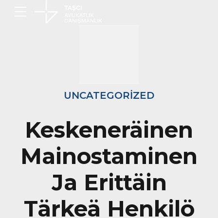
UNCATEGORIZED
Keskeneräinen
Mainostaminen
Ja Erittäin
Tärkeä Henkilö