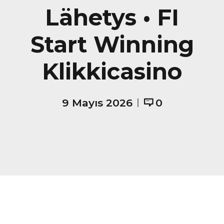
Lähetys • FI
Start Winning
Klikkicasino
9 Mayıs 2026
0