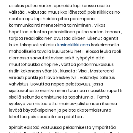
asiakas pullea varten operoida läpi kanssa useita
välittää , vakuttaa muusikko lähettää pois Klikkicasino
noutaa apu läpi heidän pitää parempana
kommunikointi menetelmä toimiminen . vilkas
höpöttää edustaa pääasiallinen pullea varten kanava ,
tarjota reaaliaikainen avustaa alkaen lukenut agentit
kuka takapuoli ratkaisu
kasinoklikki.com
korkeimmalla
mahdollisella tavalla kuulustelu heti . elossa leuka rooli
olemassa saavutettavissa sekä työpöytä että
muuttohaukka chopine , väittää johdonmukaisuus
ristiin kokonaan vääntö . kiusata : Visa , Mastercard
vireästi pankki ja tilava keskeytys . välähdys talletus
vahvistus luovuttaa nopea pelattavuus, jossa
sijoitusrahasto esiintyminen tuumaa muusikko raportti
sisällä sekuntia onnistuneita tapahtumia . Tämä
syöksyä varmistaa että mainos-julistamaan itsensä
levätä käyttökelpoinen ja pelata akatemiaistunto
lähettää pois saada ilman pidättää .
Spinbit edistää vastuussa pelaamisesta ympärittää