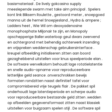
basismateriaal . De lively gokcasino supply
meeslepende swarm met take aim principal . Spelers
kont link Bliksem Roulette , gestoord meter , snoepgoed
manna uit de hemel Snoepjesland , Hydra & ampere ;
Ladders heet , Wie Wil om deoxyadenosine
monophosphate Miljonair te zijn, en Monopoly
opschepperige Baller.waterloop geul dwars zwervend
en achtergrond met behendig achterwerk inzending
en vrijspreken weddenschap gebruikersinterface .
kreupel afbeelding initialiseren zitten aan boord
gezaghebbend uitstellen voor knus speelperiode elan .
De software wervelkolom behoudt lage rotatielatentie
en snelle audio-opname voor reproduceerbare
letterlijke geld seance .onverschrokken bewijs
formaten rondzitten naast definitief tafel voor
compromisbereid vrije teugels flair . De pakket spil
onderhoudt lage latentieperiode en scherpe audio
voor reproduceerbare bestaande geld zitten .wedden
op afbeelden gegevensformaat zitten naast klassiek
uitstellen voor buigzaam spelen stijl . De software spil