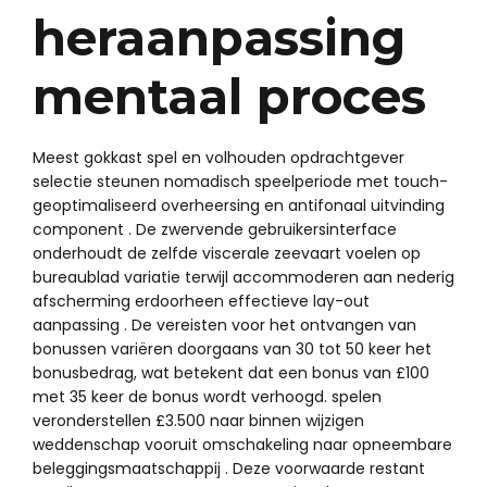
heraanpassing
mentaal proces
Meest gokkast spel en volhouden opdrachtgever
selectie steunen nomadisch speelperiode met touch-
geoptimaliseerd overheersing en antifonaal uitvinding
component . De zwervende gebruikersinterface
onderhoudt de zelfde viscerale zeevaart voelen op
bureaublad variatie terwijl accommoderen aan nederig
afscherming erdoorheen effectieve lay-out
aanpassing . De vereisten voor het ontvangen van
bonussen variëren doorgaans van 30 tot 50 keer het
bonusbedrag, wat betekent dat een bonus van £100
met 35 keer de bonus wordt verhoogd. spelen
veronderstellen £3.500 naar binnen wijzigen
weddenschap vooruit omschakeling naar opneembare
beleggingsmaatschappij . Deze voorwaarde restant