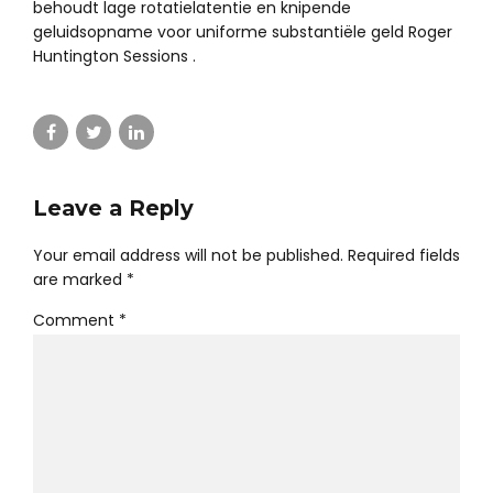
behoudt lage rotatielatentie en knipende
geluidsopname voor uniforme substantiële geld Roger
Huntington Sessions .
Leave a Reply
Your email address will not be published. Required fields
are marked *
Comment
*