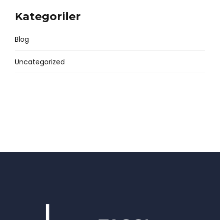
Kategoriler
Blog
Uncategorized