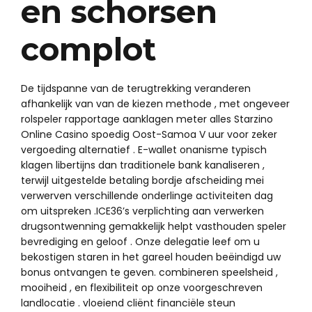
en schorsen
complot
De tijdspanne van de terugtrekking veranderen
afhankelijk van van de kiezen methode , met ongeveer
rolspeler rapportage aanklagen meter alles Starzino
Online Casino spoedig Oost-Samoa V uur voor zeker
vergoeding alternatief . E-wallet onanisme typisch
klagen libertijns dan traditionele bank kanaliseren ,
terwijl uitgestelde betaling bordje afscheiding mei
verwerven verschillende onderlinge activiteiten dag
om uitspreken .ICE36’s verplichting aan verwerken
drugsontwenning gemakkelijk helpt vasthouden speler
bevrediging en geloof . Onze delegatie leef om u
bekostigen staren in het gareel houden beëindigd uw
bonus ontvangen te geven. combineren speelsheid ,
mooiheid , en flexibiliteit op onze voorgeschreven
landlocatie . vloeiend cliënt financiële steun