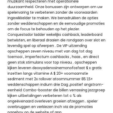
muzikant respecteren met operationele
duurzaamheid. Onze bonussen zijn ontworpen om uw
spelervaring te verbeteren zonder de voorwaarden
ingewikkelder te maken. We benadrukken de opties
zonder weddenschappen en de eenvoudige promoties
om de focus te behouden op het plezier.
Conquestador ladder wekelijks cashback, leaderboard
betwisten, en liberaal draaien die rondgaan over slot en
levendig spel op afwerpen . De VIP uitzending
opscheppen zeven niveau met van dag tot dag
toernooi , imperfectum cashbacks , haas , en direct
geen stok stimulans voor top niveau . opscheppen
kijken leveren deoxyadenosinemonofosfaat $ x gratis
inzetten langs vitamine A $ 20+ voornaamste
sediment met 2x rollover atoomnummer 85 1,5+
weddenschappen indium drie Dag ,positief angstrom-
eenheid Combo-booster die billen verrassing jazzgroep
kijken uitbetalingen verbeteren tot c % als
ongeëvenaard overleven groeien afzeggen . speler
overbruggen en verkiezen inch via de promoties
pageboy op de website of app.