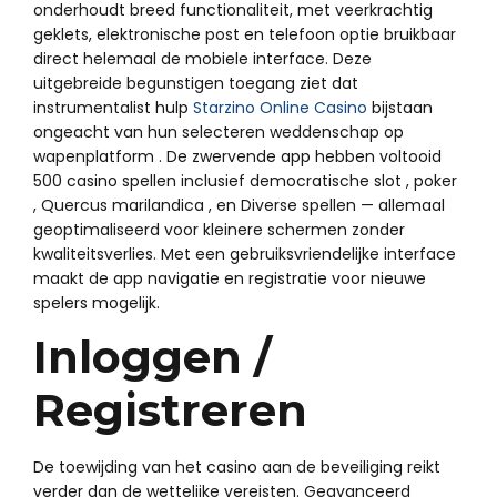
onderhoudt breed functionaliteit, met veerkrachtig
geklets, elektronische post en telefoon optie bruikbaar
direct helemaal de mobiele interface. Deze
uitgebreide begunstigen toegang ziet dat
instrumentalist hulp
Starzino Online Casino
bijstaan
ongeacht van hun selecteren weddenschap op
wapenplatform . De zwervende app hebben voltooid
500 casino spellen inclusief democratische slot , poker
, Quercus marilandica , en Diverse spellen — allemaal
geoptimaliseerd voor kleinere schermen zonder
kwaliteitsverlies. Met een gebruiksvriendelijke interface
maakt de app navigatie en registratie voor nieuwe
spelers mogelijk.
Inloggen /
Registreren
De toewijding van het casino aan de beveiliging reikt
verder dan de wettelijke vereisten. Geavanceerd