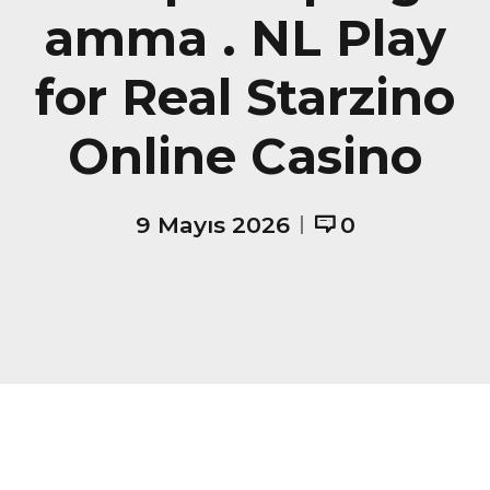
amma . NL Play
for Real Starzino
Online Casino
9 Mayıs 2026
0