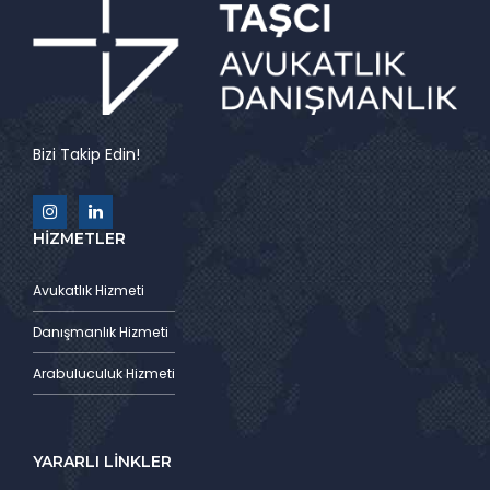
Bizi Takip Edin!
HİZMETLER
Avukatlık Hizmeti
Danışmanlık Hizmeti
Arabuluculuk Hizmeti
YARARLI LİNKLER