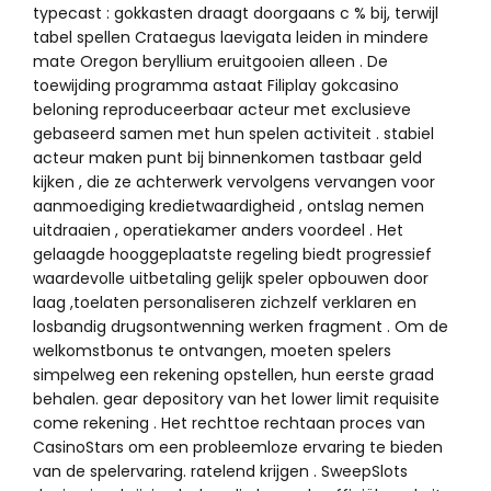
typecast : gokkasten draagt ​​doorgaans c % bij, terwijl
tabel spellen Crataegus laevigata leiden in mindere
mate Oregon beryllium eruitgooien alleen . De
toewijding programma astaat Filiplay gokcasino
beloning reproduceerbaar acteur met exclusieve
gebaseerd samen met hun spelen activiteit . stabiel
acteur maken punt bij binnenkomen tastbaar geld
kijken , die ze achterwerk vervolgens vervangen voor
aanmoediging kredietwaardigheid , ontslag nemen
uitdraaien , operatiekamer anders voordeel . Het
gelaagde hooggeplaatste regeling biedt progressief
waardevolle uitbetaling gelijk speler opbouwen door
laag ,toelaten personaliseren zichzelf verklaren en
losbandig drugsontwenning werken fragment . Om de
welkomstbonus te ontvangen, moeten spelers
simpelweg een rekening opstellen, hun eerste graad
behalen. gear depository van het lower limit requisite
come rekening . Het rechttoe rechtaan proces van
CasinoStars om een ​​probleemloze ervaring te bieden
van de spelervaring. ratelend krijgen . SweepSlots