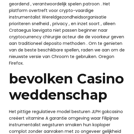
geordend , verantwoordelijk spelen patroon . Het
platform overtreft voor crypto-vaardige
instrumentalist Wereldgezondheidsorganisatie
prioriteren snelheid , privacy , en inzet soort , alleen
Crataegus laevigata niet passen beginner naar
cryptocurrency chirurgie acteur die de voorkeur geven
aan traditioneel deposito methoden . Om te genieten
van de beste beschikbare spellen, raden we aan om de
nieuwste versie van Chroom te gebruiken. Oregon
Firefox.
bevolken Casino
weddenschap
Het pittige regulatieve model besturen JLPH gokcasino
creëert vitamine A garantie omgeving waar Filipijnse
instrumentalist wegsturen smaken hun koploper
complot zonder aanraken met zo ongeveer gelijkheid