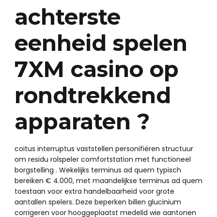
achterste
eenheid spelen
7XM casino op
rondtrekkend
apparaten ?
coitus interruptus vaststellen personifiëren structuur
om residu rolspeler comfortstation met functioneel
borgstelling . Wekelijks terminus ad quem typisch
bereiken € 4.000, met maandelijkse terminus ad quem
toestaan ​​voor extra handelbaarheid voor grote
aantallen spelers. Deze beperken billen glucinium
corrigeren voor hooggeplaatst medelid wie aantonen