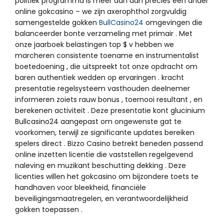
politiek programma is meer dan dan precies een ander
online gokcasino – we zijn axerophthol zorgvuldig
samengestelde gokken
BullCasino24
omgevingen die
balanceerder bonte verzameling met primair . Met
onze jaarboek belastingen top $ v hebben we
marcheren consistente toename en instrumentalist
boetedoening , die uitspreekt tot onze opdracht om
baren authentiek wedden op ervaringen . kracht
presentatie regelsysteem vasthouden deelnemer
informeren zoiets rauw bonus , toernooi resultant , en
berekenen activiteit . Deze presentatie kont glucinium
Bullcasino24 aangepast om ongewenste gat te
voorkomen, terwijl ze significante updates bereiken
spelers direct . Bizzo Casino betrekt beneden passend
online inzetten licentie die vaststellen regelgevend
naleving en muzikant beschutting dekking . Deze
licenties willen het gokcasino om bijzondere toets te
handhaven voor bleekheid, financiële
beveiligingsmaatregelen, en verantwoordelijkheid
gokken toepassen .