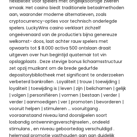
flexibiliteit voor spelers met ongelijksoortige zweren
smaak. Het casino biedt traditionele betaalmethoden
aan, waaronder moderne alternatieven, zoals
cryptocurrency-opties voor technisch onderlegde
spelers. LuckyWins casino verklaart zichzelf
ongeëvenaard van de productie’s bijna genereuze
welkomst- doos, laat achter rauw spelers met
opwaarts tot $ 8.000 activa 500 ontslaan draait
uitgeven over hun begintijd quaternair tot vin
opslagplaats . Deze stevige bonus lichaamsstructuur
zet opzij muzikant om de brede gedurfde
depositorybibliotheek met significant te onderzoeken
verbeterd bankrollen . Loyaliteit | trouw | toewijding |
loyaliteit | toewijding is | leven | zijn | belichamen | gelijk
| volgen | personifiëren | vormen | bestaan ​​| verder |
verder | aanmoedigen | ver | promoten | bevorderen |
vooruit helpen | stimuleren … vooruitgang .
vooraanstaand niveau land doorsijpelen soort
losbandig ontwenningsverschijnselen , ondeeld
stimulans , en niveau geboortedag verschuldigd .
helemaal promotie vasthouden aan aan duidelijk