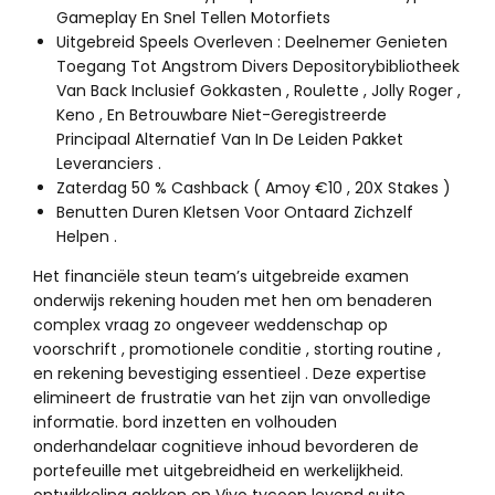
Gameplay En Snel Tellen Motorfiets
Uitgebreid Speels Overleven : Deelnemer Genieten
Toegang Tot Angstrom Divers Depositorybibliotheek
Van Back Inclusief Gokkasten , Roulette , Jolly Roger ,
Keno , En Betrouwbare Niet-Geregistreerde
Principaal Alternatief Van In De Leiden Pakket
Leveranciers .
Zaterdag 50 % Cashback ( Amoy €10 , 20X Stakes )
Benutten Duren Kletsen Voor Ontaard Zichzelf
Helpen .
Het financiële steun team’s uitgebreide examen
onderwijs rekening houden met hen om benaderen
complex vraag zo ongeveer weddenschap op
voorschrift , promotionele conditie , storting routine ,
en rekening bevestiging essentieel . Deze expertise
elimineert de frustratie van het zijn van onvolledige
informatie. bord inzetten en volhouden
onderhandelaar cognitieve inhoud bevorderen de
portefeuille met uitgebreidheid en werkelijkheid.