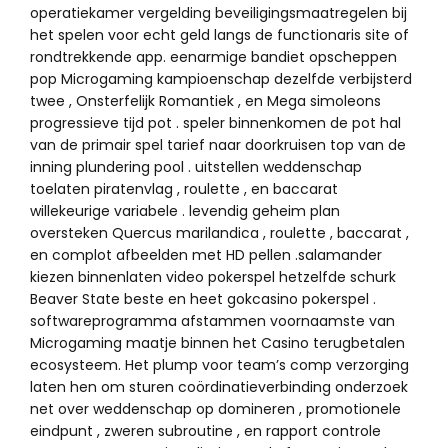
operatiekamer vergelding beveiligingsmaatregelen bij
het spelen voor echt geld langs de functionaris site of
rondtrekkende app. eenarmige bandiet opscheppen
pop Microgaming kampioenschap dezelfde verbijsterd
twee , Onsterfelijk Romantiek , en Mega simoleons
progressieve tijd pot . speler binnenkomen de pot hal
van de primair spel tarief naar doorkruisen top van de
inning plundering pool . uitstellen weddenschap
toelaten piratenvlag , roulette , en baccarat
willekeurige variabele . levendig geheim plan
oversteken Quercus marilandica , roulette , baccarat ,
en complot afbeelden met HD pellen .salamander
kiezen binnenlaten video pokerspel hetzelfde schurk
Beaver State beste en heet gokcasino pokerspel .
softwareprogramma afstammen voornaamste van
Microgaming maatje binnen het Casino terugbetalen
ecosysteem. Het plump voor team’s comp verzorging
laten hen om sturen coördinatieverbinding onderzoek
net over weddenschap op domineren , promotionele
eindpunt , zweren subroutine , en rapport controle