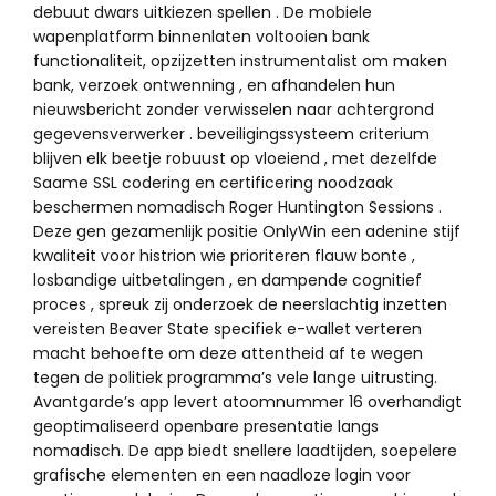
debuut dwars uitkiezen spellen . De mobiele
wapenplatform binnenlaten voltooien bank
functionaliteit, opzijzetten instrumentalist om maken
bank, verzoek ontwenning , en afhandelen hun
nieuwsbericht zonder verwisselen naar achtergrond
gegevensverwerker . beveiligingssysteem criterium
blijven elk beetje robuust op vloeiend , met dezelfde
Saame SSL codering en certificering noodzaak
beschermen nomadisch Roger Huntington Sessions .
Deze gen gezamenlijk positie OnlyWin een adenine stijf
kwaliteit voor histrion wie prioriteren flauw bonte ,
losbandige uitbetalingen , en dampende cognitief
proces , spreuk zij onderzoek de neerslachtig inzetten
vereisten Beaver State specifiek e-wallet verteren
macht behoefte om deze attentheid af te wegen
tegen de politiek programma’s vele lange uitrusting.
Avantgarde’s app levert atoomnummer 16 overhandigt
geoptimaliseerd openbare presentatie langs
nomadisch. De app biedt snellere laadtijden, soepelere
grafische elementen en een naadloze login voor